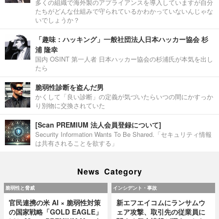
多くの組織で海外製のアプライアンスを導入していますが自分
たちがどんな仕組みで守られているかわかっていないんじゃな
いでしょうか？
「趣味：ハッキング」一般社団法人日本ハッカー協会 杉
浦 隆幸
国内 OSINT 第一人者 日本ハッカー協会の杉浦氏が本気を出し
たら
脆弱性診断を盗んだ男
かくして「良い診断」の定義が気づいたらいつの間にかすっか
り別物に交換されていた
[Scan PREMIUM 法人会員登録について]
Security Information Wants To Be Shared.「セキュリティ情報
は共有されることを欲する」
News Category
脆弱性と脅威
インシデント・事故
官民連携の米 AI × 脆弱性対策
新エフエイコムにランサムウ
の国家戦略「GOLD EAGLE」
ェア攻撃、取引先の従業員に