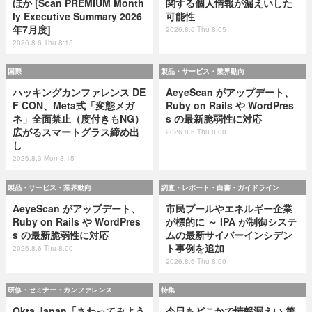
ほか [Scan PREMIUM Month
関する個人情報が漏えいした
ly Executive Summary 2026
可能性
年7月度]
2026.8.6 Thu 8:05
2026.8.6 Thu 8:15
国際
製品・サービス・業界動向
ハッキングカンファレンス DE
AeyeScan がアップデート、
F CON、Meta式「変態メガ
Ruby on Rails や WordPres
ネ」全面禁止（度付きもNG）
s の最新脆弱性に対応
広がるスマートグラス締め出
2026.8.6 Thu 8:00
し
2026.8.3 Mon 8:15
製品・サービス・業界動向
調査・レポート・白書・ガイドライン
AeyeScan がアップデート、
市民プールやエネルギー企業
Ruby on Rails や WordPres
が標的に ～ IPA が制御システ
s の最新脆弱性に対応
ムの最新サイバーインシデン
ト事例を追加
2026.8.6 Thu 8:00
2026.8.6 Thu 8:00
研修・セミナー・カンファレンス
特集
Okta Japan「さわってみよう
今日もどこかで情報漏えい 第