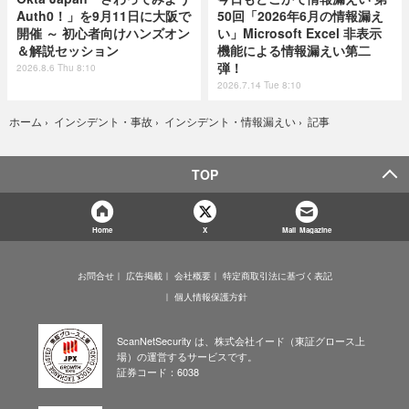
Auth0！」を9月11日に大阪で
50回「2026年6月の情報漏え
開催 ～ 初心者向けハンズオン
い」Microsoft Excel 非表示
＆解説セッション
機能による情報漏えい第二
弾！
2026.8.6 Thu 8:10
2026.7.14 Tue 8:10
記事
ホーム
›
インシデント・事故
›
インシデント・情報漏えい
›
TOP
Home
X
Mail Magazine
お問合せ
広告掲載
会社概要
特定商取引法に基づく表記
個人情報保護方針
ScanNetSecurity は、株式会社イード（東証グロース上
場）の運営するサービスです。
証券コード：6038