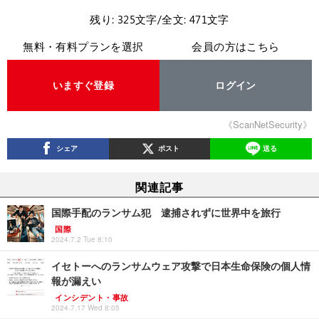
残り: 325文字/全文: 471文字
無料・有料プランを選択
会員の方はこちら
いますぐ登録
ログイン
《ScanNetSecurity》
シェア
ポスト
送る
関連記事
国際手配のランサム犯 逮捕されずに世界中を旅行
国際
2024.7.2 Tue 8:10
イセトーへのランサムウェア攻撃で日本生命保険の個人情
報が漏えい
インシデント・事故
2024.7.17 Wed 8:05