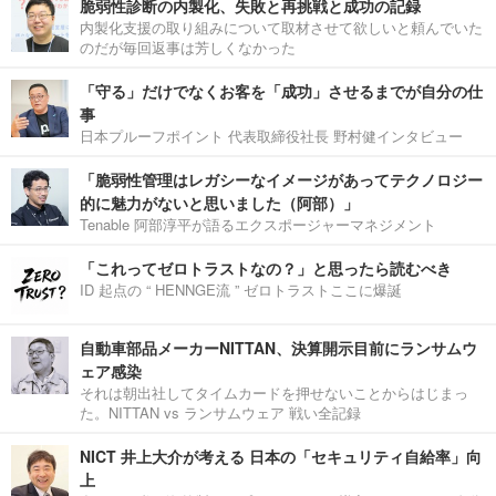
脆弱性診断の内製化、失敗と再挑戦と成功の記録
内製化支援の取り組みについて取材させて欲しいと頼んでいた
のだが毎回返事は芳しくなかった
「守る」だけでなくお客を「成功」させるまでが自分の仕
事
日本プルーフポイント 代表取締役社長 野村健インタビュー
「脆弱性管理はレガシーなイメージがあってテクノロジー
的に魅力がないと思いました（阿部）」
Tenable 阿部淳平が語るエクスポージャーマネジメント
「これってゼロトラストなの？」と思ったら読むべき
ID 起点の “ HENNGE流 ” ゼロトラストここに爆誕
自動車部品メーカーNITTAN、決算開示目前にランサムウ
ェア感染
それは朝出社してタイムカードを押せないことからはじまっ
た。NITTAN vs ランサムウェア 戦い全記録
NICT 井上大介が考える 日本の「セキュリティ自給率」向
上