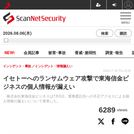
MENU
2026.08.06(木)
検索
購読
NEW!
会員記事
被害･事故
脅威･脆弱性
調査･報告
インシデント・事故
インシデント・情報漏えい
2024.7.18 Thu 8:05
イセトーへのランサムウェア攻撃で東海信金ビ
ジネスの個人情報が漏えい
株式会社東海信金ビジネスは7月5日、業務委託先への不正アクセスによる個
人情報の漏えいについて発表した。
6289
views