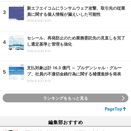
新エフエイコムにランサムウェア攻撃、取引先の従業
員に関する個人情報が漏えいした可能性
2026.8.6(木) 8:05
セシール、再発防止のため業務委託先の見直しを完了
し選定基準と管理も強化
2026.8.5(水) 8:05
支払対象は計 16.3 億円 ～ プルデンシャル・グルー
プ、社員の不適切金銭行為に関する補償進捗を発表
2026.8.4(火) 8:05
ランキングをもっと見る
PageTop
編集部おすすめ