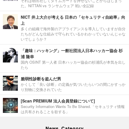
それは朝出社してタイムカードを押せないことからはじまっ
た。NITTAN vs ランサムウェア 戦い全記録
NICT 井上大介が考える 日本の「セキュリティ自給率」向
上
多くの組織で海外製のアプライアンスを導入していますが自分
たちがどんな仕組みで守られているかわかっていないんじゃな
いでしょうか？
「趣味：ハッキング」一般社団法人日本ハッカー協会 杉
浦 隆幸
国内 OSINT 第一人者 日本ハッカー協会の杉浦氏が本気を出し
たら
脆弱性診断を盗んだ男
かくして「良い診断」の定義が気づいたらいつの間にかすっか
り別物に交換されていた
[Scan PREMIUM 法人会員登録について]
Security Information Wants To Be Shared.「セキュリティ情報
は共有されることを欲する」
News Category