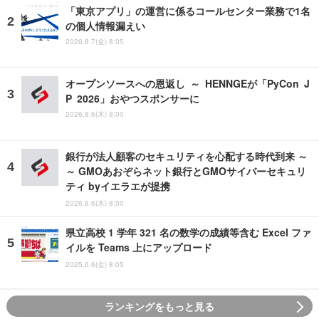
「東京アプリ」の運営に係るコールセンター業務で1名
の個人情報漏えい
2026.8.7(金) 8:05
オープンソースへの恩返し ～ HENNGEが「PyCon J
P 2026」おやつスポンサーに
2026.8.6(木) 8:00
銀行が法人顧客のセキュリティを心配する時代到来 ～
～ GMOあおぞらネット銀行とGMOサイバーセキュリ
ティ byイエラエが提携
2026.8.6(木) 8:00
県立高校 1 学年 321 名の数学の成績等含む Excel ファ
イルを Teams 上にアップロード
2025.6.6(金) 8:05
ランキングをもっと見る