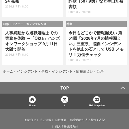
24 発売
詐欺（507.9億）など手口別被
害額
2026.8.7 Fri 8:00
2026.8.7 Fri 8:00
研修・セミナー・カンファレンス
特集
人事異動から退職処理までの
今日もどこかで情報漏えい 第
実務を体験 ～「Okta」ハンズ
51回「2026年7月の情報漏え
オンワークショップ 9月11日
い」三重県、陸自インシデン
大阪で開催
トを他山の石として USB メモ
リ 1 万個チェック
2026.8.7 Fri 8:10
2026.8.7 Fri 8:15
記事
ホーム
›
インシデント・事故
›
インシデント・情報漏えい
›
TOP
Home
X
Mail Magazine
お問合せ
広告掲載
会社概要
特定商取引法に基づく表記
個人情報保護方針