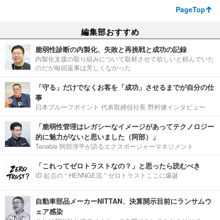
PageTop
編集部おすすめ
脆弱性診断の内製化、失敗と再挑戦と成功の記録
内製化支援の取り組みについて取材させて欲しいと頼んでいた
のだが毎回返事は芳しくなかった
「守る」だけでなくお客を「成功」させるまでが自分の仕
事
日本プルーフポイント 代表取締役社長 野村健インタビュー
「脆弱性管理はレガシーなイメージがあってテクノロジー
的に魅力がないと思いました（阿部）」
Tenable 阿部淳平が語るエクスポージャーマネジメント
「これってゼロトラストなの？」と思ったら読むべき
ID 起点の “ HENNGE流 ” ゼロトラストここに爆誕
自動車部品メーカーNITTAN、決算開示目前にランサムウ
ェア感染