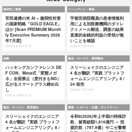
脆弱性と脅威
インシデント・事故
官民連携の米 AI × 脆弱性対策
宇都宮病院職員の患者情報利
の国家戦略「GOLD EAGLE」
用による別医療機関のダイレ
ほか [Scan PREMIUM Month
クトメール郵送、調査の結果
ly Executive Summary 2026
直接的金銭的利益の受領が無
年7月度]
いことを確認
2026.8.6 Thu 8:15
2026.8.7 Fri 8:05
国際
製品・サービス・業界動向
ハッキングカンファレンス DE
スリーシェイクのエンジニア
F CON、Meta式「変態メガ
4 名が翻訳『実践 プラットフ
ネ」全面禁止（度付きもNG）
ォームエンジニアリング』8 /
広がるスマートグラス締め出
24 発売
し
2026.8.7 Fri 8:00
2026.8.3 Mon 8:15
製品・サービス・業界動向
調査・レポート・白書・ガイドライン
スリーシェイクのエンジニア
令和8(2026)年上半期の特殊詐
4 名が翻訳『実践 プラットフ
欺、被害総額1,816億円 ～ 投
ォームエンジニアリング』8 /
資詐欺（797.9億）やニセ警察