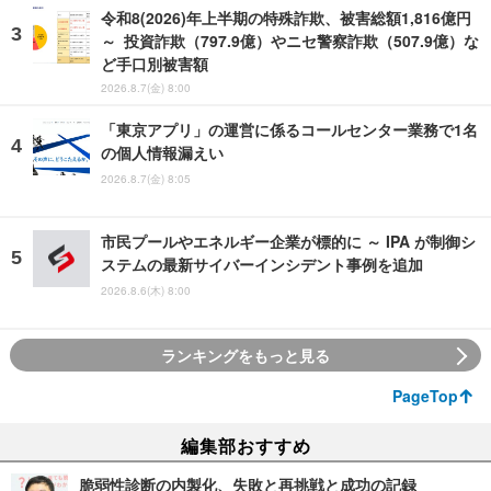
令和8(2026)年上半期の特殊詐欺、被害総額1,816億円
～ 投資詐欺（797.9億）やニセ警察詐欺（507.9億）な
ど手口別被害額
2026.8.7(金) 8:00
「東京アプリ」の運営に係るコールセンター業務で1名
の個人情報漏えい
2026.8.7(金) 8:05
市民プールやエネルギー企業が標的に ～ IPA が制御シ
ステムの最新サイバーインシデント事例を追加
2026.8.6(木) 8:00
ランキングをもっと見る
PageTop
編集部おすすめ
脆弱性診断の内製化、失敗と再挑戦と成功の記録