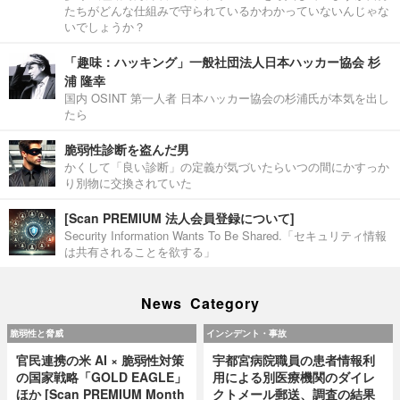
たちがどんな仕組みで守られているかわかっていないんじゃな
いでしょうか？
「趣味：ハッキング」一般社団法人日本ハッカー協会 杉
浦 隆幸
国内 OSINT 第一人者 日本ハッカー協会の杉浦氏が本気を出し
たら
脆弱性診断を盗んだ男
かくして「良い診断」の定義が気づいたらいつの間にかすっか
り別物に交換されていた
[Scan PREMIUM 法人会員登録について]
Security Information Wants To Be Shared.「セキュリティ情報
は共有されることを欲する」
News Category
脆弱性と脅威
インシデント・事故
官民連携の米 AI × 脆弱性対策
宇都宮病院職員の患者情報利
の国家戦略「GOLD EAGLE」
用による別医療機関のダイレ
ほか [Scan PREMIUM Month
クトメール郵送、調査の結果