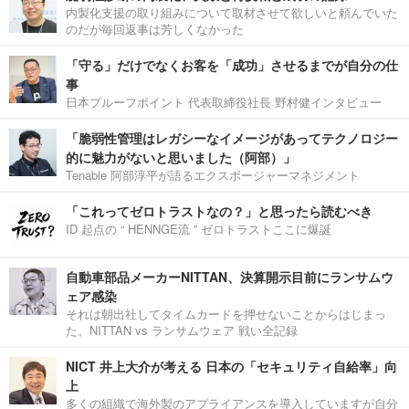
内製化支援の取り組みについて取材させて欲しいと頼んでいた
のだが毎回返事は芳しくなかった
「守る」だけでなくお客を「成功」させるまでが自分の仕
事
日本プルーフポイント 代表取締役社長 野村健インタビュー
「脆弱性管理はレガシーなイメージがあってテクノロジー
的に魅力がないと思いました（阿部）」
Tenable 阿部淳平が語るエクスポージャーマネジメント
「これってゼロトラストなの？」と思ったら読むべき
ID 起点の “ HENNGE流 ” ゼロトラストここに爆誕
自動車部品メーカーNITTAN、決算開示目前にランサムウ
ェア感染
それは朝出社してタイムカードを押せないことからはじまっ
た。NITTAN vs ランサムウェア 戦い全記録
NICT 井上大介が考える 日本の「セキュリティ自給率」向
上
多くの組織で海外製のアプライアンスを導入していますが自分