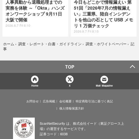
人事異動から退職処理までの
今日もどこかで情報漏えい 第
実務を体験 ～「Okta」ハンズ
51回「2026年7月の情報漏え
オンワークショップ 9月11日
い」三重県、陸自インシデン
大阪で開催
トを他山の石として USB メモ
リ 1 万個チェック
2026.8.7 Fri 8:10
2026.8.7 Fri 8:15
記
ホーム
›
調査・レポート・白書・ガイドライン
›
調査・ホワイトペーパー
›
事
TOP
Home
X
Mail Magazine
お問合せ
広告掲載
会社概要
特定商取引法に基づく表記
個人情報保護方針
ScanNetSecurity は、株式会社イード（東証グロース上
場）の運営するサービスです。
証券コード：6038