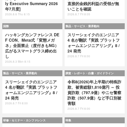
ly Executive Summary 2026
直接的金銭的利益の受領が無
年7月度]
いことを確認
2026.8.6 Thu 8:15
2026.8.7 Fri 8:05
国際
製品・サービス・業界動向
ハッキングカンファレンス DE
スリーシェイクのエンジニア
F CON、Meta式「変態メガ
4 名が翻訳『実践 プラットフ
ネ」全面禁止（度付きもNG）
ォームエンジニアリング』8 /
広がるスマートグラス締め出
24 発売
し
2026.8.7 Fri 8:00
2026.8.3 Mon 8:15
製品・サービス・業界動向
調査・レポート・白書・ガイドライン
スリーシェイクのエンジニア
令和8(2026)年上半期の特殊詐
4 名が翻訳『実践 プラットフ
欺、被害総額1,816億円 ～ 投
ォームエンジニアリング』8 /
資詐欺（797.9億）やニセ警察
24 発売
詐欺（507.9億）など手口別被
害額
2026.8.7 Fri 8:00
2026.8.7 Fri 8:00
研修・セミナー・カンファレンス
特集