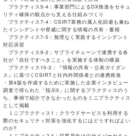
プラクティス5-4：事業部門によるDX推進をセキュ
リティ確保の観点から支える仕組みづくり
プラクティス7-4：CSIRT業務の属人化回避も兼ね
たインシデントや脅威に関する情報の共有・蓄積
プラクティス7-5：無理なく実践するインシデント
対応演習
プラクティス9-2：サプライチェーンで連携する各
社が『自社ですべきこと』を実施する体制の構築
プラクティス10-2：『情報の共有・公表ガイダン
ス』に基づくCSIRTと社内外関係者との連携推進
・第4版を作成するために実施した企業インタビュー
調査で得られた「指示5」に関するプラクティスのう
ち、事例で紹介できなかったものをミニプラクティス
として掲載
ミニプラクティス1：クラウドサービスを利用する
際のセキュリティ対策を強化するにはどうすればよい
のか?
ミニプラクティス4：従業員向けのサイバーセキュ