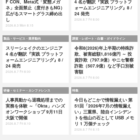
F CON、Meta式「変態メガ
4 名が翻訳『実践 プラットフ
ネ」全面禁止（度付きもNG）
ォームエンジニアリング』8 /
広がるスマートグラス締め出
24 発売
し
2026.8.7 Fri 8:00
2026.8.3 Mon 8:15
製品・サービス・業界動向
調査・レポート・白書・ガイドライン
スリーシェイクのエンジニア
令和8(2026)年上半期の特殊詐
4 名が翻訳『実践 プラットフ
欺、被害総額1,816億円 ～ 投
ォームエンジニアリング』8 /
資詐欺（797.9億）やニセ警察
24 発売
詐欺（507.9億）など手口別被
害額
2026.8.7 Fri 8:00
2026.8.7 Fri 8:00
研修・セミナー・カンファレンス
特集
人事異動から退職処理までの
今日もどこかで情報漏えい 第
実務を体験 ～「Okta」ハンズ
51回「2026年7月の情報漏え
オンワークショップ 9月11日
い」三重県、陸自インシデン
大阪で開催
トを他山の石として USB メモ
リ 1 万個チェック
2026.8.7 Fri 8:10
2026.8.7 Fri 8:15