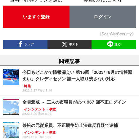
いますぐ登録
ログイン
《ScanNetSecurity》
シェア
ポスト
送る
関連記事
今日もどこかで情報漏えい 第16回「2023年8月の情報漏
えい」クレディセゾン 誰一人取り残さない対応
特集
2023.9.27 Wed 8:10
全員懲戒 ～ 三人の市職員がのべ 967 回不正ログイン
インシデント・事故
2023.8.20 Sun 8:05
兼松の元従業員、不正競争防止法違反容疑で逮捕
インシデント・事故
2023.10.5 Thu 8:05