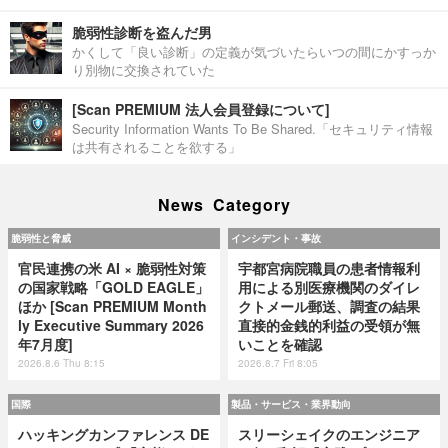
脆弱性診断を盗んだ男
かくして「良い診断」の定義が気づいたらいつの間にかすっか
り別物に交換されていた
[Scan PREMIUM 法人会員登録について]
Security Information Wants To Be Shared.「セキュリティ情報
は共有されることを欲する」
News Category
脆弱性と脅威
インシデント・事故
官民連携の米 AI × 脆弱性対策
宇都宮病院職員の患者情報利
の国家戦略「GOLD EAGLE」
用による別医療機関のダイレ
ほか [Scan PREMIUM Month
クトメール郵送、調査の結果
ly Executive Summary 2026
直接的金銭的利益の受領が無
年7月度]
いことを確認
2026.8.6 Thu 8:15
2026.8.7 Fri 8:05
国際
製品・サービス・業界動向
ハッキングカンファレンス DE
スリーシェイクのエンジニア