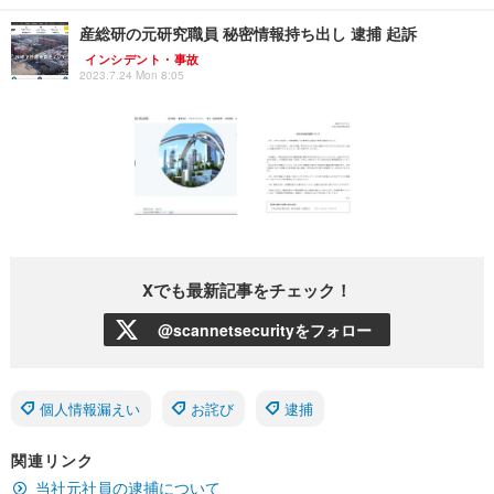
産総研の元研究職員 秘密情報持ち出し 逮捕 起訴
インシデント・事故
2023.7.24 Mon 8:05
Xでも最新記事をチェック！
@scannetsecurityをフォロー
個人情報漏えい
お詫び
逮捕
関連リンク
当社元社員の逮捕について