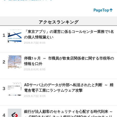
PageTop
アクセスランキング
「東京アプリ」の運営に係るコールセンター業務で1名
の個人情報漏えい
2026.8.7(金) 8:05
停職1ヶ月 ～ 市職員が飲食店関係者に関する市税等の
情報を口外
2026.8.6(木) 8:05
ADサーバ上のデータが外部へ転送されたと判断 ～ 精
電舎電子工業にランサムウェア攻撃
2026.8.7(金) 8:05
銀行が法人顧客のセキュリティを心配する時代到来 ～
～ GMOあおぞらネット銀行とGMOサイバーセキュリ