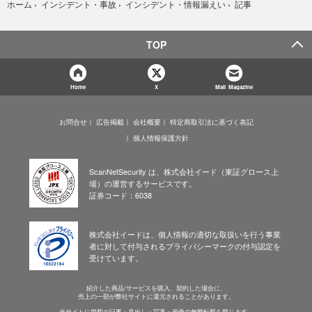
記事
ホーム
›
インシデント・事故
›
インシデント・情報漏えい
›
TOP
Home
X
Mail Magazine
お問合せ
広告掲載
会社概要
特定商取引法に基づく表記
個人情報保護方針
ScanNetSecurity は、株式会社イード（東証グロース上
場）の運営するサービスです。
証券コード：6038
株式会社イードは、個人情報の適切な取扱いを行う事業
者に対して付与されるプライバシーマークの付与認定を
受けています。
紹介した商品/サービスを購入、契約した場合に、
売上の一部が弊社サイトに還元されることがあります。
当サイトに掲載の記事・見出し・写真・画像の無断転載を禁じます。