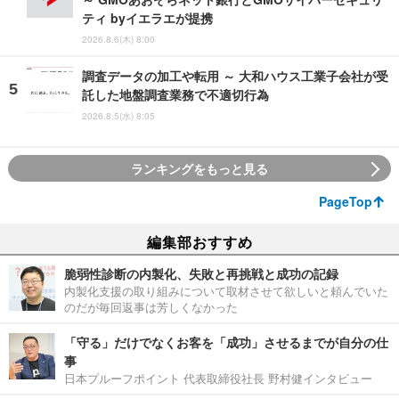
ティ byイエラエが提携
2026.8.6(木) 8:00
調査データの加工や転用 ～ 大和ハウス工業子会社が受
託した地盤調査業務で不適切行為
2026.8.5(水) 8:05
ランキングをもっと見る
PageTop
編集部おすすめ
脆弱性診断の内製化、失敗と再挑戦と成功の記録
内製化支援の取り組みについて取材させて欲しいと頼んでいた
のだが毎回返事は芳しくなかった
「守る」だけでなくお客を「成功」させるまでが自分の仕
事
日本プルーフポイント 代表取締役社長 野村健インタビュー