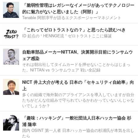
「脆弱性管理はレガシーなイメージがあってテクノロジー
的に魅力がないと思いました（阿部）」
Tenable 阿部淳平が語るエクスポージャーマネジメント
「これってゼロトラストなの？」と思ったら読むべき
ID 起点の “ HENNGE流 ” ゼロトラストここに爆誕
自動車部品メーカーNITTAN、決算開示目前にランサムウ
ェア感染
それは朝出社してタイムカードを押せないことからはじまっ
た。NITTAN vs ランサムウェア 戦い全記録
NICT 井上大介が考える 日本の「セキュリティ自給率」向
上
多くの組織で海外製のアプライアンスを導入していますが自分
たちがどんな仕組みで守られているかわかっていないんじゃな
いでしょうか？
「趣味：ハッキング」一般社団法人日本ハッカー協会 杉
浦 隆幸
国内 OSINT 第一人者 日本ハッカー協会の杉浦氏が本気を出し
たら