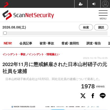
MENU
2026.08.08(土)
検索
購読
NEW!
会員記事
被害･事故
脅威･脆弱性
調査･報告
インシデント・事故
インシデント・情報漏えい
2023.10.19 Thu 8:05
2022年11月に懲戒解雇された日本山村硝子の元
社員を逮捕
日本山村硝子株式会社は10月5日、同社元社員の逮捕について発表した。
1978
views