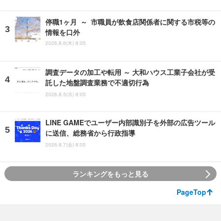
停職1ヶ月 ～ 市職員が飲食店関係者に関する市税等の
情報を口外
2026.8.6(木) 8:05
調査データの加工や転用 ～ 大和ハウス工業子会社が受
託した地盤調査業務で不適切行為
2026.8.5(水) 8:05
LINE GAMEでユーザー内部識別子を外部の広告ツール
に送信、総務省から行政指導
2026.8.7(金) 8:05
ランキングをもっと見る
PageTop