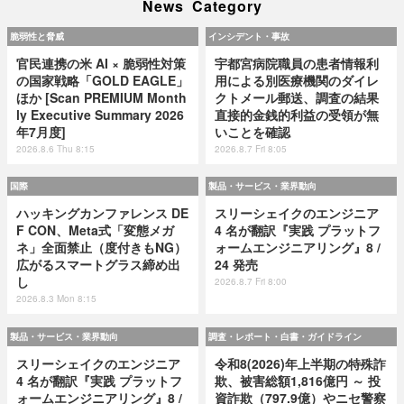
News Category
脆弱性と脅威
インシデント・事故
官民連携の米 AI × 脆弱性対策
宇都宮病院職員の患者情報利
の国家戦略「GOLD EAGLE」
用による別医療機関のダイレ
ほか [Scan PREMIUM Month
クトメール郵送、調査の結果
ly Executive Summary 2026
直接的金銭的利益の受領が無
年7月度]
いことを確認
2026.8.6 Thu 8:15
2026.8.7 Fri 8:05
国際
製品・サービス・業界動向
ハッキングカンファレンス DE
スリーシェイクのエンジニア
F CON、Meta式「変態メガ
4 名が翻訳『実践 プラットフ
ネ」全面禁止（度付きもNG）
ォームエンジニアリング』8 /
広がるスマートグラス締め出
24 発売
し
2026.8.7 Fri 8:00
2026.8.3 Mon 8:15
製品・サービス・業界動向
調査・レポート・白書・ガイドライン
スリーシェイクのエンジニア
令和8(2026)年上半期の特殊詐
4 名が翻訳『実践 プラットフ
欺、被害総額1,816億円 ～ 投
ォームエンジニアリング』8 /
資詐欺（797.9億）やニセ警察