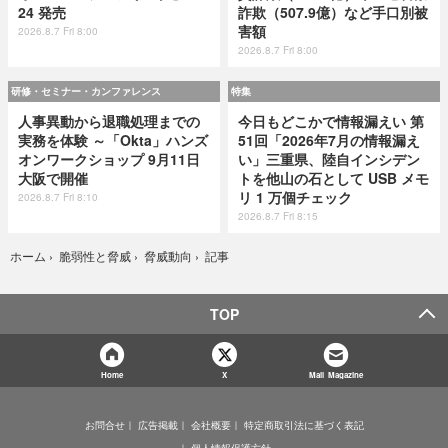
24 発売
詐欺（507.9億）など手口別被
害額
2026.8.7 Fri 8:00
2026.8.7 Fri 8:00
研修・セミナー・カンファレンス
特集
人事異動から退職処理までの
今日もどこかで情報漏えい 第
実務を体験 ～「Okta」ハンズ
51回「2026年7月の情報漏え
オンワークショップ 9月11日
い」三重県、陸自インシデン
大阪で開催
トを他山の石として USB メモ
リ 1 万個チェック
2026.8.7 Fri 8:10
2026.8.7 Fri 8:15
記事
ホーム
›
脆弱性と脅威
›
脅威動向
›
TOP
Home
X
Mail Magazine
お問合せ
広告掲載
会社概要
特定商取引法に基づく表記
個人情報保護方針