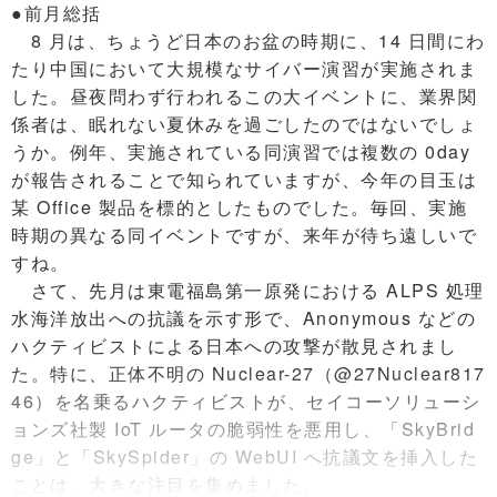
●前月総括
8 月は、ちょうど日本のお盆の時期に、14 日間にわ
たり中国において大規模なサイバー演習が実施されま
した。昼夜問わず行われるこの大イベントに、業界関
係者は、眠れない夏休みを過ごしたのではないでしょ
うか。例年、実施されている同演習では複数の 0day
が報告されることで知られていますが、今年の目玉は
某 Office 製品を標的としたものでした。毎回、実施
時期の異なる同イベントですが、来年が待ち遠しいで
すね。
さて、先月は東電福島第一原発における ALPS 処理
水海洋放出への抗議を示す形で、Anonymous などの
ハクティビストによる日本への攻撃が散見されまし
た。特に、正体不明の Nuclear-27（@27Nuclear817
46）を名乗るハクティビストが、セイコーソリューシ
ョンズ社製 IoT ルータの脆弱性を悪用し、「SkyBrid
ge」と「SkySpider」の WebUI へ抗議文を挿入した
ことは、大きな注目を集めました。