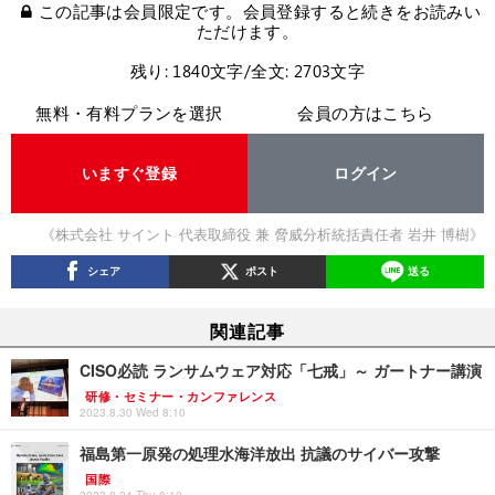
この記事は会員限定です。会員登録すると続きをお読みい
ただけます。
残り: 1840文字/全文: 2703文字
無料・有料プランを選択
会員の方はこちら
いますぐ登録
ログイン
《株式会社 サイント 代表取締役 兼 脅威分析統括責任者 岩井 博樹》
シェア
ポスト
送る
関連記事
CISO必読 ランサムウェア対応「七戒」～ ガートナー講演
研修・セミナー・カンファレンス
2023.8.30 Wed 8:10
福島第一原発の処理水海洋放出 抗議のサイバー攻撃
国際