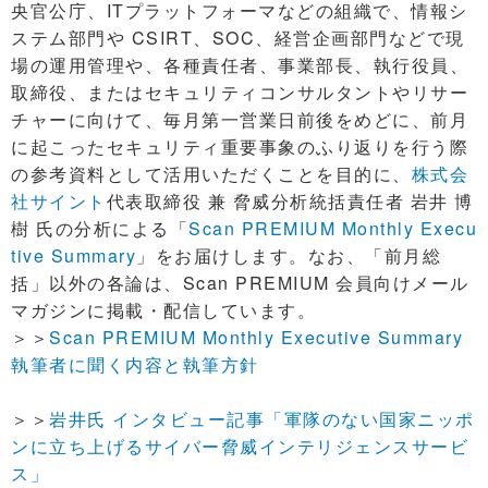
央官公庁、ITプラットフォーマなどの組織で、情報シ
ステム部門や CSIRT、SOC、経営企画部門などで現
場の運用管理や、各種責任者、事業部長、執行役員、
取締役、またはセキュリティコンサルタントやリサー
チャーに向けて、毎月第一営業日前後をめどに、前月
に起こったセキュリティ重要事象のふり返りを行う際
の参考資料として活用いただくことを目的に、
株式会
社サイント
代表取締役 兼 脅威分析統括責任者 岩井 博
樹 氏の分析による「
Scan PREMIUM Monthly Execu
tive Summary
」をお届けします。なお、「前月総
括」以外の各論は、Scan PREMIUM 会員向けメール
マガジンに掲載・配信しています。
＞＞
Scan PREMIUM Monthly Executive Summary
執筆者に聞く内容と執筆方針
＞＞
岩井氏 インタビュー記事「軍隊のない国家ニッポ
ンに立ち上げるサイバー脅威インテリジェンスサービ
ス」