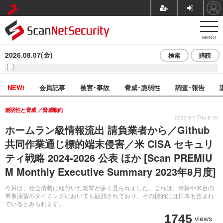
MENU
2026.08.07(金)
検索
購読
NEW!
会員記事
被害･事故
脅威･脆弱性
調査･報告
脆弱性と脅威
脅威動向
2023.9.7 Thu 8:10
ホームラン級情報流出 請負業者から／Github
共同作業通じ標的端末侵害／米 CISA セキュリ
ティ戦略 2024-2026 公表 ほか [Scan PREMIU
M Monthly Executive Summary 2023年8月度]
今月は、社会情勢に紐付いた攻撃が多く見られました。これは、米韓や米台の
軍事演習のタイミングにおいても観測されており、その標的には日本も含まれ
ているとみられます。
1745
views