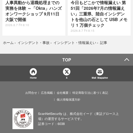
人事異動から退職処理までの
今日もどこかで情報漏えい 第
実務を体験 ～「Okta」ハンズ
51回「2026年7月の情報漏え
オンワークショップ 9月11日
い」三重県、陸自インシデン
大阪で開催
トを他山の石として USB メモ
リ 1 万個チェック
2026.8.7 Fri 8:10
2026.8.7 Fri 8:15
記事
ホーム
›
インシデント・事故
›
インシデント・情報漏えい
›
TOP
Home
X
Mail Magazine
お問合せ
広告掲載
会社概要
特定商取引法に基づく表記
個人情報保護方針
ScanNetSecurity は、株式会社イード（東証グロース上
場）の運営するサービスです。
証券コード：6038