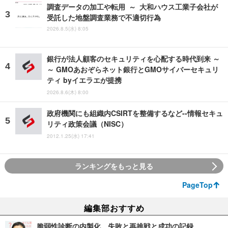
調査データの加工や転用 ～ 大和ハウス工業子会社が
受託した地盤調査業務で不適切行為
2026.8.5(水) 8:05
銀行が法人顧客のセキュリティを心配する時代到来 ～
～ GMOあおぞらネット銀行とGMOサイバーセキュリ
ティ byイエラエが提携
2026.8.6(木) 8:00
政府機関にも組織内CSIRTを整備するなど--情報セキュ
リティ政策会議（NISC）
2012.1.25(水) 17:41
ランキングをもっと見る
PageTop
編集部おすすめ
脆弱性診断の内製化、失敗と再挑戦と成功の記録