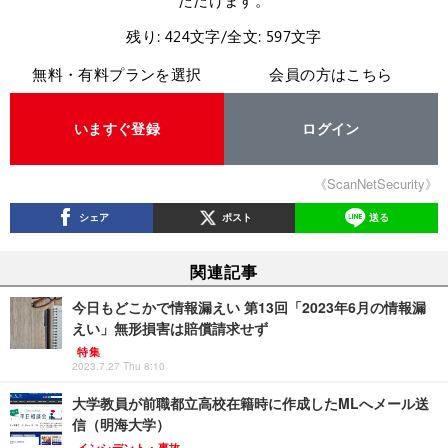
ただけます。
残り: 424文字/全文: 597文字
無料・有料プランを選択
会員の方はこちら
いますぐ登録
ログイン
《ScanNetSecurity》
シェア
ポスト
送る
関連記事
今日もどこかで情報漏えい 第13回「2023年6月の情報漏
えい」無形損害は賠償請求せず
特集
2023.7.27 Thu 8:10
大学教員が前職都立高校在籍時に作成したMLへメール送
信（明海大学）
インシデント・事故