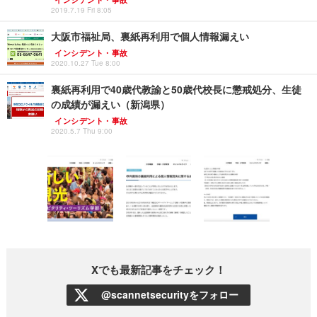
2019.7.19 Fri 8:05
大阪市福祉局、裏紙再利用で個人情報漏えい
インシデント・事故
2020.10.27 Tue 8:00
裏紙再利用で40歳代教諭と50歳代校長に懲戒処分、生徒
の成績が漏えい（新潟県）
インシデント・事故
2020.5.7 Thu 9:00
Xでも最新記事をチェック！
@scannetsecurityをフォロー