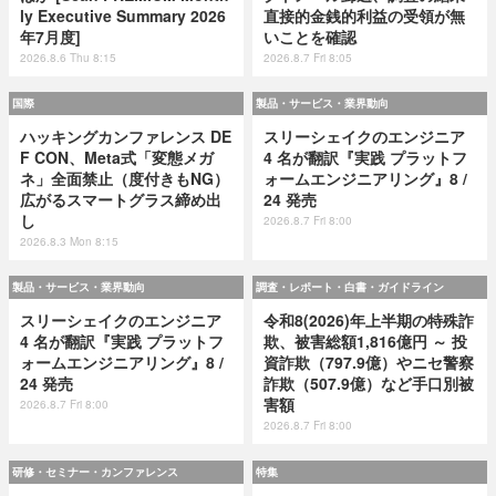
ly Executive Summary 2026
直接的金銭的利益の受領が無
年7月度]
いことを確認
2026.8.6 Thu 8:15
2026.8.7 Fri 8:05
国際
製品・サービス・業界動向
ハッキングカンファレンス DE
スリーシェイクのエンジニア
F CON、Meta式「変態メガ
4 名が翻訳『実践 プラットフ
ネ」全面禁止（度付きもNG）
ォームエンジニアリング』8 /
広がるスマートグラス締め出
24 発売
し
2026.8.7 Fri 8:00
2026.8.3 Mon 8:15
製品・サービス・業界動向
調査・レポート・白書・ガイドライン
スリーシェイクのエンジニア
令和8(2026)年上半期の特殊詐
4 名が翻訳『実践 プラットフ
欺、被害総額1,816億円 ～ 投
ォームエンジニアリング』8 /
資詐欺（797.9億）やニセ警察
24 発売
詐欺（507.9億）など手口別被
害額
2026.8.7 Fri 8:00
2026.8.7 Fri 8:00
研修・セミナー・カンファレンス
特集