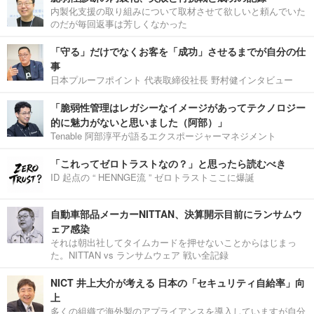
内製化支援の取り組みについて取材させて欲しいと頼んでいた
のだが毎回返事は芳しくなかった
「守る」だけでなくお客を「成功」させるまでが自分の仕
事
日本プルーフポイント 代表取締役社長 野村健インタビュー
「脆弱性管理はレガシーなイメージがあってテクノロジー
的に魅力がないと思いました（阿部）」
Tenable 阿部淳平が語るエクスポージャーマネジメント
「これってゼロトラストなの？」と思ったら読むべき
ID 起点の “ HENNGE流 ” ゼロトラストここに爆誕
自動車部品メーカーNITTAN、決算開示目前にランサムウ
ェア感染
それは朝出社してタイムカードを押せないことからはじまっ
た。NITTAN vs ランサムウェア 戦い全記録
NICT 井上大介が考える 日本の「セキュリティ自給率」向
上
多くの組織で海外製のアプライアンスを導入していますが自分