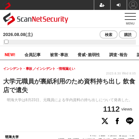
MENU
2026.08.08(土)
検索
購読
NEW!
会員記事
被害･事故
脅威･脆弱性
調査･報告
インシデント・事故
インシデント・情報漏えい
2023.8.30 Wed 8:05
大学元職員が裏紙利用のため資料持ち出し 飲食
店で遺失
明海大学は8月23日、元職員による学内資料の持ち出しについて発表した。
1112
views