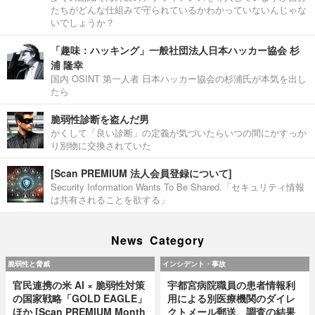
たちがどんな仕組みで守られているかわかっていないんじゃな
いでしょうか？
「趣味：ハッキング」一般社団法人日本ハッカー協会 杉
浦 隆幸
国内 OSINT 第一人者 日本ハッカー協会の杉浦氏が本気を出し
たら
脆弱性診断を盗んだ男
かくして「良い診断」の定義が気づいたらいつの間にかすっか
り別物に交換されていた
[Scan PREMIUM 法人会員登録について]
Security Information Wants To Be Shared.「セキュリティ情報
は共有されることを欲する」
News Category
脆弱性と脅威
インシデント・事故
官民連携の米 AI × 脆弱性対策
宇都宮病院職員の患者情報利
の国家戦略「GOLD EAGLE」
用による別医療機関のダイレ
ほか [Scan PREMIUM Month
クトメール郵送、調査の結果