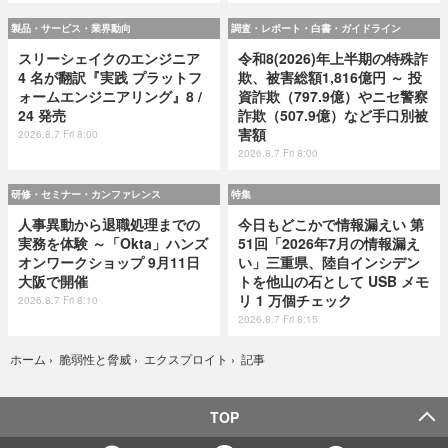
製品・サービス・業界動向
調査・レポート・白書・ガイドライン
スリーシェイクのエンジニア
令和8(2026)年上半期の特殊詐
4 名が翻訳『実践 プラットフ
欺、被害総額1,816億円 ～ 投
ォームエンジニアリング』8 /
資詐欺（797.9億）やニセ警察
24 発売
詐欺（507.9億）など手口別被
害額
2026.8.7 Fri 8:00
2026.8.7 Fri 8:00
研修・セミナー・カンファレンス
特集
人事異動から退職処理までの
今日もどこかで情報漏えい 第
実務を体験 ～「Okta」ハンズ
51回「2026年7月の情報漏え
オンワークショップ 9月11日
い」三重県、陸自インシデン
大阪で開催
トを他山の石として USB メモ
リ 1 万個チェック
2026.8.7 Fri 8:10
2026.8.7 Fri 8:15
記事
ホーム
›
脆弱性と脅威
›
エクスプロイト
›
TOP