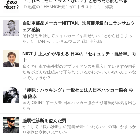
「これってゼロトラストなの？」と思ったら読むべき
ID 起点の “ HENNGE流 ” ゼロトラストここに爆誕
自動車部品メーカーNITTAN、決算開示目前にランサムウ
ェア感染
それは朝出社してタイムカードを押せないことからはじまっ
た。NITTAN vs ランサムウェア 戦い全記録
NICT 井上大介が考える 日本の「セキュリティ自給率」向
上
多くの組織で海外製のアプライアンスを導入していますが自分
たちがどんな仕組みで守られているかわかっていないんじゃな
いでしょうか？
「趣味：ハッキング」一般社団法人日本ハッカー協会 杉
浦 隆幸
国内 OSINT 第一人者 日本ハッカー協会の杉浦氏が本気を出し
たら
脆弱性診断を盗んだ男
かくして「良い診断」の定義が気づいたらいつの間にかすっか
り別物に交換されていた