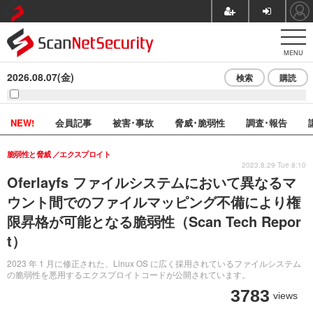
MENU
2026.08.07(金)
検索
購読
NEW!
会員記事
被害･事故
脅威･脆弱性
調査･報告
脆弱性と脅威
エクスプロイト
2023.8.29 Tue 8:10
Oferlayfs ファイルシステムにおいて異なるマ
ウント間でのファイルマッピング不備により権
限昇格が可能となる脆弱性（Scan Tech Repor
t）
2023 年 1 月に修正された、Linux OS に広く採用されているファイルシステム
の脆弱性を悪用するエクスプロイトコードが公開されています。
3783
views