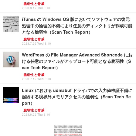
脆弱性と脅威
2023.8.17 Thu 8:10
iTunes の Windows OS 版においてソフトウェアの復元
処理中の論理的不備により任意のディレクトリが作成可能
となる脆弱性（Scan Tech Report）
脆弱性と脅威
2023.7.26 Wed 8:10
WordPress の File Manager Advanced Shortcode にお
ける任意のファイルがアップロード可能となる脆弱性（S
can Tech Report）
脆弱性と脅威
2023.7.12 Wed 8:10
Linux における udmabuf ドライバでの入力値検証不備に
起因する境界外メモリアクセスの脆弱性（Scan Tech Re
port）
脆弱性と脅威
2023.6.22 Thu 8:10