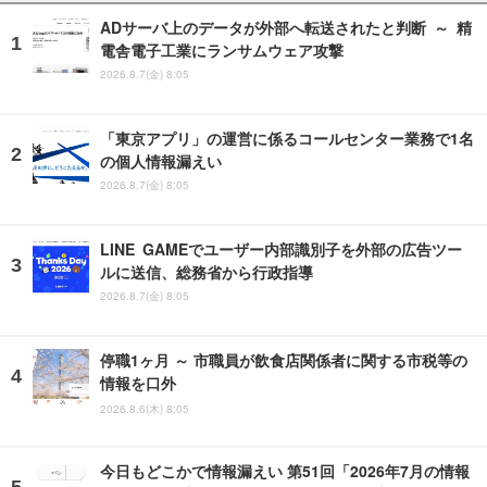
ADサーバ上のデータが外部へ転送されたと判断 ～ 精
電舎電子工業にランサムウェア攻撃
2026.8.7(金) 8:05
「東京アプリ」の運営に係るコールセンター業務で1名
の個人情報漏えい
2026.8.7(金) 8:05
LINE GAMEでユーザー内部識別子を外部の広告ツー
ルに送信、総務省から行政指導
2026.8.7(金) 8:05
停職1ヶ月 ～ 市職員が飲食店関係者に関する市税等の
情報を口外
2026.8.6(木) 8:05
今日もどこかで情報漏えい 第51回「2026年7月の情報