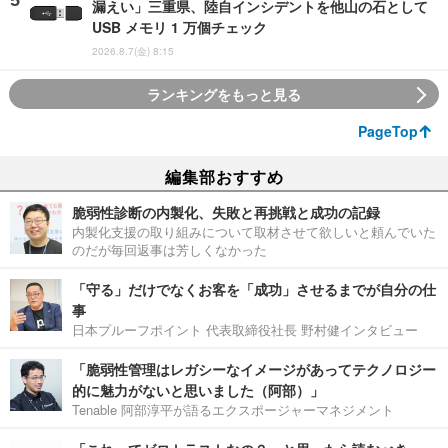
漏えい」三重県、陸自インシデントを他山の石として
USB メモリ 1 万個チェック
2026.8.7(金) 8:15
ランキングをもっと見る
PageTop
編集部おすすめ
脆弱性診断の内製化、失敗と再挑戦と成功の記録
内製化支援の取り組みについて取材させて欲しいと頼んでいた
のだが毎回返事は芳しくなかった
「守る」だけでなくお客を「成功」させるまでが自分の仕
事
日本プルーフポイント 代表取締役社長 野村健インタビュー
「脆弱性管理はレガシーなイメージがあってテクノロジー
的に魅力がないと思いました（阿部）」
Tenable 阿部淳平が語るエクスポージャーマネジメント