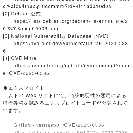
orvalds/linux.git/commit/?id=4f11ada10d0a
[2] Debian 公式
https://lists.debian.org/debian-lts-announce/2
023/06/msg00008.html
[3] National Vulnerability Database (NVD)
https://nvd.nist.gov/vuln/detail/CVE-2023-038
6
[4] CVE Mitre
https://cve.mitre.org/cgi-bin/cvename.cgi?nam
e=CVE-2023-0386
◆エクスプロイト
以下の Web サイトにて、当該脆弱性の悪用による
特権昇格を試みるエクスプロイトコードが公開されて
います。
GitHub - veritas501/CVE-2023-0386
https://github.com/veritas501/CVE-2023-0386