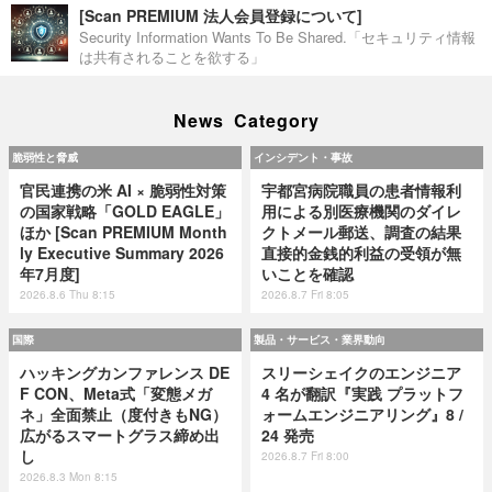
[Scan PREMIUM 法人会員登録について]
Security Information Wants To Be Shared.「セキュリティ情報
は共有されることを欲する」
News Category
脆弱性と脅威
インシデント・事故
官民連携の米 AI × 脆弱性対策
宇都宮病院職員の患者情報利
の国家戦略「GOLD EAGLE」
用による別医療機関のダイレ
ほか [Scan PREMIUM Month
クトメール郵送、調査の結果
ly Executive Summary 2026
直接的金銭的利益の受領が無
年7月度]
いことを確認
2026.8.6 Thu 8:15
2026.8.7 Fri 8:05
国際
製品・サービス・業界動向
ハッキングカンファレンス DE
スリーシェイクのエンジニア
F CON、Meta式「変態メガ
4 名が翻訳『実践 プラットフ
ネ」全面禁止（度付きもNG）
ォームエンジニアリング』8 /
広がるスマートグラス締め出
24 発売
し
2026.8.7 Fri 8:00
2026.8.3 Mon 8:15