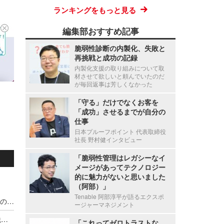
ランキングをもっと見る
編集部おすすめ記事
脆弱性診断の内製化、失敗と
再挑戦と成功の記録
内製化支援の取り組みについて取
材させて欲しいと頼んでいたのだ
が毎回返事は芳しくなかった
「守る」だけでなくお客を
「成功」させるまでが自分の
仕事
日本プルーフポイント 代表取締役
社長 野村健インタビュー
「脆弱性管理はレガシーなイ
メージがあってテクノロジー
的に魅力がないと思いました
（阿部）」
Tenable 阿部淳平が語るエクスポ
宇都宮病院職員の患者情報利用による別医療機関のダイレクトメール郵送、調査の結果 直接的金銭的利益の受領が無いことを確認
ージャーマネジメント
停職1ヶ月 ～ 市職員が飲食店関係者に関する市税等の情報を口外
「これってゼロトラストな