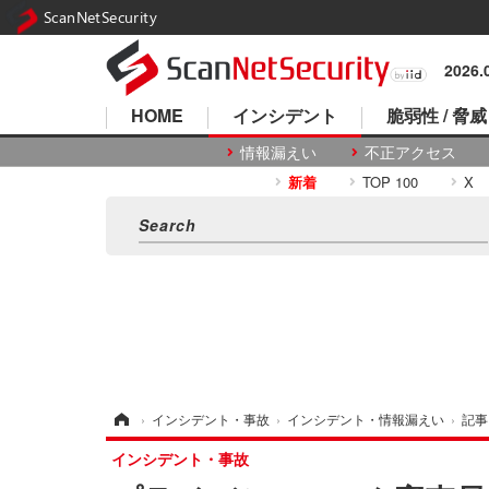
ScanNetSecurity
2026
HOME
インシデント
脆弱性 / 脅威
情報漏えい
不正アクセス
新着
TOP 100
X
ホーム
›
インシデント・事故
›
インシデント・情報漏えい
›
記事
インシデント・事故