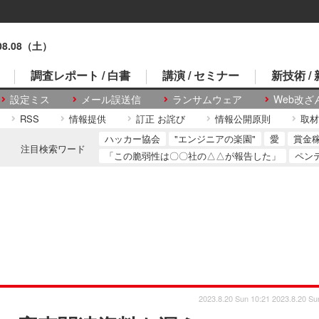
.08.08（土）
調査レポート / 白書
講演 / セミナー
新技術 /
設定ミス
メール誤送信
ランサムウェア
Web改ざ
RSS
情報提供
訂正 お詫び
情報公開原則
取材
ハッカー協会
"エンジニアの楽園"
愛
賞金
注目検索ワード
「この脆弱性は〇〇社の△△が報告した」
ペン
2023.8.20 Sun 10:21
2023.8.20 Su