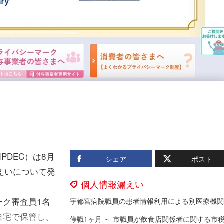
DEC）は8月
シェア
ポスト
えいについて発
個人情報漏えい
ク審査員1名
自宅で保管し、