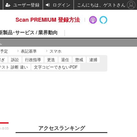
ユーザー登録
ログイン
こんにちは、ゲストさん
Scan PREMIUM 登録方法
 新製品･サービス / 業界動向
ん
予定
表記基準
スマホ
稼ぎ
訴訟
行政指導
更迭
退任
懲戒
逮捕
テスト 診断 違い
文字コピーできないPDF
アクセスランキング
n 8:05