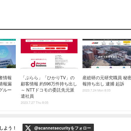
者情報
「ぷらら」「ひかりTV」の
産総研の元研究職員 秘
情報漏
顧客情報 約596万件持ち出し
報持ち出し 逮捕 起訴
グルー
～ NTTドコモの委託先元派
2023.7.24 Mon 8:05
遣社員
2023.7.27 Thu 8:05
ローしよう！
@scannetsecurityをフォロー