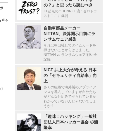
の？」と思ったら読むべき
海外貨物検査と契約する有機JAS認証審査員がサポート詐欺被害
ID 起点の “ HENNGE流 ” ゼロトラ
ストここに爆誕
を送る
自動車部品メーカー
NITTAN、決算開示目前にラ
ンサムウェア感染
それは朝出社してタイムカードを
押せないことからはじまった。
NITTAN vs ランサムウェア 戦い全
記録
NICT 井上大介が考える 日本
の「セキュリティ自給率」向
上
多くの組織で海外製のアプライア
ty》
ンスを導入していますが自分たち
がどんな仕組みで守られているか
わかっていないんじゃないでしょ
うか？
「趣味：ハッキング」一般社
団法人日本ハッカー協会 杉浦
隆幸