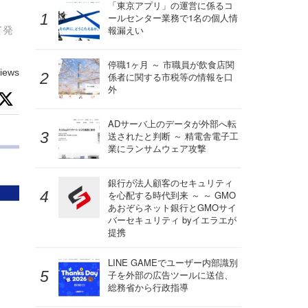
「東京アプリ」の運営に係るコ
ールセンター業務で1名の個人情
て発
報漏えい
停職1ヶ月 ～ 市職員が飲食店関
iews
係者に関する市税等の情報を口
外
ADサーバ上のデータが外部へ転
送されたと判断 ～ 精電舎電子工
業にランサムウェア攻撃
銀行が法人顧客のセキュリティ
を心配する時代到来 ～ ～ GMO
あおぞらネット銀行とGMOサイ
バーセキュリティ byイエラエが
提携
LINE GAMEでユーザー内部識別
子を外部の広告ツールに送信、
総務省から行政指導