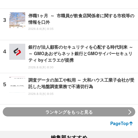
停職1ヶ月 ～ 市職員が飲食店関係者に関する市税等の
情報を口外
2026.8.6(木) 8:05
銀行が法人顧客のセキュリティを心配する時代到来 ～
～ GMOあおぞらネット銀行とGMOサイバーセキュリ
ティ byイエラエが提携
2026.8.6(木) 8:00
調査データの加工や転用 ～ 大和ハウス工業子会社が受
託した地盤調査業務で不適切行為
2026.8.5(水) 8:05
ランキングをもっと見る
PageTop
編集部おすすめ