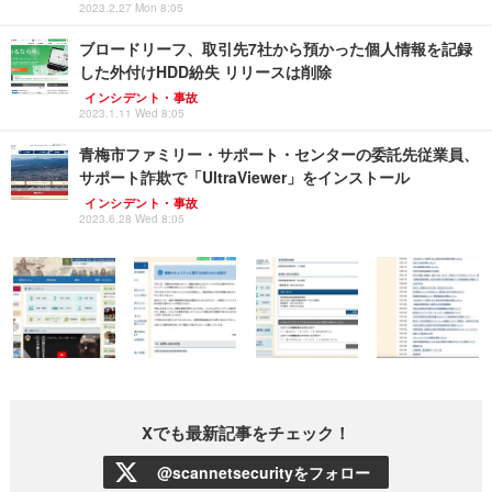
2023.2.27 Mon 8:05
ブロードリーフ、取引先7社から預かった個人情報を記録
した外付けHDD紛失 リリースは削除
インシデント・事故
2023.1.11 Wed 8:05
青梅市ファミリー・サポート・センターの委託先従業員、
サポート詐欺で「UltraViewer」をインストール
インシデント・事故
2023.6.28 Wed 8:05
Xでも最新記事をチェック！
@scannetsecurityをフォロー