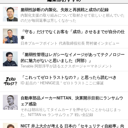
脆弱性診断の内製化、失敗と再挑戦と成功の記録
内製化支援の取り組みについて取材させて欲しいと頼んでいた
のだが毎回返事は芳しくなかった
「守る」だけでなくお客を「成功」させるまでが自分の仕
事
日本プルーフポイント 代表取締役社長 野村健インタビュー
「脆弱性管理はレガシーなイメージがあってテクノロジー
的に魅力がないと思いました（阿部）」
Tenable 阿部淳平が語るエクスポージャーマネジメント
「これってゼロトラストなの？」と思ったら読むべき
ID 起点の “ HENNGE流 ” ゼロトラストここに爆誕
自動車部品メーカーNITTAN、決算開示目前にランサムウ
ェア感染
それは朝出社してタイムカードを押せないことからはじまっ
た。NITTAN vs ランサムウェア 戦い全記録
NICT 井上大介が考える 日本の「セキュリティ自給率」向