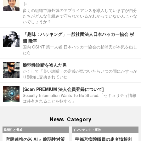
上
多くの組織で海外製のアプライアンスを導入していますが自分
たちがどんな仕組みで守られているかわかっていないんじゃな
いでしょうか？
「趣味：ハッキング」一般社団法人日本ハッカー協会 杉
浦 隆幸
国内 OSINT 第一人者 日本ハッカー協会の杉浦氏が本気を出し
たら
脆弱性診断を盗んだ男
かくして「良い診断」の定義が気づいたらいつの間にかすっか
り別物に交換されていた
[Scan PREMIUM 法人会員登録について]
Security Information Wants To Be Shared.「セキュリティ情報
は共有されることを欲する」
News Category
脆弱性と脅威
インシデント・事故
官民連携の米 AI × 脆弱性対策
宇都宮病院職員の患者情報利