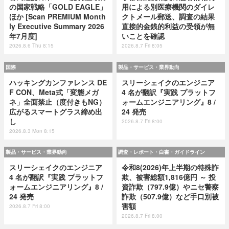
の国家戦略「GOLD EAGLE」
用による別医療機関のダイレ
ほか [Scan PREMIUM Month
クトメール郵送、調査の結果
ly Executive Summary 2026
直接的金銭的利益の受領が無
年7月度]
いことを確認
2026.8.6 Thu 8:15
2026.8.7 Fri 8:05
国際
製品・サービス・業界動向
ハッキングカンファレンス DE
スリーシェイクのエンジニア
F CON、Meta式「変態メガ
4 名が翻訳『実践 プラットフ
ネ」全面禁止（度付きもNG）
ォームエンジニアリング』8 /
広がるスマートグラス締め出
24 発売
し
2026.8.7 Fri 8:00
2026.8.3 Mon 8:15
製品・サービス・業界動向
調査・レポート・白書・ガイドライン
スリーシェイクのエンジニア
令和8(2026)年上半期の特殊詐
4 名が翻訳『実践 プラットフ
欺、被害総額1,816億円 ～ 投
ォームエンジニアリング』8 /
資詐欺（797.9億）やニセ警察
24 発売
詐欺（507.9億）など手口別被
害額
2026.8.7 Fri 8:00
2026.8.7 Fri 8:00