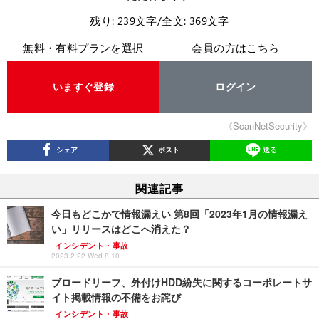
残り: 239文字/全文: 369文字
無料・有料プランを選択
会員の方はこちら
いますぐ登録
ログイン
《ScanNetSecurity》
シェア
ポスト
送る
関連記事
今日もどこかで情報漏えい 第8回「2023年1月の情報漏え
い」リリースはどこへ消えた？
インシデント・事故
2023.2.22 Wed 8:10
ブロードリーフ、外付けHDD紛失に関するコーポレートサ
イト掲載情報の不備をお詫び
インシデント・事故