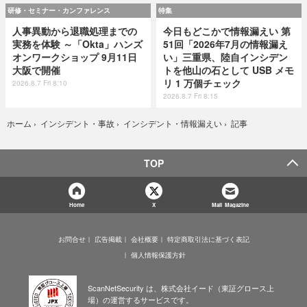
研修・セミナー・カンファレンス
特集
人事異動から退職処理までの
今日もどこかで情報漏えい 第
実務を体験 ～「Okta」ハンズ
51回「2026年7月の情報漏え
オンワークショップ 9月11日
い」三重県、陸自インシデン
大阪で開催
トを他山の石として USB メモ
リ 1 万個チェック
2026.8.7 Fri 8:10
2026.8.7 Fri 8:15
記事
ホーム
›
インシデント・事故
›
インシデント・情報漏えい
›
TOP
Home
X
Mail Magazine
お問合せ
広告掲載
会社概要
特定商取引法に基づく表記
個人情報保護方針
ScanNetSecurity は、株式会社イード（東証グロース上
場）の運営するサービスです。