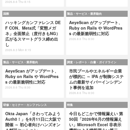
2026.8.6 Thu 8:15
国際
製品・サービス・業界動向
ハッキングカンファレンス DE
AeyeScan がアップデート、
F CON、Meta式「変態メガ
Ruby on Rails や WordPres
ネ」全面禁止（度付きもNG）
s の最新脆弱性に対応
広がるスマートグラス締め出
2026.8.6 Thu 8:00
し
2026.8.3 Mon 8:15
製品・サービス・業界動向
調査・レポート・白書・ガイドライン
AeyeScan がアップデート、
市民プールやエネルギー企業
Ruby on Rails や WordPres
が標的に ～ IPA が制御システ
s の最新脆弱性に対応
ムの最新サイバーインシデン
ト事例を追加
2026.8.6 Thu 8:00
2026.8.6 Thu 8:00
研修・セミナー・カンファレンス
特集
Okta Japan「さわってみよう
今日もどこかで情報漏えい 第
Auth0！」を9月11日に大阪で
50回「2026年6月の情報漏え
開催 ～ 初心者向けハンズオン
い」Microsoft Excel 非表示