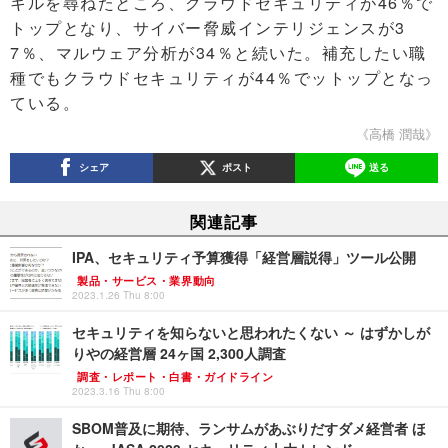
キルを尋ねたところ、クラウドセキュリティが46％で
トップとなり、サイバー脅威インテリジェンスが3
7％、マルウェア分析が34％と続いた。補充したい職
種でもクラウドセキュリティが44％でットップとなっ
ている。
《高橋 潤哉》
シェア
ポスト
送る
関連記事
IPA、セキュリティ予算獲得「経営層説得」ツール公開
製品・サービス・業界動向
2023.1.26 Thu 8:00
セキュリティを知らないと思われたくない ～ はずかしが
りやの経営層 24ヶ国 2,300人調査
調査・レポート・白書・ガイドライン
2023.3.16 Thu 8:00
SBOM普及に期待、ランサムがあぶりだすダメ経営者 ほ