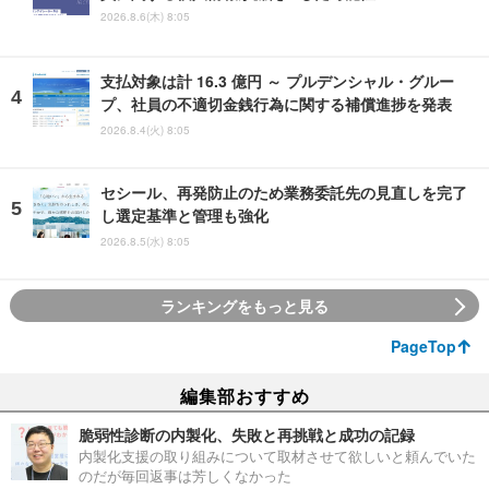
2026.8.6(木) 8:05
支払対象は計 16.3 億円 ～ プルデンシャル・グルー
プ、社員の不適切金銭行為に関する補償進捗を発表
2026.8.4(火) 8:05
セシール、再発防止のため業務委託先の見直しを完了
し選定基準と管理も強化
2026.8.5(水) 8:05
ランキングをもっと見る
PageTop
編集部おすすめ
脆弱性診断の内製化、失敗と再挑戦と成功の記録
内製化支援の取り組みについて取材させて欲しいと頼んでいた
のだが毎回返事は芳しくなかった