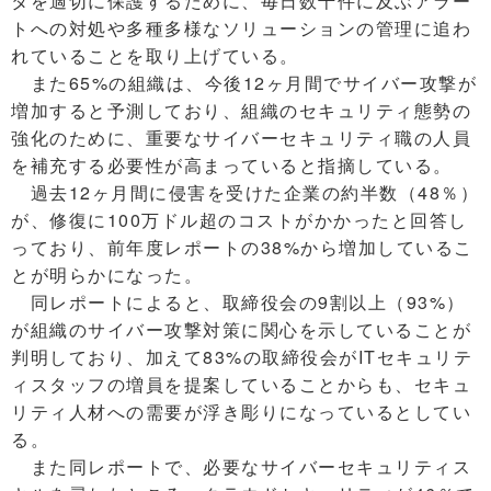
タを適切に保護するために、毎日数千件に及ぶアラー
トへの対処や多種多様なソリューションの管理に追わ
れていることを取り上げている。
また65%の組織は、今後12ヶ月間でサイバー攻撃が
増加すると予測しており、組織のセキュリティ態勢の
強化のために、重要なサイバーセキュリティ職の人員
を補充する必要性が高まっていると指摘している。
過去12ヶ月間に侵害を受けた企業の約半数（48％）
が、修復に100万ドル超のコストがかかったと回答し
っており、前年度レポートの38%から増加しているこ
とが明らかになった。
同レポートによると、取締役会の9割以上（93%）
が組織のサイバー攻撃対策に関心を示していることが
判明しており、加えて83%の取締役会がITセキュリテ
ィスタッフの増員を提案していることからも、セキュ
リティ人材への需要が浮き彫りになっているとしてい
る。
また同レポートで、必要なサイバーセキュリティス