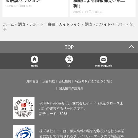
＆解説セッション
機能による情報漏えい第二
弾！
2026.8.6 Thu 8:10
2026.7.14 Tue 8:10
記
ホーム
›
調査・レポート・白書・ガイドライン
›
調査・ホワイトペーパー
›
事
TOP
Home
X
Mail Magazine
お問合せ
広告掲載
会社概要
特定商取引法に基づく表記
個人情報保護方針
ScanNetSecurity は、株式会社イード（東証グロース上
場）の運営するサービスです。
証券コード：6038
株式会社イードは、個人情報の適切な取扱いを行う事業
者に対して付与されるプライバシーマークの付与認定を