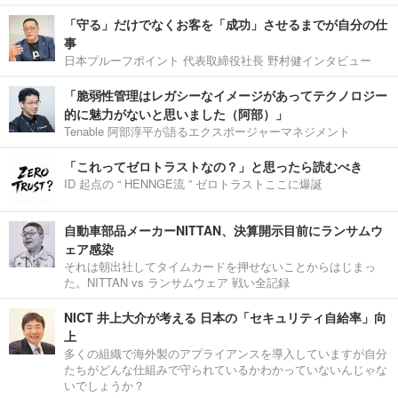
「守る」だけでなくお客を「成功」させるまでが自分の仕
事
日本プルーフポイント 代表取締役社長 野村健インタビュー
「脆弱性管理はレガシーなイメージがあってテクノロジー
的に魅力がないと思いました（阿部）」
Tenable 阿部淳平が語るエクスポージャーマネジメント
「これってゼロトラストなの？」と思ったら読むべき
ID 起点の “ HENNGE流 ” ゼロトラストここに爆誕
自動車部品メーカーNITTAN、決算開示目前にランサムウ
ェア感染
それは朝出社してタイムカードを押せないことからはじまっ
た。NITTAN vs ランサムウェア 戦い全記録
NICT 井上大介が考える 日本の「セキュリティ自給率」向
上
多くの組織で海外製のアプライアンスを導入していますが自分
たちがどんな仕組みで守られているかわかっていないんじゃな
いでしょうか？