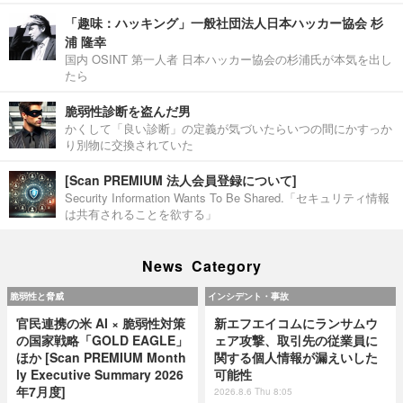
「趣味：ハッキング」一般社団法人日本ハッカー協会 杉
浦 隆幸
国内 OSINT 第一人者 日本ハッカー協会の杉浦氏が本気を出し
たら
脆弱性診断を盗んだ男
かくして「良い診断」の定義が気づいたらいつの間にかすっか
り別物に交換されていた
[Scan PREMIUM 法人会員登録について]
Security Information Wants To Be Shared.「セキュリティ情報
は共有されることを欲する」
News Category
脆弱性と脅威
インシデント・事故
官民連携の米 AI × 脆弱性対策
新エフエイコムにランサムウ
の国家戦略「GOLD EAGLE」
ェア攻撃、取引先の従業員に
ほか [Scan PREMIUM Month
関する個人情報が漏えいした
ly Executive Summary 2026
可能性
年7月度]
2026.8.6 Thu 8:05