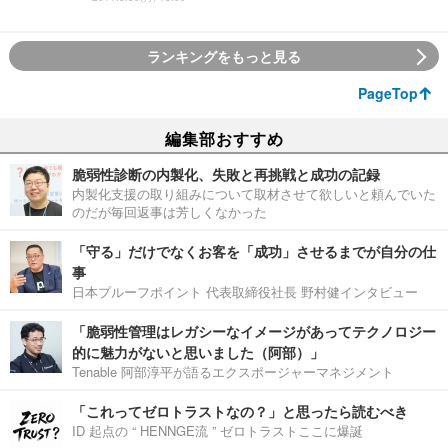
ランキングをもっと見る
PageTop
編集部おすすめ
脆弱性診断の内製化、失敗と再挑戦と成功の記録
内製化支援の取り組みについて取材させて欲しいと頼んでいた
のだが毎回返事は芳しくなかった
「守る」だけでなくお客を「成功」させるまでが自分の仕
事
日本プルーフポイント 代表取締役社長 野村健インタビュー
「脆弱性管理はレガシーなイメージがあってテクノロジー
的に魅力がないと思いました（阿部）」
Tenable 阿部淳平が語るエクスポージャーマネジメント
「これってゼロトラストなの？」と思ったら読むべき
ID 起点の “ HENNGE流 ” ゼロトラストここに爆誕