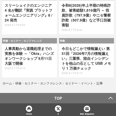
スリーシェイクのエンジニア
令和8(2026)年上半期の特殊詐
4 名が翻訳『実践 プラットフ
欺、被害総額1,816億円 ～ 投
ォームエンジニアリング』8 /
資詐欺（797.9億）やニセ警察
24 発売
詐欺（507.9億）など手口別被
害額
2026.8.7 Fri 8:00
2026.8.7 Fri 8:00
研修・セミナー・カンファレンス
特集
人事異動から退職処理までの
今日もどこかで情報漏えい 第
実務を体験 ～「Okta」ハンズ
51回「2026年7月の情報漏え
オンワークショップ 9月11日
い」三重県、陸自インシデン
大阪で開催
トを他山の石として USB メモ
リ 1 万個チェック
2026.8.7 Fri 8:10
2026.8.7 Fri 8:15
記事
ホーム
›
研修・セミナー・カンファレンス
›
セミナー・イベント
›
TOP
Home
X
Mail Magazine