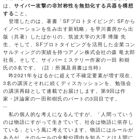
は、
サイバー攻撃の非対称性を無効化する兵器を構想
する
こと。
登壇したのは、著書「SFプロトタイピング: SFから
イノベーションを生み出す新戦略」を早川書房から出
版（共著）したばかりの、筑波大学の大澤 博隆 先
生、そして、SFプロトタイピングを活用した企業コン
サルティングの実績を持つアノン株式会社の森 竜太郎
社長。そして、サイバーミステリー作家の一田 和樹
氏の3名です。（註：所属及肩書は当時）
昨2021年をはるかに超えて不確定要素が増す現在、
3名の講演とそれに続くディスカッションを、勉強会
の講演再録として連載でお届けします。第9回は作
家・評論家の一田和樹氏のパートの3回目です。
--
私の個人的な考えになるんですが、「人間っていう
のは物語にすがって生きていて、社会は物語に依存し
ている」という風に考えています。物語にはルールが
あるが、そのルールの全貌や理由を知ることは人間に