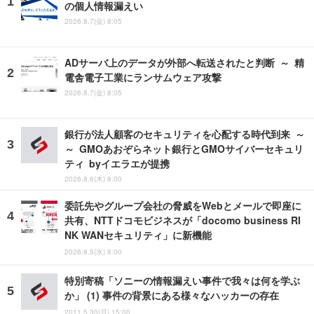
の個人情報漏えい
2026.8.7(金) 8:05
ADサーバ上のデータが外部へ転送されたと判断 ～ 精
電舎電子工業にランサムウェア攻撃
2026.8.7(金) 8:05
銀行が法人顧客のセキュリティを心配する時代到来 ～
～ GMOあおぞらネット銀行とGMOサイバーセキュリ
ティ byイエラエが提携
2026.8.6(木) 8:00
委託先やグループ会社の脅威をWebとメールで即座に
共有、NTTドコモビジネスが「docomo business RI
NK WANセキュリティ」に新機能
2026.8.5(水) 8:00
特別寄稿「ソニーの情報漏えい事件で我々は何を学ぶ
か」 (1) 事件の背景にある様々なハッカーの存在
2011.5.30(月) 15:00