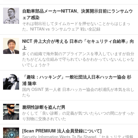
自動車部品メーカーNITTAN、決算開示目前にランサムウ
ェア感染
それは朝出社してタイムカードを押せないことからはじまっ
た。NITTAN vs ランサムウェア 戦い全記録
NICT 井上大介が考える 日本の「セキュリティ自給率」向
上
多くの組織で海外製のアプライアンスを導入していますが自分
たちがどんな仕組みで守られているかわかっていないんじゃな
いでしょうか？
「趣味：ハッキング」一般社団法人日本ハッカー協会 杉
浦 隆幸
国内 OSINT 第一人者 日本ハッカー協会の杉浦氏が本気を出し
たら
脆弱性診断を盗んだ男
かくして「良い診断」の定義が気づいたらいつの間にかすっか
り別物に交換されていた
[Scan PREMIUM 法人会員登録について]
Security Information Wants To Be Shared.「セキュリティ情報