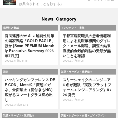
は共有されることを欲する」
News Category
脆弱性と脅威
インシデント・事故
官民連携の米 AI × 脆弱性対策
宇都宮病院職員の患者情報利
の国家戦略「GOLD EAGLE」
用による別医療機関のダイレ
ほか [Scan PREMIUM Month
クトメール郵送、調査の結果
ly Executive Summary 2026
直接的金銭的利益の受領が無
年7月度]
いことを確認
2026.8.6 Thu 8:15
2026.8.7 Fri 8:05
国際
製品・サービス・業界動向
ハッキングカンファレンス DE
スリーシェイクのエンジニア
F CON、Meta式「変態メガ
4 名が翻訳『実践 プラットフ
ネ」全面禁止（度付きもNG）
ォームエンジニアリング』8 /
広がるスマートグラス締め出
24 発売
し
2026.8.7 Fri 8:00
2026.8.3 Mon 8:15
製品・サービス・業界動向
調査・レポート・白書・ガイドライン