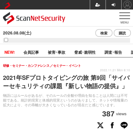
MENU
2026.08.08(土)
検索
購読
NEW!
会員記事
被害･事故
脅威･脆弱性
調査･報告
研修・セミナー・カンファレンス
セミナー・イベント
2022.11.21 Mon 8:10
2021年SFプロトタイピングの旅 第9回「サイバ
ーセキュリティの課題『新しい物語の提供』」
物語にはルールがあるが、そのルールの全貌や理由を知ることは人間には不可
能である。統計的現実と体感的現実というのがありまして、ネットや情報量の
拡大により、その乖離が大きくなっているのが現在だと感じています。
387
views