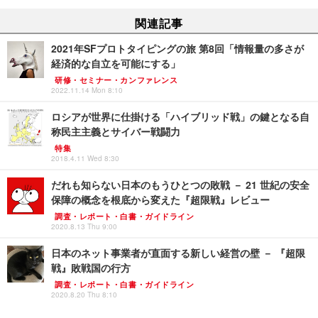
関連記事
2021年SFプロトタイピングの旅 第8回「情報量の多さが
経済的な自立を可能にする」
研修・セミナー・カンファレンス
2022.11.14 Mon 8:10
ロシアが世界に仕掛ける「ハイブリッド戦」の鍵となる自
称民主主義とサイバー戦闘力
特集
2018.4.11 Wed 8:30
だれも知らない日本のもうひとつの敗戦 － 21 世紀の安全
保障の概念を根底から変えた『超限戦』レビュー
調査・レポート・白書・ガイドライン
2020.8.13 Thu 9:00
日本のネット事業者が直面する新しい経営の壁 － 『超限
戦』敗戦国の行方
調査・レポート・白書・ガイドライン
2020.8.20 Thu 8:10