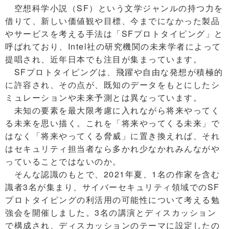
空想科学小説（SF）という文学ジャンルの持つ力を
借りて、新しい価値観や目標、今までになかった製品
やサービスを考える手法は「SFプロトタイピング」と
呼ばれており、Intel社の研究機関の未来学者によって
提唱され、近年日本でも注目が集まっています。
SFプロトタイピングは、飛躍や自由な発想が積極的
に許容され、その点が、既知のデータをもとにしたシ
ミュレーションや未来予測とは異なっています。
未知の要素を最大限考慮に入れながら将来やってく
る未来を思い描く。これを「将来やってくる未来」で
はなく「将来やってくる脅威」に置き換えれば、それ
はセキュリティ担当者なら多かれ少なかれみんながや
っていることではないのか。
そんな認識のもとで、2021年夏、1名の作家を含む
識者3名が集まり、サイバーセキュリティ領域でのSF
プロトタイピングの利活用の可能性について考える勉
強会を開催しました。3名の講演とディスカッション
で構成され、ディスカッションのテーマに設定したの