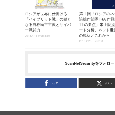
ロシアが世界に仕掛ける
第 1 回「ロシアの
「ハイブリッド戦」の鍵と
論操作部隊 IRA 作
なる自称民主主義とサイバ
11 の要点」米上院
ー戦闘力
ート分析、ネット世
の現状とこれから
2018.4.11 Wed 8:30
2019.2.26 Tue 8:30
ScanNetSecurityをフォ
シェア
ポスト