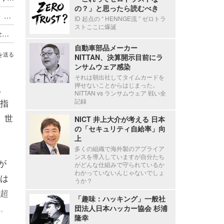
の？」と思ったら読むべき
日本のネット事業者が直面する新しい経営の壁 － 『超限戦』敗戦国の行方
ID 起点の “ HENNGE流 ” ゼロトラ
ストここに爆誕
一田和樹 サイバーブックレーダー「サイバー完全兵器」デービッド・サンガー著
自動車部品メーカー
を送る
NITTAN、決算開示目前にラ
ンサムウェア感染
それは朝出社してタイムカードを
押せないことからはじまった。
、
NITTAN vs ランサムウェア 戦い全
指
記録
 世
NICT 井上大介が考える 日本
の「セキュリティ自給率」向
上
多くの組織で海外製のアプライア
ンスを導入していますが自分たち
が
がどんな仕組みで守られているか
わかっていないんじゃないでしょ
は
うか？
超
「趣味：ハッキング」一般社
。
団法人日本ハッカー協会 杉浦
隆幸