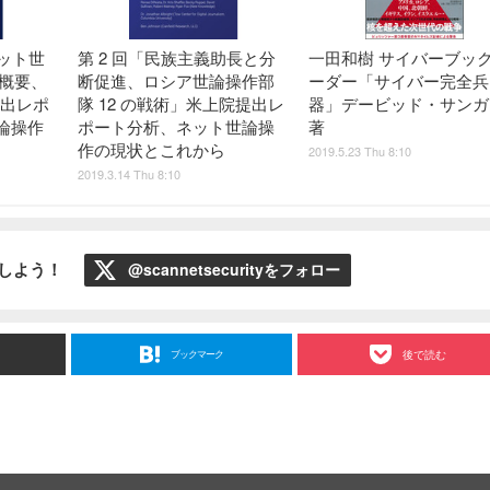
ネット世
第 2 回「民族主義助長と分
一田和樹 サイバーブッ
戦概要、
断促進、ロシア世論操作部
ーダー「サイバー完全兵
提出レポ
隊 12 の戦術」米上院提出レ
器」デービッド・サンガ
論操作
ポート分析、ネット世論操
著
作の現状とこれから
2019.5.23 Thu 8:10
2019.3.14 Thu 8:10
ローしよう！
@scannetsecurityをフォロー
ブックマーク
後で読む