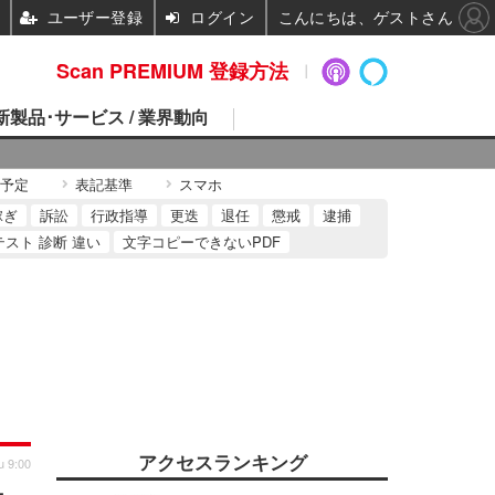
ユーザー登録
ログイン
こんにちは、ゲストさん
Scan PREMIUM 登録方法
 新製品･サービス / 業界動向
予定
表記基準
スマホ
稼ぎ
訴訟
行政指導
更迭
退任
懲戒
逮捕
テスト 診断 違い
文字コピーできないPDF
アクセスランキング
u 9:00