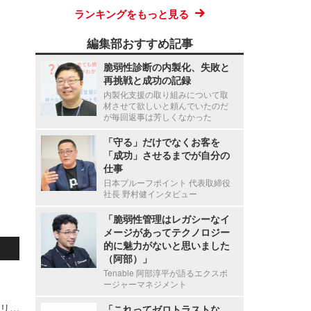
ランキングをもっと見る
編集部おすすめ記事
脆弱性診断の内製化、失敗と
再挑戦と成功の記録
内製化支援の取り組みについて取
材させて欲しいと頼んでいたのだ
が毎回返事は芳しくなかった
「守る」だけでなくお客を
「成功」させるまでが自分の
仕事
日本プルーフポイント 代表取締役
社長 野村健インタビュー
「脆弱性管理はレガシーなイ
メージがあってテクノロジー
的に魅力がないと思いました
（阿部）」
Tenable 阿部淳平が語るエクスポ
ージャーマネジメント
「情報セキュリティの敗北史」はサイバーセキュリティの歴史と概念が学べる教科書だった（一田和樹 サイバーブックレーダー）
「これってゼロトラストな