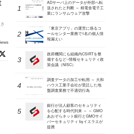
障
ADサーバ上のデータが外部へ転
送されたと判断 ～ 精電舎電子工
業にランサムウェア攻撃
だき
「東京アプリ」の運営に係るコ
ールセンター業務で1名の個人情
報漏えい
iews
政府機関にも組織内CSIRTを整
備するなど--情報セキュリティ政
策会議（NISC）
調査データの加工や転用 ～ 大和
ハウス工業子会社が受託した地
盤調査業務で不適切行為
銀行が法人顧客のセキュリティ
を心配する時代到来 ～ ～ GMO
あおぞらネット銀行とGMOサイ
バーセキュリティ byイエラエが
提携