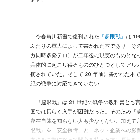
--
今春角川新書で復刊された
『超限戦』
は 1
ふたりの軍人によって書かれた本であり、そ
カ同時多発テロ）が二年後に現実のものとなっ
具体的に起こり得るもののひとつとしてアル
摘されていた。そして 20 年前に書かれた本
紀の戦争に対応できていない。
『超限戦』は 21 世紀の戦争の教科書とも
国では長らく入手が困難だった。そのため『
存在自体を知らない人も少なくない。加えて
限戦』を「安全保障」と「ネット企業への影
本稿をご覧になって関心を持った方は原典を