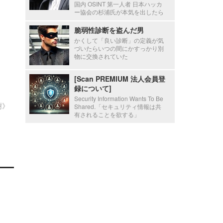
国内 OSINT 第一人者 日本ハッカ
ー協会の杉浦氏が本気を出したら
脆弱性診断を盗んだ男
かくして「良い診断」の定義が気
づいたらいつの間にかすっかり別
物に交換されていた
[Scan PREMIUM 法人会員登
録について]
Security Information Wants To Be
樹》
Shared.「セキュリティ情報は共
有されることを欲する」