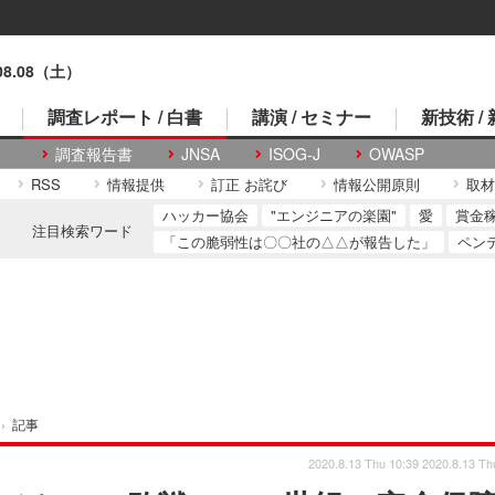
.08.08（土）
調査レポート / 白書
講演 / セミナー
新技術 /
調査報告書
JNSA
ISOG-J
OWASP
RSS
情報提供
訂正 お詫び
情報公開原則
取材
ハッカー協会
"エンジニアの楽園"
愛
賞金
注目検索ワード
「この脆弱性は〇〇社の△△が報告した」
ペン
›
記事
2020.8.13 Thu 10:39
2020.8.13 Th