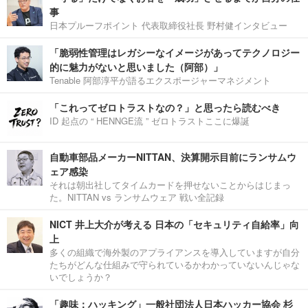
事
日本プルーフポイント 代表取締役社長 野村健インタビュー
「脆弱性管理はレガシーなイメージがあってテクノロジー
的に魅力がないと思いました（阿部）」
Tenable 阿部淳平が語るエクスポージャーマネジメント
「これってゼロトラストなの？」と思ったら読むべき
ID 起点の “ HENNGE流 ” ゼロトラストここに爆誕
自動車部品メーカーNITTAN、決算開示目前にランサムウ
ェア感染
それは朝出社してタイムカードを押せないことからはじまっ
た。NITTAN vs ランサムウェア 戦い全記録
NICT 井上大介が考える 日本の「セキュリティ自給率」向
上
多くの組織で海外製のアプライアンスを導入していますが自分
たちがどんな仕組みで守られているかわかっていないんじゃな
いでしょうか？
「趣味：ハッキング」一般社団法人日本ハッカー協会 杉