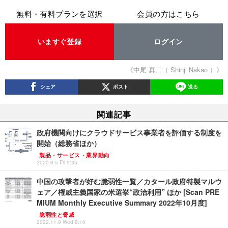
無料・有料プランを選択
会員の方はこちら
いますぐ登録
ログイン
《中尾 真二（ Shinji Nakao ）》
シェア
ポスト
送る
関連記事
政府機関向けにクラウドサービス事業者を評価する制度を
開始（総務省ほか）
製品・サービス・業界動向
2020.6.5 Fri 9:35
中国の攻撃者が好む脆弱性一覧／カタール政府特製マルウ
ェア／権威主義国家の米選挙“政治利用” ほか [Scan PRE
MIUM Monthly Executive Summary 2022年10月度]
脆弱性と脅威
2022.11.9 Wed 8:10