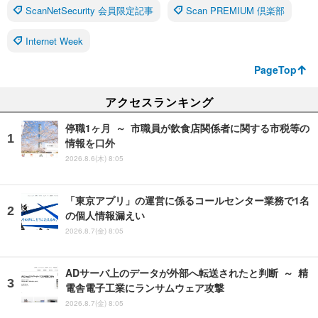
ScanNetSecurity 会員限定記事
Scan PREMIUM 倶楽部
Internet Week
PageTop
アクセスランキング
停職1ヶ月 ～ 市職員が飲食店関係者に関する市税等の
情報を口外
2026.8.6(木) 8:05
「東京アプリ」の運営に係るコールセンター業務で1名
の個人情報漏えい
2026.8.7(金) 8:05
ADサーバ上のデータが外部へ転送されたと判断 ～ 精
電舎電子工業にランサムウェア攻撃
2026.8.7(金) 8:05