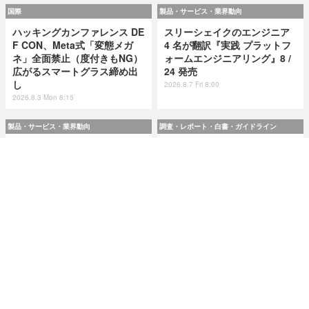
国際
製品・サービス・業界動向
ハッキングカンファレンス DE
スリーシェイクのエンジニア
F CON、Meta式「変態メガ
4 名が翻訳『実践 プラットフ
ネ」全面禁止（度付きもNG）
ォームエンジニアリング』8 /
広がるスマートグラス締め出
24 発売
し
2026.8.7 Fri 8:00
2026.8.3 Mon 8:15
製品・サービス・業界動向
調査・レポート・白書・ガイドライン
スリーシェイクのエンジニア
令和8(2026)年上半期の特殊詐
4 名が翻訳『実践 プラットフ
欺、被害総額1,816億円 ～ 投
ォームエンジニアリング』8 /
資詐欺（797.9億）やニセ警察
24 発売
詐欺（507.9億）など手口別被
害額
2026.8.7 Fri 8:00
2026.8.7 Fri 8:00
研修・セミナー・カンファレンス
特集
人事異動から退職処理までの
今日もどこかで情報漏えい 第
実務を体験 ～「Okta」ハンズ
51回「2026年7月の情報漏え
オンワークショップ 9月11日
い」三重県、陸自インシデン
大阪で開催
トを他山の石として USB メモ