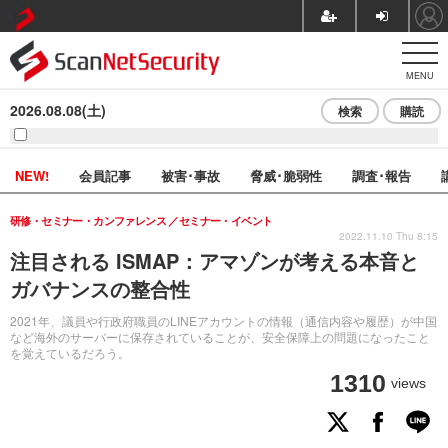
MENU
2026.08.08(土)
検索
購読
NEW!
会員記事
被害･事故
脅威･脆弱性
調査･報告
研修・セミナー・カンファレンス
セミナー・イベント
2022.11.10 Thu 8:15
注目される ISMAP：アマゾンが考える本音と
ガバナンスの整合性
2021年、議員や行政府職員のLINEアカウントの情報（通信内容や履歴）が中国
など海外のサーバーに保存されていることが、安全保障上の問題になったこと
を覚えているだろう。
1310
views