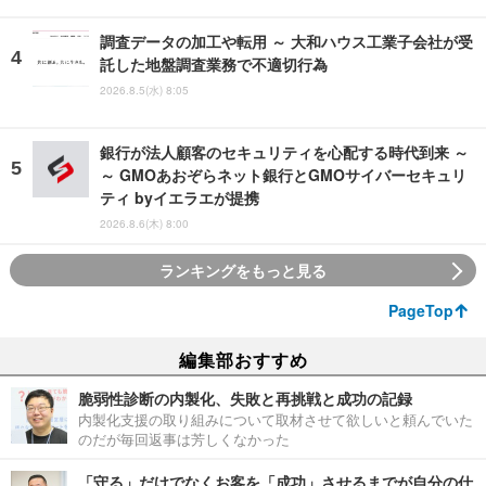
調査データの加工や転用 ～ 大和ハウス工業子会社が受
託した地盤調査業務で不適切行為
2026.8.5(水) 8:05
銀行が法人顧客のセキュリティを心配する時代到来 ～
～ GMOあおぞらネット銀行とGMOサイバーセキュリ
ティ byイエラエが提携
2026.8.6(木) 8:00
ランキングをもっと見る
PageTop
編集部おすすめ
脆弱性診断の内製化、失敗と再挑戦と成功の記録
内製化支援の取り組みについて取材させて欲しいと頼んでいた
のだが毎回返事は芳しくなかった
「守る」だけでなくお客を「成功」させるまでが自分の仕