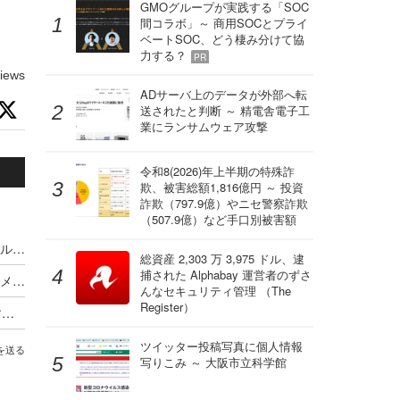
け
GMOグループが実践する「SOC
間コラボ」～ 商用SOCとプライ
ベートSOC、どう棲み分けて協
力する？
PR
iews
ADサーバ上のデータが外部へ転
送されたと判断 ～ 精電舎電子工
業にランサムウェア攻撃
令和8(2026)年上半期の特殊詐
欺、被害総額1,816億円 ～ 投資
詐欺（797.9億）やニセ警察詐欺
（507.9億）など手口別被害額
在大連領事事務所関係者を装ったなりすましメールに注意を呼びかけ
総資産 2,303 万 3,975 ドル、逮
捕された Alphabay 運営者のずさ
取引先装うフィッシングメール受信、偽サイトでメールアカウントの認証情報入力
んなセキュリティ管理 （The
Register）
水道料金請求や給水停止をSMSやメールで案内することはない ～「水道料金を支払わなければ給水を停止する」メールに神奈川県が注意呼びかけ
ツイッター投稿写真に個人情報
を送る
写りこみ ～ 大阪市立科学館