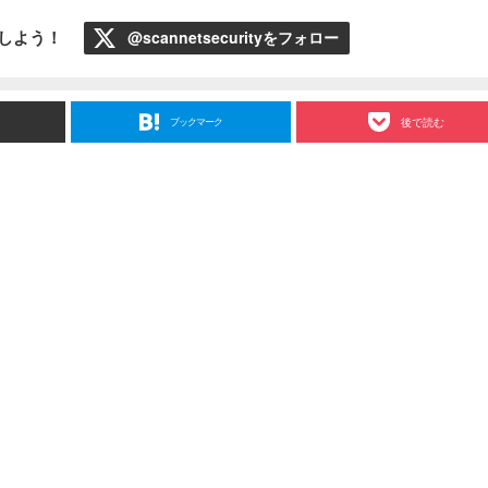
ローしよう！
@scannetsecurityをフォロー
ブックマーク
後で読む