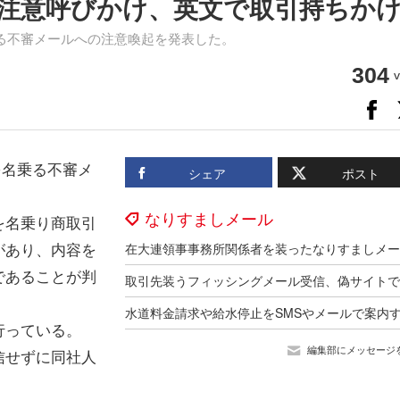
注意呼びかけ、英文で取引持ちか
る不審メールへの注意喚起を発表した。
304
v
を名乗る不審メ
シェア
ポスト
なりすましメール
を名乗り商取引
があり、内容を
であることが判
行っている。
編集部にメッセージ
信せずに同社人