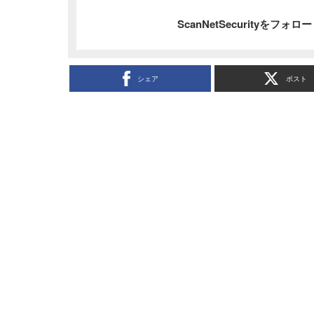
ScanNetSecurityをフォ
シェア
ポスト