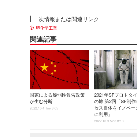
一次情報または関連リンク
堺化学工業
関連記事
国家による脆弱性報告政策
2021年SFプロトタ
が生む分断
の旅 第2回「SF制
セス自体をイノベー
2022.10.4 Tue 8:05
に利用」
2022.10.3 Mon 8:10