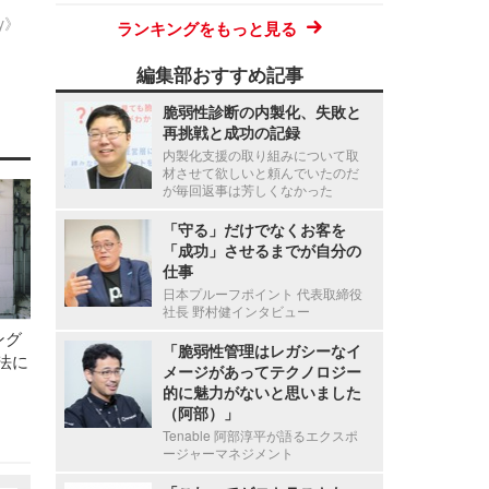
ty》
ランキングをもっと見る
編集部おすすめ記事
脆弱性診断の内製化、失敗と
再挑戦と成功の記録
内製化支援の取り組みについて取
材させて欲しいと頼んでいたのだ
が毎回返事は芳しくなかった
「守る」だけでなくお客を
「成功」させるまでが自分の
仕事
日本プルーフポイント 代表取締役
社長 野村健インタビュー
ング
「脆弱性管理はレガシーなイ
法に
メージがあってテクノロジー
的に魅力がないと思いました
（阿部）」
Tenable 阿部淳平が語るエクスポ
ージャーマネジメント