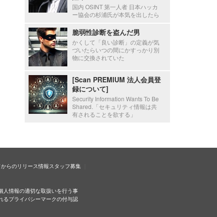
国内 OSINT 第一人者 日本ハッカ
ー協会の杉浦氏が本気を出したら
脆弱性診断を盗んだ男
かくして「良い診断」の定義が気
づいたらいつの間にかすっかり別
物に交換されていた
[Scan PREMIUM 法人会員登
録について]
Security Information Wants To Be
Shared.「セキュリティ情報は共
有されることを欲する」
ドからのリリース情報
スタッフ募集
個人情報の適切な取扱いを行う事
れるプライバシーマークの付与認