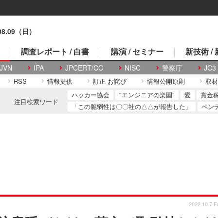
.08.09（日）
調査レポート / 白書
講演 / セミナー
新技術 /
JVN
IPA
JPCERT/CC
NISC
警察庁
JC3
RSS
情報提供
訂正 お詫び
情報公開原則
取材
ハッカー協会
"エンジニアの楽園"
愛
賞金
注目検索ワード
「この脆弱性は〇〇社の△△が報告した」
ペン
2022.10.7 Fr