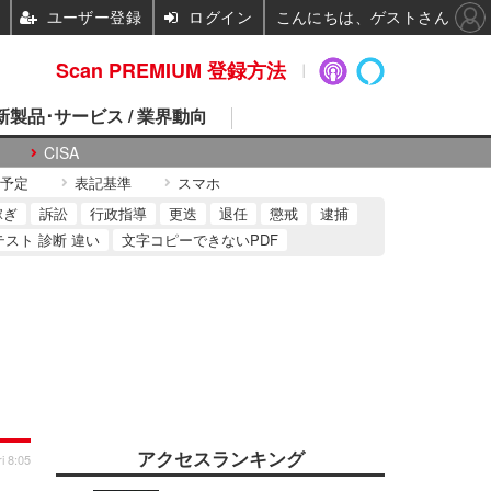
ユーザー登録
ログイン
こんにちは、ゲストさん
Scan PREMIUM 登録方法
 新製品･サービス / 業界動向
CISA
予定
表記基準
スマホ
稼ぎ
訴訟
行政指導
更迭
退任
懲戒
逮捕
テスト 診断 違い
文字コピーできないPDF
アクセスランキング
i 8:05