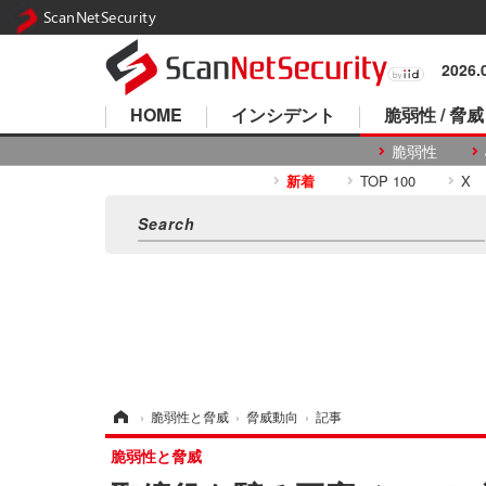
ScanNetSecurity
2026
HOME
インシデント
脆弱性 / 脅威
脆弱性
新着
TOP 100
X
ホーム
›
脆弱性と脅威
›
脅威動向
›
記事
脆弱性と脅威