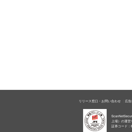
リリース窓口・お問い合わせ
広告
ScanNetS
上場）の運営
証券コード：6