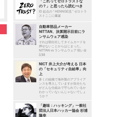
「これってゼロトラストな
の？」と思ったら読むべき
ID 起点の “ HENNGE流 ” ゼロトラ
ストここに爆誕
自動車部品メーカー
NITTAN、決算開示目前にラ
ンサムウェア感染
それは朝出社してタイムカードを
押せないことからはじまった。
NITTAN vs ランサムウェア 戦い全
記録
NICT 井上大介が考える 日本
の「セキュリティ自給率」向
上
多くの組織で海外製のアプライア
ンスを導入していますが自分たち
がどんな仕組みで守られているか
わかっていないんじゃないでしょ
うか？
「趣味：ハッキング」一般社
団法人日本ハッカー協会 杉浦
隆幸