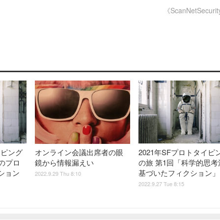
《ScanNetSecuri
イピング
オンライン会議出席者の眼
2021年SFプロトタイピ
作のプロ
鏡から情報漏えい
の旅 第1回「科学的思考
ション
基づいたフィクション」
2022.9.29 Thu 8:10
2022.9.27 Tue 8:15