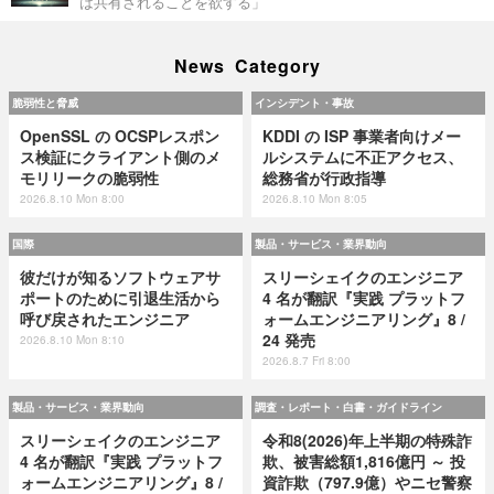
は共有されることを欲する」
News Category
脆弱性と脅威
インシデント・事故
OpenSSL の OCSPレスポン
KDDI の ISP 事業者向けメー
ス検証にクライアント側のメ
ルシステムに不正アクセス、
モリリークの脆弱性
総務省が行政指導
2026.8.10 Mon 8:00
2026.8.10 Mon 8:05
国際
製品・サービス・業界動向
彼だけが知るソフトウェアサ
スリーシェイクのエンジニア
ポートのために引退生活から
4 名が翻訳『実践 プラットフ
呼び戻されたエンジニア
ォームエンジニアリング』8 /
24 発売
2026.8.10 Mon 8:10
2026.8.7 Fri 8:00
製品・サービス・業界動向
調査・レポート・白書・ガイドライン
スリーシェイクのエンジニア
令和8(2026)年上半期の特殊詐
4 名が翻訳『実践 プラットフ
欺、被害総額1,816億円 ～ 投
ォームエンジニアリング』8 /
資詐欺（797.9億）やニセ警察