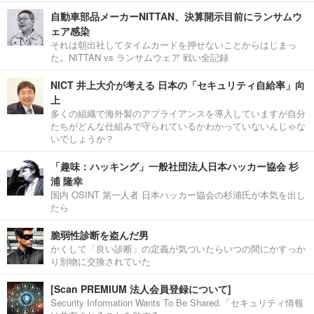
自動車部品メーカーNITTAN、決算開示目前にランサムウ
ェア感染
それは朝出社してタイムカードを押せないことからはじまっ
た。NITTAN vs ランサムウェア 戦い全記録
NICT 井上大介が考える 日本の「セキュリティ自給率」向
上
多くの組織で海外製のアプライアンスを導入していますが自分
たちがどんな仕組みで守られているかわかっていないんじゃな
いでしょうか？
「趣味：ハッキング」一般社団法人日本ハッカー協会 杉
浦 隆幸
国内 OSINT 第一人者 日本ハッカー協会の杉浦氏が本気を出し
たら
脆弱性診断を盗んだ男
かくして「良い診断」の定義が気づいたらいつの間にかすっか
り別物に交換されていた
[Scan PREMIUM 法人会員登録について]
Security Information Wants To Be Shared.「セキュリティ情報