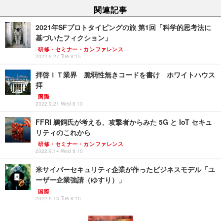
関連記事
2021年SFプロトタイピングの旅 第1回「科学的思考法に
基づいたフィクション」
研修・セミナー・カンファレンス
2022.9.27 Tue 8:15
拝啓ＩＴ業界 脆弱性無きコードを書け ホワイトハウス
拝
国際
2022.9.21 Wed 8:10
FFRI 鵜飼氏が考える、攻撃者からみた 5G と IoT セキュ
リティのこれから
研修・セミナー・カンファレンス
2022.9.14 Wed 8:10
米サイバーセキュリティ企業が作ったビジネスモデル「ユ
ーザー企業強請（ゆすり）」
国際
2022.9.13 Tue 8:10