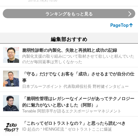
2015.3.19(木) 10:00
ランキングをもっと見る
PageTop
編集部おすすめ
脆弱性診断の内製化、失敗と再挑戦と成功の記録
内製化支援の取り組みについて取材させて欲しいと頼んでいた
のだが毎回返事は芳しくなかった
「守る」だけでなくお客を「成功」させるまでが自分の仕
事
日本プルーフポイント 代表取締役社長 野村健インタビュー
「脆弱性管理はレガシーなイメージがあってテクノロジー
的に魅力がないと思いました（阿部）」
Tenable 阿部淳平が語るエクスポージャーマネジメント
「これってゼロトラストなの？」と思ったら読むべき
ID 起点の “ HENNGE流 ” ゼロトラストここに爆誕