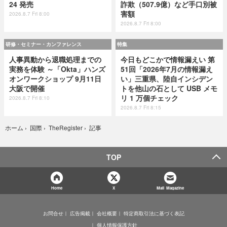
24 発売
詐欺（507.9億）など手口別被
害額
2026.8.7 Fri 8:00
2026.8.7 Fri 8:00
研修・セミナー・カンファレンス
特集
人事異動から退職処理までの
今日もどこかで情報漏えい 第
実務を体験 ～「Okta」ハンズ
51回「2026年7月の情報漏え
オンワークショップ 9月11日
い」三重県、陸自インシデン
大阪で開催
トを他山の石として USB メモ
リ 1 万個チェック
2026.8.7 Fri 8:10
2026.8.7 Fri 8:15
記事
ホーム
›
国際
›
TheRegister
›
TOP
Home
X
Mail Magazine
お問合せ
広告掲載
会社概要
特定商取引法に基づく表記
個人情報保護方針