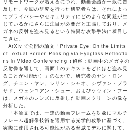
リモートワークが増えるにつれ、動画会議が一般に普
及した。今回の研究を行った研究者らは、それによっ
てプライバシーやセキュリティにどのような問題が生
じているかにさらに注目が必要だと主張しており、メ
ガネの反射を盗み見るという特異な攻撃手法に着目し
てきた。
ArXiv で公開の論文「Private Eye: On the Limits
of Textual Screen Peeking via Eyeglass Reflectio
ns in Video Conferencing（偵察：動画中のメガネの
反射像を通して、画面上のテキストをどれほど盗み見
ることが可能か）」のなかで、研究者のヤン・ロン
グ、チェン・ヤン、シリン・シャオ、シヴァン・プラ
サド、ウェンユアン・シュー、およびケヴィン・フー
は、メガネのレンズに反射した動画スクリーンの像を
分析した。
「本論文では、一連の動画フレームを対象にマルチ
フレーム超解像技術を適用する光学的攻撃に基づく、
実際に使用される可能性がある脅威モデルに関して、