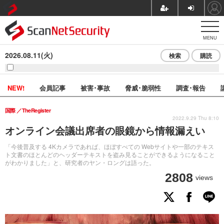
MENU
2026.08.11(火)
検索
購読
NEW!
会員記事
被害･事故
脅威･脆弱性
調査･報告
国際
TheRegister
2022.9.29 Thu 8:10
オンライン会議出席者の眼鏡から情報漏えい
「今後普及する 4Kカメラであれば、ほぼすべての Webサイトや一部のテキス
ト文書のほとんどのヘッダーテキストを盗み見ることができるようになること
がわかりました」と、研究者のヤン・ロングは語った。
2808
views