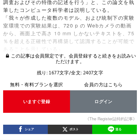
調査およびその特徴の記述を行う」と、この論文を執
筆したコンピュータ科学者は説明している。
「我々が作成した複数のモデル、および統制下の実験
室環境での実験結果は、720 p の Webカメラの動画
から、画面上で高さ 10 mm しかないテキストを、75
％を超える正確性で再構築して認識することが可能で
あることを示している」
この記事は会員限定です。会員登録すると続きをお読みい
ただけます。
残り: 1677文字/全文: 2407文字
無料・有料プランを選択
会員の方はこちら
いますぐ登録
ログイン
《The Register誌特約記事》
シェア
ポスト
送る