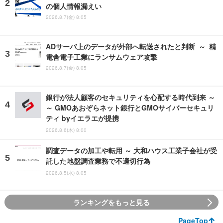
の個人情報漏えい
2026.8.7(金) 8:05
ADサーバ上のデータが外部へ転送されたと判断 ～ 精
電舎電子工業にランサムウェア攻撃
2026.8.7(金) 8:05
銀行が法人顧客のセキュリティを心配する時代到来 ～
～ GMOあおぞらネット銀行とGMOサイバーセキュリ
ティ byイエラエが提携
2026.8.6(木) 8:00
調査データの加工や転用 ～ 大和ハウス工業子会社が受
託した地盤調査業務で不適切行為
2026.8.5(水) 8:05
ランキングをもっと見る
PageTop