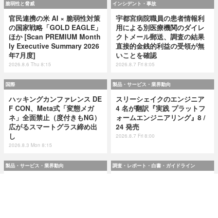
脆弱性と脅威
インシデント・事故
官民連携の米 AI × 脆弱性対策
宇都宮病院職員の患者情報利
の国家戦略「GOLD EAGLE」
用による別医療機関のダイレ
ほか [Scan PREMIUM Month
クトメール郵送、調査の結果
ly Executive Summary 2026
直接的金銭的利益の受領が無
年7月度]
いことを確認
2026.8.6 Thu 8:15
2026.8.7 Fri 8:05
国際
製品・サービス・業界動向
ハッキングカンファレンス DE
スリーシェイクのエンジニア
F CON、Meta式「変態メガ
4 名が翻訳『実践 プラットフ
ネ」全面禁止（度付きもNG）
ォームエンジニアリング』8 /
広がるスマートグラス締め出
24 発売
し
2026.8.7 Fri 8:00
2026.8.3 Mon 8:15
製品・サービス・業界動向
調査・レポート・白書・ガイドライン
スリーシェイクのエンジニア
令和8(2026)年上半期の特殊詐
4 名が翻訳『実践 プラットフ
欺、被害総額1,816億円 ～ 投
ォームエンジニアリング』8 /
資詐欺（797.9億）やニセ警察
24 発売
詐欺（507.9億）など手口別被
害額
2026.8.7 Fri 8:00