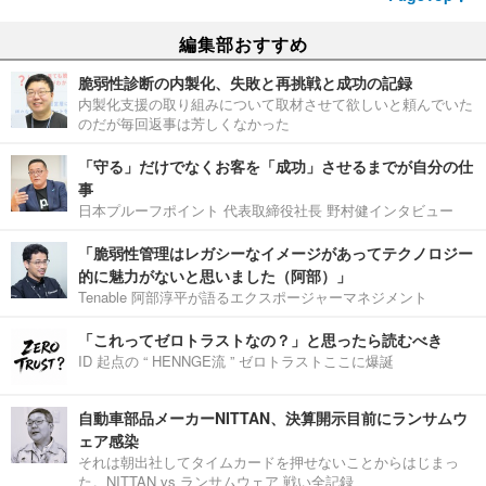
編集部おすすめ
脆弱性診断の内製化、失敗と再挑戦と成功の記録
内製化支援の取り組みについて取材させて欲しいと頼んでいた
のだが毎回返事は芳しくなかった
「守る」だけでなくお客を「成功」させるまでが自分の仕
事
日本プルーフポイント 代表取締役社長 野村健インタビュー
「脆弱性管理はレガシーなイメージがあってテクノロジー
的に魅力がないと思いました（阿部）」
Tenable 阿部淳平が語るエクスポージャーマネジメント
「これってゼロトラストなの？」と思ったら読むべき
ID 起点の “ HENNGE流 ” ゼロトラストここに爆誕
自動車部品メーカーNITTAN、決算開示目前にランサムウ
ェア感染
それは朝出社してタイムカードを押せないことからはじまっ
た。NITTAN vs ランサムウェア 戦い全記録