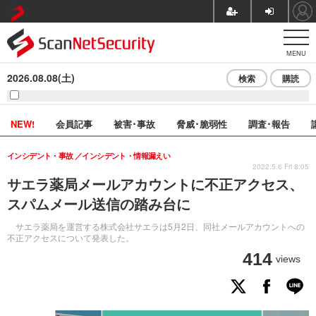
MENU
2026.08.08(土)
検索
購読
NEW!
会員記事
被害･事故
脅威･脆弱性
調査･報告
インシデント・事故
インシデント・情報漏えい
2022.5.6 Fri 8:05
サエラ薬局メールアカウントに不正アクセス、
スパムメール送信の踏み台に
サエラ薬局を運営する株式会社サエラは5月2日、同社メールアカウントへの
不正アクセスについて発表した。
414
views