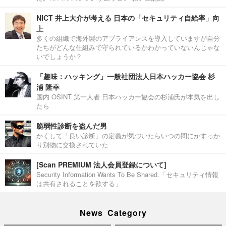
NICT 井上大介が考える 日本の「セキュリティ自給率」向
上
多くの組織で海外製のアプライアンスを導入していますが自分
たちがどんな仕組みで守られているかわかっていないんじゃな
いでしょうか？
「趣味：ハッキング」一般社団法人日本ハッカー協会 杉
浦 隆幸
国内 OSINT 第一人者 日本ハッカー協会の杉浦氏が本気を出し
たら
脆弱性診断を盗んだ男
かくして「良い診断」の定義が気づいたらいつの間にかすっか
り別物に交換されていた
[Scan PREMIUM 法人会員登録について]
Security Information Wants To Be Shared.「セキュリティ情報
は共有されることを欲する」
News Category