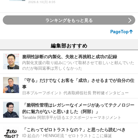
2026.8.10(月) 8:05
ランキングをもっと見る
PageTop
編集部おすすめ
脆弱性診断の内製化、失敗と再挑戦と成功の記録
内製化支援の取り組みについて取材させて欲しいと頼んでいた
のだが毎回返事は芳しくなかった
「守る」だけでなくお客を「成功」させるまでが自分の仕
事
日本プルーフポイント 代表取締役社長 野村健インタビュー
「脆弱性管理はレガシーなイメージがあってテクノロジー
的に魅力がないと思いました（阿部）」
Tenable 阿部淳平が語るエクスポージャーマネジメント
「これってゼロトラストなの？」と思ったら読むべき
ID 起点の “ HENNGE流 ” ゼロトラストここに爆誕