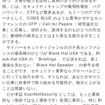
持つ「才能や能力を証明し成長のきっかけを得る手
段」には、セキュリティキャンプや脆弱性報告、バグ
バウンティ、CTFなど数多あるが、もう一つのアプロ
ーチとして、CODE BLUE のような選考がガチなカン
ファレンスの CFP（ Call for Papers ：研究論文公
募）に応募し、採択され、講演するのもひとつの方法
だ。脆弱性の発見などとはまた異なる能力を示すこと
ができる。
サイバーセキュリティジャンルのガチ系カンファレ
ンスの最高峰のひとつが Black Hat USA である。Bl
ack Hat USA の「 Briefings 」で公演すれば、長く
価値を失わない「 Black Hat Speaker 」の称号を得
ることができ、セキュリティ業界ならグローバルどこ
に行っても効力を持つ。そうなれば、あなたがやりた
い仕事に好条件で取り組める可能性が、随分と上がる
ことは間違いない。
だが本誌 ScanNetSecurity としては、もっと通俗
的な（低俗ではなく通俗です）欲望に着目し、特に Bl