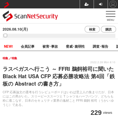
MENU
2026.08.10(月)
検索
購読
NEW!
会員記事
被害･事故
脅威･脆弱性
調査･報告
特集
特集
2022.2.28 Mon 8:10
ラスベガスへ行こう ～ FFRI 鵜飼裕司に聞いた
Black Hat USA CFP 応募必勝攻略法 第4回「鉄
板の Abstract の書き方」
CFP 応募論文の選考を行うレビューボードはいわば雲上人の集まりだが、日本
にはこの男がいた。スリーピーススーツと T シャツ＆ハーフパンツ、どちらも
粋に着こなす、日本のセキュリティ業界の逸材こと FFRI 鵜飼 裕司（うかい ゆ
うじ）である。
229
views