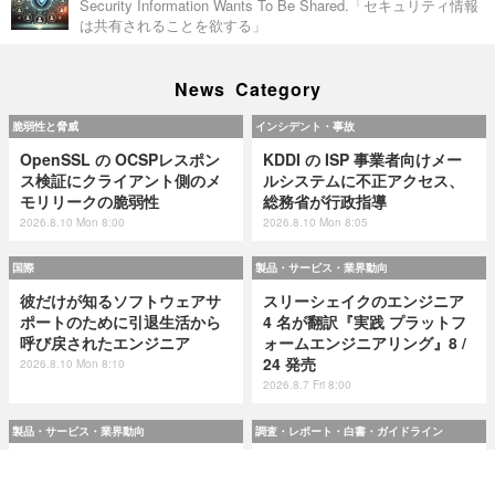
Security Information Wants To Be Shared.「セキュリティ情報
は共有されることを欲する」
News Category
脆弱性と脅威
インシデント・事故
OpenSSL の OCSPレスポン
KDDI の ISP 事業者向けメー
ス検証にクライアント側のメ
ルシステムに不正アクセス、
モリリークの脆弱性
総務省が行政指導
2026.8.10 Mon 8:00
2026.8.10 Mon 8:05
国際
製品・サービス・業界動向
彼だけが知るソフトウェアサ
スリーシェイクのエンジニア
ポートのために引退生活から
4 名が翻訳『実践 プラットフ
呼び戻されたエンジニア
ォームエンジニアリング』8 /
24 発売
2026.8.10 Mon 8:10
2026.8.7 Fri 8:00
製品・サービス・業界動向
調査・レポート・白書・ガイドライン
スリーシェイクのエンジニア
令和8(2026)年上半期の特殊詐
4 名が翻訳『実践 プラットフ
欺、被害総額1,816億円 ～ 投