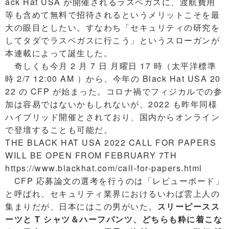
ack Hat USA が開催されるラスベガスに、渡航費用
等も含めて無料で招待されるというメリットこそを最
大の眼目としたい。すなわち「セキュリティの研究を
してタダでラスベガスに行こう」というスローガンが
本連載によって誕生した。
奇しくも今月 2 月 7 日 月曜日 17 時（太平洋標準
時 2/7 12:00 AM ）から、今年の Black Hat USA 20
22 の CFP が始まった。コロナ禍でフィジカルでの参
加は容易ではないかもしれないが、2022 も昨年同様
ハイブリッド開催とされており、国内からオンライン
で登壇することも可能だ。
THE BLACK HAT USA 2022 CALL FOR PAPERS
WILL BE OPEN FROM FEBRUARY 7TH
https://www.blackhat.com/call-for-papers.html
CFP 応募論文の選考を行うのは「レビューボード」
と呼ばれ、セキュリティ業界におけるいわば雲上人の
集まりだが、日本にはこの男がいた。
スリーピースス
ーツと T シャツ＆ハーフパンツ、どちらも粋に着こな