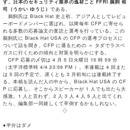
す、日本のセキュリティ業界の逸材こと FFRI 鵜飼 裕
司（うかい ゆうじ）
である。
鵜飼氏は Black Hat 史上初、アジア人としてレビュ
ーボードメンバーに選ばれ、以降毎年 CFP に寄せら
れる多数の応募論文の査読と選考を行っている。この
鵜飼氏に Black Hat USA の CFP の選考プロセスに
ついて話を聞き、CFP に通るための ＝ タダでラスベ
ガスに行くための傾向と対策を明らかにする。
CFP 応募の〆切は 4 月 5 日火曜日 15 時 59 分
（太平洋標準時 4/4 23:59 PM ）。本連載は 4 回また
は 5 回の予定で、遅くとも 3 月初旬には連載終了す
る。本稿を読んだ人の中から、Black Hat USA の CF
P に応募し、そこからスピーカーが 1 人でも出たら大
感激。1 人と言わず、2 人 3 人 4 人 5 人と出てくれ
たら、編集部一同嬉しくて卒倒するかもしれない。
◇
●半分はダメ