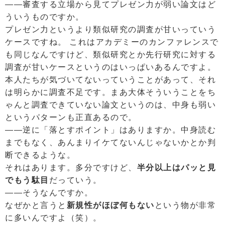
――審査する立場から見てプレゼン力が弱い論文はど
ういうものですか。
プレゼン力というより類似研究の調査が甘いっていう
ケースですね。 これはアカデミーのカンファレンスで
も同じなんですけど、類似研究とか先行研究に対する
調査が甘いケースというのはいっぱいあるんですよ。
本人たちが気づいてないっていうことがあって、それ
は明らかに調査不足です。まあ大体そういうことをち
ゃんと調査できていない論文というのは、中身も弱い
というパターンも正直あるので。
――逆に「落とすポイント」はありますか。中身読む
までもなく、あんまりイケてないんじゃないかとか判
断できるような。
それはあります。多分ですけど、
半分以上はパッと見
でもう駄目
だっていう。
――そうなんですか。
なぜかと言うと
新規性がほぼ何もない
という物が非常
に多いんですよ（笑）。