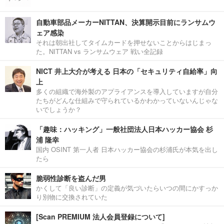
自動車部品メーカーNITTAN、決算開示目前にランサムウ
ェア感染
それは朝出社してタイムカードを押せないことからはじまっ
た。NITTAN vs ランサムウェア 戦い全記録
NICT 井上大介が考える 日本の「セキュリティ自給率」向
上
多くの組織で海外製のアプライアンスを導入していますが自分
たちがどんな仕組みで守られているかわかっていないんじゃな
いでしょうか？
「趣味：ハッキング」一般社団法人日本ハッカー協会 杉
浦 隆幸
国内 OSINT 第一人者 日本ハッカー協会の杉浦氏が本気を出し
たら
脆弱性診断を盗んだ男
かくして「良い診断」の定義が気づいたらいつの間にかすっか
り別物に交換されていた
[Scan PREMIUM 法人会員登録について]