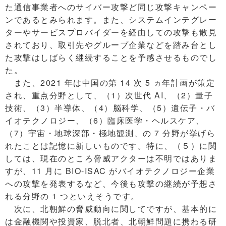
た通信事業者へのサイバー攻撃ど同じ攻撃キャンペー
ンであるとみられます。また、システムインテグレー
ターやサービスプロバイダーを経由しての攻撃も散見
されており、取引先やグループ企業などを踏み台とし
た攻撃はしばらく継続することを予感させるものでし
た。
また、2021 年は中国の第 14 次 5 ヵ年計画が策定
され、重点分野として、（1）次世代 AI、（2）量子
技術、（3）半導体、（4）脳科学、（5）遺伝子・バ
イオテクノロジー、（6）臨床医学・ヘルスケア、
（7）宇宙・地球深部・極地観測、の 7 分野が挙げら
れたことは記憶に新しいものです。特に、（５）に関
しては、現在のところ脅威アクターは不明ではありま
すが、11 月に BIO-ISAC がバイオテクノロジー企業
への攻撃を発表するなど、今後も攻撃の継続が予想さ
れる分野の 1 つといえそうです。
次に、北朝鮮の脅威動向に関してですが、基本的に
は金融機関や投資家、脱北者、北朝鮮問題に携わる研