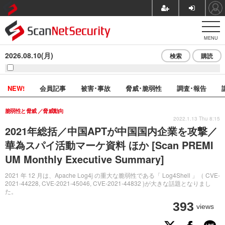
MENU
2026.08.10(月)
検索
購読
NEW!
会員記事
被害･事故
脅威･脆弱性
調査･報告
脆弱性と脅威
脅威動向
2022.1.13 Thu 8:15
2021年総括／中国APTが中国国内企業を攻撃／
華為スパイ活動マーケ資料 ほか [Scan PREMI
UM Monthly Executive Summary]
2021 年 12 月は、Apache Log4j の重大な脆弱性である「 Log4Shell 」（ CVE-
2021-44228, CVE-2021-45046, CVE-2021-44832 )が大きな話題となりまし
た。
393
views