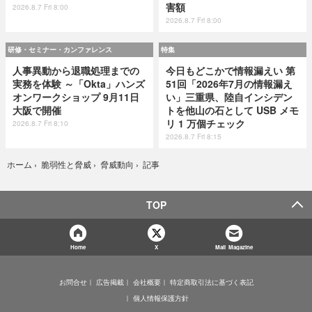
害額
2026.8.7 Fri 8:00
2026.8.7 Fri 8:00
研修・セミナー・カンファレンス
特集
人事異動から退職処理までの
今日もどこかで情報漏えい 第
実務を体験 ～「Okta」ハンズ
51回「2026年7月の情報漏え
オンワークショップ 9月11日
い」三重県、陸自インシデン
大阪で開催
トを他山の石として USB メモ
リ 1 万個チェック
2026.8.7 Fri 8:10
2026.8.7 Fri 8:15
記事
ホーム
›
脆弱性と脅威
›
脅威動向
›
TOP
Home
X
Mail Magazine
お問合せ
広告掲載
会社概要
特定商取引法に基づく表記
個人情報保護方針