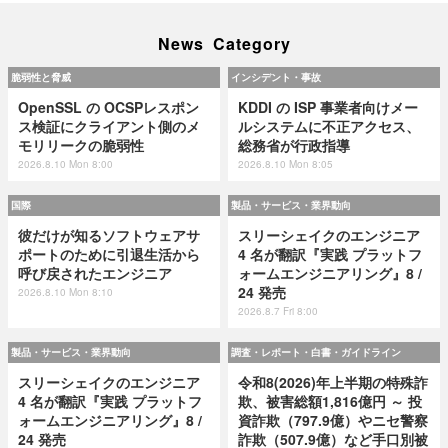
News Category
脆弱性と脅威
インシデント・事故
OpenSSL の OCSPレスポン
KDDI の ISP 事業者向けメー
ス検証にクライアント側のメ
ルシステムに不正アクセス、
モリリークの脆弱性
総務省が行政指導
2026.8.10 Mon 8:00
2026.8.10 Mon 8:05
国際
製品・サービス・業界動向
彼だけが知るソフトウェアサ
スリーシェイクのエンジニア
ポートのために引退生活から
4 名が翻訳『実践 プラットフ
呼び戻されたエンジニア
ォームエンジニアリング』8 /
24 発売
2026.8.10 Mon 8:10
2026.8.7 Fri 8:00
製品・サービス・業界動向
調査・レポート・白書・ガイドライン
スリーシェイクのエンジニア
令和8(2026)年上半期の特殊詐
4 名が翻訳『実践 プラットフ
欺、被害総額1,816億円 ～ 投
ォームエンジニアリング』8 /
資詐欺（797.9億）やニセ警察
24 発売
詐欺（507.9億）など手口別被