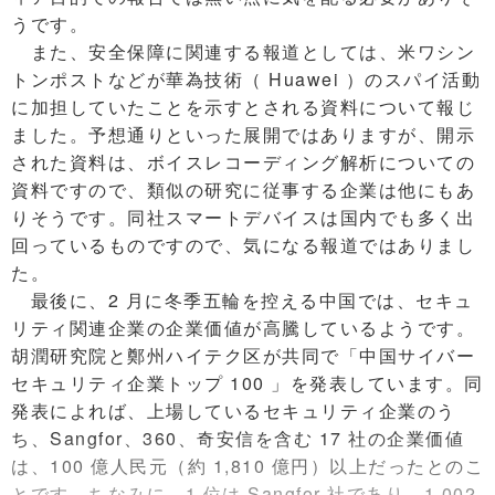
うです。
また、安全保障に関連する報道としては、米ワシン
トンポストなどが華為技術（ Huawei ）のスパイ活動
に加担していたことを示すとされる資料について報じ
ました。予想通りといった展開ではありますが、開示
された資料は、ボイスレコーディング解析についての
資料ですので、類似の研究に従事する企業は他にもあ
りそうです。同社スマートデバイスは国内でも多く出
回っているものですので、気になる報道ではありまし
た。
最後に、2 月に冬季五輪を控える中国では、セキュ
リティ関連企業の企業価値が高騰しているようです。
胡潤研究院と鄭州ハイテク区が共同で「中国サイバー
セキュリティ企業トップ 100 」を発表しています。同
発表によれば、上場しているセキュリティ企業のう
ち、Sangfor、360、奇安信を含む 17 社の企業価値
は、100 億人民元（約 1,810 億円）以上だったとのこ
とです。ちなみに、1 位は Sangfor 社であり、1,002