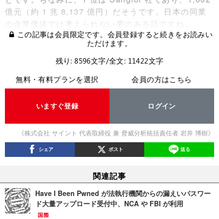
億元（約 1 兆 8,137 億円）だそうです。日本の同業
の企業価値では考えられない夢のある話ですね。
この記事は会員限定です。会員登録すると続きをお読みい
ただけます。
残り: 8596文字/全文: 11422文字
無料・有料プランを選択
会員の方はこちら
いますぐ登録
ログイン
《株式会社 サイント 代表取締役 兼 脅威分析統括責任者 岩井 博樹》
シェア
ポスト
送る
関連記事
Have I Been Pwned が法執行機関からの漏えいパスワー
ド大量アップロード受付中、NCA や FBI が利用
国際