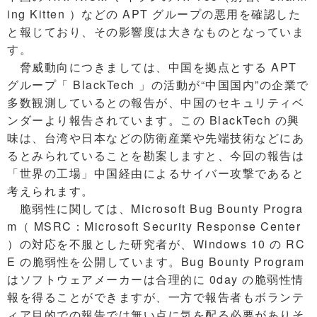
ing Kitten ）などの APT グループの悪用を確認した
と報じており、その影響度は大きなものとなっていま
す。
脅威動向につきましては、中国を拠点とする APT
グループ「 BlackTech 」の活動が“中国国内”の企業で
多数観測しているとの報告が、中国のセキュリティベ
ンダーより報告されています。この BlackTech の興
味は、台湾や日本などの防衛産業や先端技術などにあ
るとみられていることを勘案しますと、今回の報告は
「世界の工場」中国経由によるサイバー攻撃であると
考えられます。
脆弱性に関しては、Microsoft Bug Bounty Progra
m（ MSRC：Microsoft Security Response Center
）の対応を不服とした研究者が、Windows 10 の RC
E の脆弱性を公開しています。Bug Bounty Program
はソフトウェアメーカーは合理的に 0day の脆弱性情
報を得ることができますが、一方で報告者もボランテ
ィア目的での報告では無い点に気を配る必要がありそ