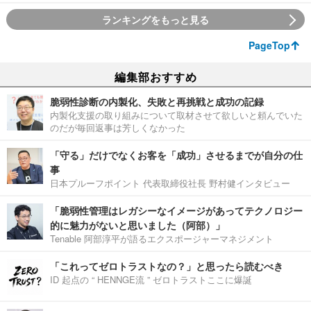
ランキングをもっと見る
PageTop
編集部おすすめ
脆弱性診断の内製化、失敗と再挑戦と成功の記録
内製化支援の取り組みについて取材させて欲しいと頼んでいた
のだが毎回返事は芳しくなかった
「守る」だけでなくお客を「成功」させるまでが自分の仕
事
日本プルーフポイント 代表取締役社長 野村健インタビュー
「脆弱性管理はレガシーなイメージがあってテクノロジー
的に魅力がないと思いました（阿部）」
Tenable 阿部淳平が語るエクスポージャーマネジメント
「これってゼロトラストなの？」と思ったら読むべき
ID 起点の “ HENNGE流 ” ゼロトラストここに爆誕