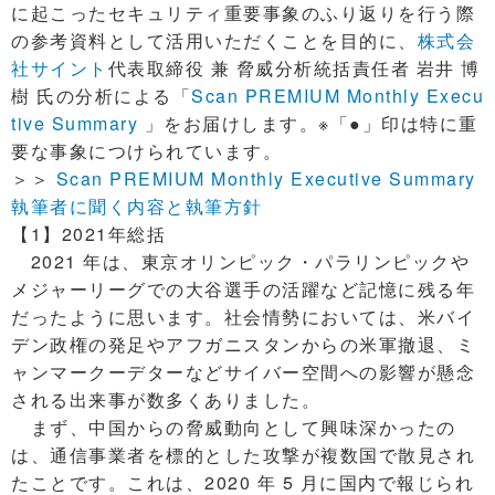
に起こったセキュリティ重要事象のふり返りを行う際
の参考資料として活用いただくことを目的に、
株式会
社サイント
代表取締役 兼 脅威分析統括責任者 岩井 博
樹 氏の分析による「
Scan PREMIUM Monthly Execu
tive Summary
」をお届けします。※「●」印は特に重
要な事象につけられています。
＞＞
Scan PREMIUM Monthly Executive Summary
執筆者に聞く内容と執筆方針
【1】2021年総括
2021 年は、東京オリンピック・パラリンピックや
メジャーリーグでの大谷選手の活躍など記憶に残る年
だったように思います。社会情勢においては、米バイ
デン政権の発足やアフガニスタンからの米軍撤退、ミ
ャンマークーデターなどサイバー空間への影響が懸念
される出来事が数多くありました。
まず、中国からの脅威動向として興味深かったの
は、通信事業者を標的とした攻撃が複数国で散見され
たことです。これは、2020 年 5 月に国内で報じられ