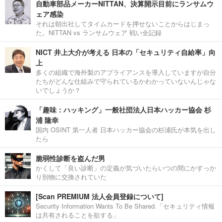
自動車部品メーカーNITTAN、決算開示目前にランサムウ
ェア感染
それは朝出社してタイムカードを押せないことからはじまっ
た。NITTAN vs ランサムウェア 戦い全記録
NICT 井上大介が考える 日本の「セキュリティ自給率」向
上
多くの組織で海外製のアプライアンスを導入していますが自分
たちがどんな仕組みで守られているかわかっていないんじゃな
いでしょうか？
「趣味：ハッキング」一般社団法人日本ハッカー協会 杉
浦 隆幸
国内 OSINT 第一人者 日本ハッカー協会の杉浦氏が本気を出し
たら
脆弱性診断を盗んだ男
かくして「良い診断」の定義が気づいたらいつの間にかすっか
り別物に交換されていた
[Scan PREMIUM 法人会員登録について]
Security Information Wants To Be Shared.「セキュリティ情報
は共有されることを欲する」