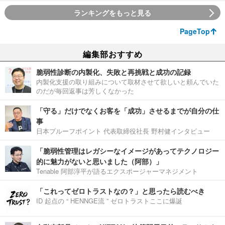
ランキングをもっと見る
PageTop
編集部おすすめ
脆弱性診断の内製化、失敗と再挑戦と成功の記録
内製化支援の取り組みについて取材させて欲しいと頼んでいた
のだが毎回返事は芳しくなかった
「守る」だけでなくお客を「成功」させるまでが自分の仕
事
日本プルーフポイント 代表取締役社長 野村健インタビュー
「脆弱性管理はレガシーなイメージがあってテクノロジー
的に魅力がないと思いました（阿部）」
Tenable 阿部淳平が語るエクスポージャーマネジメント
「これってゼロトラストなの？」と思ったら読むべき
ID 起点の “ HENNGE流 ” ゼロトラストここに爆誕