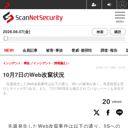
MENU
2026.08.07(金)
検索
購読
NEW!
会員記事
被害･事故
脅威･脆弱性
調査･報告
インシデント・事故
インシデント・情報漏えい
2002.10.7 Mon 12:00
10月7日のWeb改竄状況
先週発生したWeb改竄事件は以下の通り。IISへの被害が多く、再度改竄を受
けたサイトが3つある。また、7日13時現在も修正されていないページも存在す
る。
20
views
先週発生したWeb改竄事件は以下の通り。IISへの