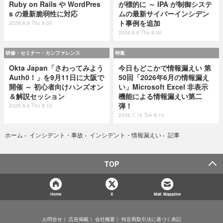
Ruby on Rails や WordPres
が標的に ～ IPA が制御システ
s の最新脆弱性に対応
ムの最新サイバーインシデン
ト事例を追加
2026.8.6 Thu 8:00
2026.8.6 Thu 8:00
研修・セミナー・カンファレンス
特集
Okta Japan「さわってみよう
今日もどこかで情報漏えい 第
Auth0！」を9月11日に大阪で
50回「2026年6月の情報漏え
開催 ～ 初心者向けハンズオン
い」Microsoft Excel 非表示
＆解説セッション
機能による情報漏えい第二
弾！
2026.8.6 Thu 8:10
2026.7.14 Tue 8:10
記事
ホーム
›
インシデント・事故
›
インシデント・情報漏えい
›
TOP
Home
X
Mail Magazine
お問合せ
広告掲載
会社概要
特定商取引法に基づく表記