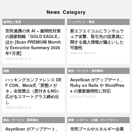
News Category
脆弱性と脅威
インシデント・事故
官民連携の米 AI × 脆弱性対策
新エフエイコムにランサムウ
の国家戦略「GOLD EAGLE」
ェア攻撃、取引先の従業員に
ほか [Scan PREMIUM Month
関する個人情報が漏えいした
ly Executive Summary 2026
可能性
年7月度]
2026.8.6 Thu 8:05
2026.8.6 Thu 8:15
国際
製品・サービス・業界動向
ハッキングカンファレンス DE
AeyeScan がアップデート、
F CON、Meta式「変態メガ
Ruby on Rails や WordPres
ネ」全面禁止（度付きもNG）
s の最新脆弱性に対応
広がるスマートグラス締め出
2026.8.6 Thu 8:00
し
2026.8.3 Mon 8:15
製品・サービス・業界動向
調査・レポート・白書・ガイドライン
AeyeScan がアップデート、
市民プールやエネルギー企業