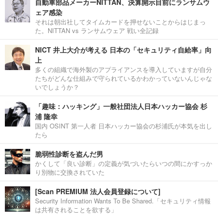
自動車部品メーカーNITTAN、決算開示目前にランサムウ
ェア感染
それは朝出社してタイムカードを押せないことからはじまっ
た。NITTAN vs ランサムウェア 戦い全記録
NICT 井上大介が考える 日本の「セキュリティ自給率」向
上
多くの組織で海外製のアプライアンスを導入していますが自分
たちがどんな仕組みで守られているかわかっていないんじゃな
いでしょうか？
「趣味：ハッキング」一般社団法人日本ハッカー協会 杉
浦 隆幸
国内 OSINT 第一人者 日本ハッカー協会の杉浦氏が本気を出し
たら
脆弱性診断を盗んだ男
かくして「良い診断」の定義が気づいたらいつの間にかすっか
り別物に交換されていた
[Scan PREMIUM 法人会員登録について]
Security Information Wants To Be Shared.「セキュリティ情報
は共有されることを欲する」