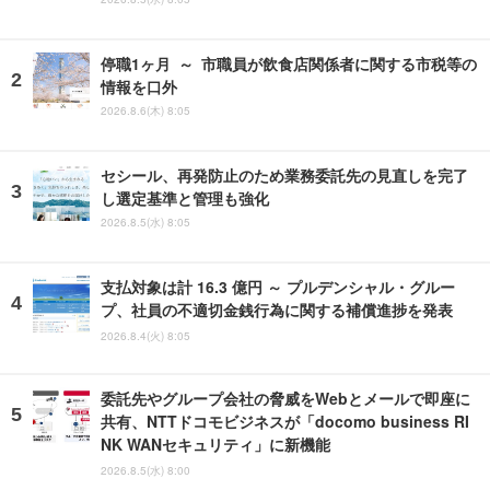
停職1ヶ月 ～ 市職員が飲食店関係者に関する市税等の
情報を口外
2026.8.6(木) 8:05
セシール、再発防止のため業務委託先の見直しを完了
し選定基準と管理も強化
2026.8.5(水) 8:05
支払対象は計 16.3 億円 ～ プルデンシャル・グルー
プ、社員の不適切金銭行為に関する補償進捗を発表
2026.8.4(火) 8:05
委託先やグループ会社の脅威をWebとメールで即座に
共有、NTTドコモビジネスが「docomo business RI
NK WANセキュリティ」に新機能
2026.8.5(水) 8:00