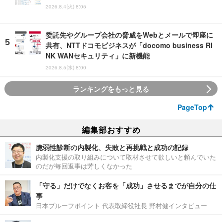
2026.8.4(火) 8:05
委託先やグループ会社の脅威をWebとメールで即座に
共有、NTTドコモビジネスが「docomo business RI
NK WANセキュリティ」に新機能
2026.8.5(水) 8:00
ランキングをもっと見る
PageTop
編集部おすすめ
脆弱性診断の内製化、失敗と再挑戦と成功の記録
内製化支援の取り組みについて取材させて欲しいと頼んでいた
のだが毎回返事は芳しくなかった
「守る」だけでなくお客を「成功」させるまでが自分の仕
事
日本プルーフポイント 代表取締役社長 野村健インタビュー