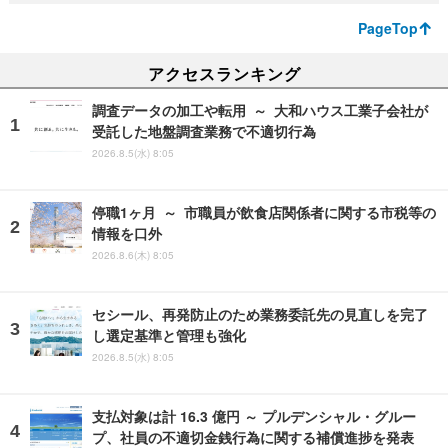
PageTop
アクセスランキング
調査データの加工や転用 ～ 大和ハウス工業子会社が
受託した地盤調査業務で不適切行為
2026.8.5(水) 8:05
停職1ヶ月 ～ 市職員が飲食店関係者に関する市税等の
情報を口外
2026.8.6(木) 8:05
セシール、再発防止のため業務委託先の見直しを完了
し選定基準と管理も強化
2026.8.5(水) 8:05
支払対象は計 16.3 億円 ～ プルデンシャル・グルー
プ、社員の不適切金銭行為に関する補償進捗を発表