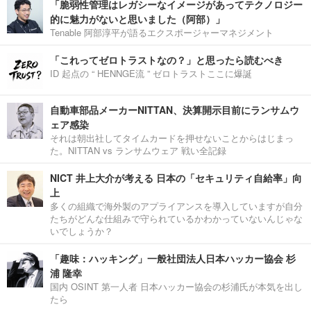
「脆弱性管理はレガシーなイメージがあってテクノロジー
的に魅力がないと思いました（阿部）」
Tenable 阿部淳平が語るエクスポージャーマネジメント
「これってゼロトラストなの？」と思ったら読むべき
ID 起点の “ HENNGE流 ” ゼロトラストここに爆誕
自動車部品メーカーNITTAN、決算開示目前にランサムウ
ェア感染
それは朝出社してタイムカードを押せないことからはじまっ
た。NITTAN vs ランサムウェア 戦い全記録
NICT 井上大介が考える 日本の「セキュリティ自給率」向
上
多くの組織で海外製のアプライアンスを導入していますが自分
たちがどんな仕組みで守られているかわかっていないんじゃな
いでしょうか？
「趣味：ハッキング」一般社団法人日本ハッカー協会 杉
浦 隆幸
国内 OSINT 第一人者 日本ハッカー協会の杉浦氏が本気を出し
たら