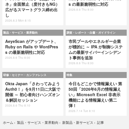
ネ」全面禁止（度付きもNG）
s の最新脆弱性に対応
広がるスマートグラス締め出
2026.8.6 Thu 8:00
し
2026.8.3 Mon 8:15
製品・サービス・業界動向
調査・レポート・白書・ガイドライン
AeyeScan がアップデート、
市民プールやエネルギー企業
Ruby on Rails や WordPres
が標的に ～ IPA が制御システ
s の最新脆弱性に対応
ムの最新サイバーインシデン
ト事例を追加
2026.8.6 Thu 8:00
2026.8.6 Thu 8:00
研修・セミナー・カンファレンス
特集
Okta Japan「さわってみよう
今日もどこかで情報漏えい 第
Auth0！」を9月11日に大阪で
50回「2026年6月の情報漏え
開催 ～ 初心者向けハンズオン
い」Microsoft Excel 非表示
＆解説セッション
機能による情報漏えい第二
弾！
2026.8.6 Thu 8:10
2026.7.14 Tue 8:10
記事
ホーム
›
製品・サービス・業界動向
›
新製品・新サービス
›