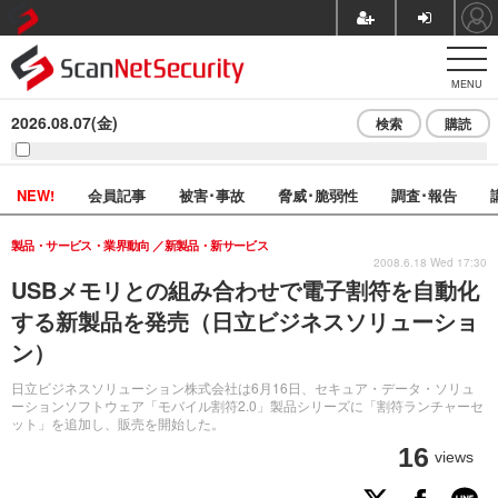
MENU
2026.08.07(金)
検索
購読
NEW!
会員記事
被害･事故
脅威･脆弱性
調査･報告
製品・サービス・業界動向
新製品・新サービス
2008.6.18 Wed 17:30
USBメモリとの組み合わせで電子割符を自動化
する新製品を発売（日立ビジネスソリューショ
ン）
日立ビジネスソリューション株式会社は6月16日、セキュア・データ・ソリュ
ーションソフトウェア「モバイル割符2.0」製品シリーズに「割符ランチャーセ
ット」を追加し、販売を開始した。
16
views