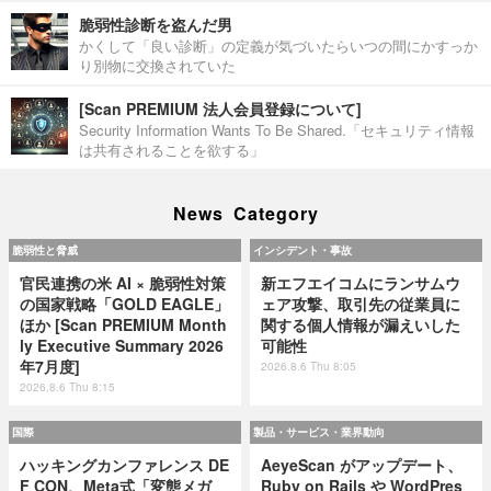
脆弱性診断を盗んだ男
かくして「良い診断」の定義が気づいたらいつの間にかすっか
り別物に交換されていた
[Scan PREMIUM 法人会員登録について]
Security Information Wants To Be Shared.「セキュリティ情報
は共有されることを欲する」
News Category
脆弱性と脅威
インシデント・事故
官民連携の米 AI × 脆弱性対策
新エフエイコムにランサムウ
の国家戦略「GOLD EAGLE」
ェア攻撃、取引先の従業員に
ほか [Scan PREMIUM Month
関する個人情報が漏えいした
ly Executive Summary 2026
可能性
年7月度]
2026.8.6 Thu 8:05
2026.8.6 Thu 8:15
国際
製品・サービス・業界動向
ハッキングカンファレンス DE
AeyeScan がアップデート、
F CON、Meta式「変態メガ
Ruby on Rails や WordPres