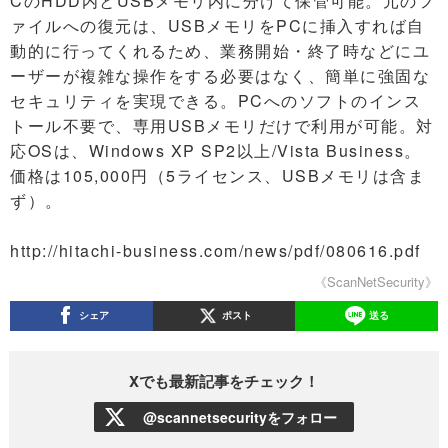
CのHDD内とUSBメモリ内に分けて保管可能。元のフ
ァイルへの復元は、USBメモリをPCに挿入すれば自
動的に行ってくれるため、業務開始・終了時などにユ
ーザーが複雑な操作をする必要はなく、簡単に強固な
セキュリティを実現できる。PCへのソフトのインス
トール不要で、専用USBメモリだけで利用が可能。対
応OSは、Windows XP SP2以上/Vista Business。
価格は105,000円（5ライセンス、USBメモリは含ま
ず）。
http://hitachi-business.com/news/pdf/080616.pdf
《ScanNetSecurity》
シェア
ポスト
送る
Xでも最新記事をチェック！
@scannetsecurityをフォロー