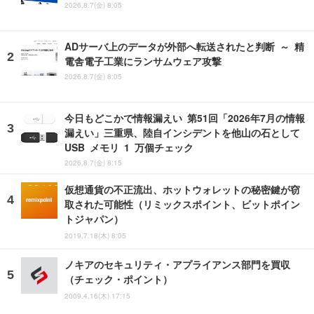
2026.8.7(金) 8:05
ADサーバ上のデータが外部へ転送されたと判断 ～ 精
電舎電子工業にランサムウェア攻撃
2026.8.7(金) 8:05
今日もどこかで情報漏えい 第51回「2026年7月の情報
漏えい」三重県、陸自インシデントを他山の石として
USB メモリ 1 万個チェック
2026.8.7(金) 8:15
仮想通貨の不正流出、ホットウォレットの秘密鍵が窃
取された可能性（リミックスポイント、ビットポイン
トジャパン）
2019.7.18(木) 8:05
ノキアのセキュリティ・アプライアンス部門を買収
（チェック・ポイント）
2009.4.16(木) 17:15