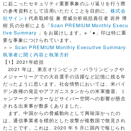
に起こったセキュリティ重要事象のふり返りを行う際
の参考資料として活用いただくことを目的に、
株式会
社サイント
代表取締役 兼 脅威分析統括責任者 岩井 博
樹 氏の分析による「
Scan PREMIUM Monthly Execu
tive Summary
」をお届けします。※「●」印は特に重
要な事象につけられています。
＞＞
Scan PREMIUM Monthly Executive Summary
執筆者に聞く内容と執筆方針
【1】2021年総括
2021 年は、東京オリンピック・パラリンピックや
メジャーリーグでの大谷選手の活躍など記憶に残る年
だったように思います。社会情勢においては、米バイ
デン政権の発足やアフガニスタンからの米軍撤退、ミ
ャンマークーデターなどサイバー空間への影響が懸念
される出来事が数多くありました。
まず、中国からの脅威動向として興味深かったの
は、通信事業者を標的とした攻撃が複数国で散見され
たことです。これは、2020 年 5 月に国内で報じられ