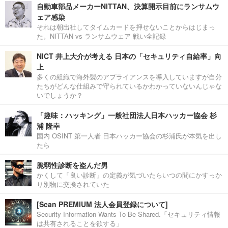
自動車部品メーカーNITTAN、決算開示目前にランサムウ
ェア感染
それは朝出社してタイムカードを押せないことからはじまっ
た。NITTAN vs ランサムウェア 戦い全記録
NICT 井上大介が考える 日本の「セキュリティ自給率」向
上
多くの組織で海外製のアプライアンスを導入していますが自分
たちがどんな仕組みで守られているかわかっていないんじゃな
いでしょうか？
「趣味：ハッキング」一般社団法人日本ハッカー協会 杉
浦 隆幸
国内 OSINT 第一人者 日本ハッカー協会の杉浦氏が本気を出し
たら
脆弱性診断を盗んだ男
かくして「良い診断」の定義が気づいたらいつの間にかすっか
り別物に交換されていた
[Scan PREMIUM 法人会員登録について]
Security Information Wants To Be Shared.「セキュリティ情報
は共有されることを欲する」