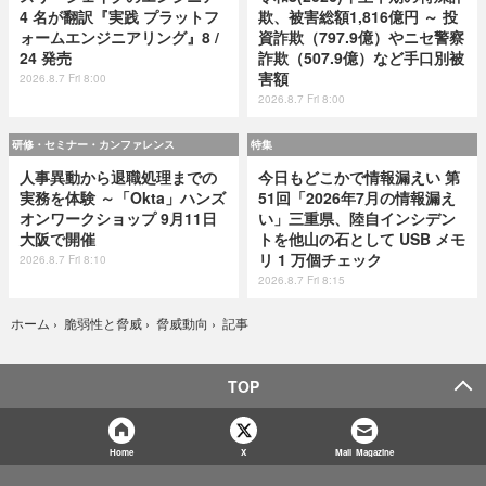
4 名が翻訳『実践 プラットフ
欺、被害総額1,816億円 ～ 投
ォームエンジニアリング』8 /
資詐欺（797.9億）やニセ警察
24 発売
詐欺（507.9億）など手口別被
害額
2026.8.7 Fri 8:00
2026.8.7 Fri 8:00
研修・セミナー・カンファレンス
特集
人事異動から退職処理までの
今日もどこかで情報漏えい 第
実務を体験 ～「Okta」ハンズ
51回「2026年7月の情報漏え
オンワークショップ 9月11日
い」三重県、陸自インシデン
大阪で開催
トを他山の石として USB メモ
リ 1 万個チェック
2026.8.7 Fri 8:10
2026.8.7 Fri 8:15
記事
ホーム
›
脆弱性と脅威
›
脅威動向
›
TOP
Home
X
Mail Magazine