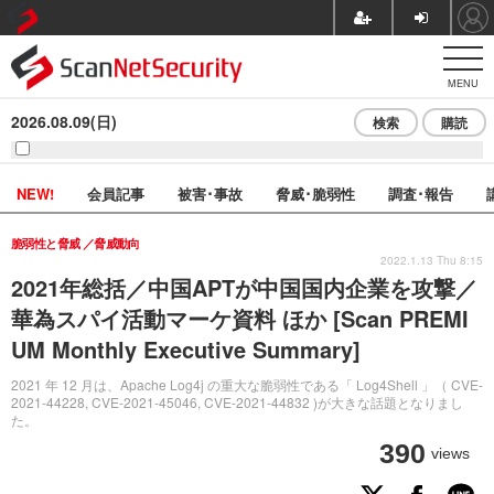
MENU
2026.08.09(日)
検索
購読
NEW!
会員記事
被害･事故
脅威･脆弱性
調査･報告
脆弱性と脅威
脅威動向
2022.1.13 Thu 8:15
2021年総括／中国APTが中国国内企業を攻撃／
華為スパイ活動マーケ資料 ほか [Scan PREMI
UM Monthly Executive Summary]
2021 年 12 月は、Apache Log4j の重大な脆弱性である「 Log4Shell 」（ CVE-
2021-44228, CVE-2021-45046, CVE-2021-44832 )が大きな話題となりまし
た。
390
views