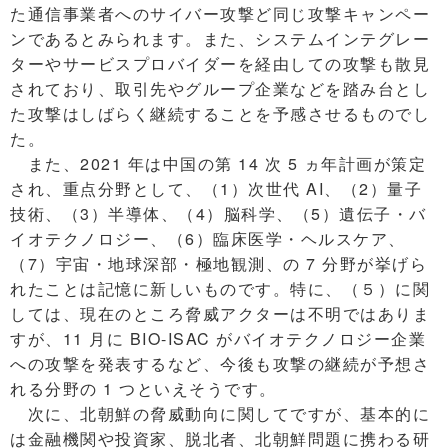
た通信事業者へのサイバー攻撃ど同じ攻撃キャンペー
ンであるとみられます。また、システムインテグレー
ターやサービスプロバイダーを経由しての攻撃も散見
されており、取引先やグループ企業などを踏み台とし
た攻撃はしばらく継続することを予感させるものでし
た。
また、2021 年は中国の第 14 次 5 ヵ年計画が策定
され、重点分野として、（1）次世代 AI、（2）量子
技術、（3）半導体、（4）脳科学、（5）遺伝子・バ
イオテクノロジー、（6）臨床医学・ヘルスケア、
（7）宇宙・地球深部・極地観測、の 7 分野が挙げら
れたことは記憶に新しいものです。特に、（５）に関
しては、現在のところ脅威アクターは不明ではありま
すが、11 月に BIO-ISAC がバイオテクノロジー企業
への攻撃を発表するなど、今後も攻撃の継続が予想さ
れる分野の 1 つといえそうです。
次に、北朝鮮の脅威動向に関してですが、基本的に
は金融機関や投資家、脱北者、北朝鮮問題に携わる研