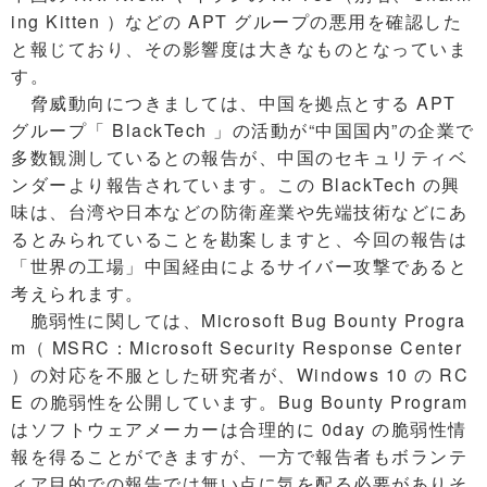
ing Kitten ）などの APT グループの悪用を確認した
と報じており、その影響度は大きなものとなっていま
す。
脅威動向につきましては、中国を拠点とする APT
グループ「 BlackTech 」の活動が“中国国内”の企業で
多数観測しているとの報告が、中国のセキュリティベ
ンダーより報告されています。この BlackTech の興
味は、台湾や日本などの防衛産業や先端技術などにあ
るとみられていることを勘案しますと、今回の報告は
「世界の工場」中国経由によるサイバー攻撃であると
考えられます。
脆弱性に関しては、Microsoft Bug Bounty Progra
m（ MSRC：Microsoft Security Response Center
）の対応を不服とした研究者が、Windows 10 の RC
E の脆弱性を公開しています。Bug Bounty Program
はソフトウェアメーカーは合理的に 0day の脆弱性情
報を得ることができますが、一方で報告者もボランテ
ィア目的での報告では無い点に気を配る必要がありそ