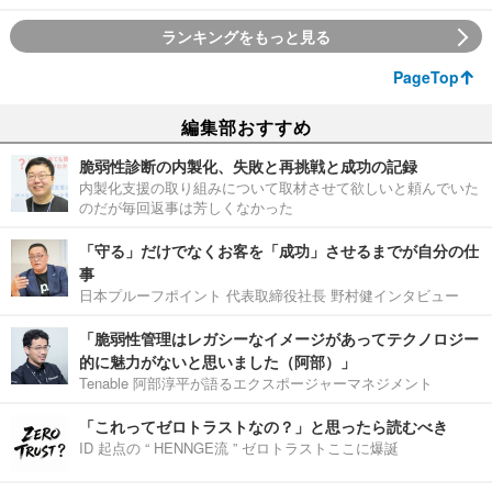
ランキングをもっと見る
PageTop
編集部おすすめ
脆弱性診断の内製化、失敗と再挑戦と成功の記録
内製化支援の取り組みについて取材させて欲しいと頼んでいた
のだが毎回返事は芳しくなかった
「守る」だけでなくお客を「成功」させるまでが自分の仕
事
日本プルーフポイント 代表取締役社長 野村健インタビュー
「脆弱性管理はレガシーなイメージがあってテクノロジー
的に魅力がないと思いました（阿部）」
Tenable 阿部淳平が語るエクスポージャーマネジメント
「これってゼロトラストなの？」と思ったら読むべき
ID 起点の “ HENNGE流 ” ゼロトラストここに爆誕