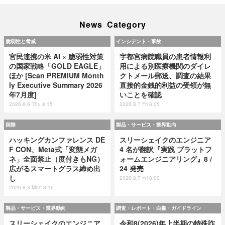
News Category
脆弱性と脅威
インシデント・事故
官民連携の米 AI × 脆弱性対策
宇都宮病院職員の患者情報利
の国家戦略「GOLD EAGLE」
用による別医療機関のダイレ
ほか [Scan PREMIUM Month
クトメール郵送、調査の結果
ly Executive Summary 2026
直接的金銭的利益の受領が無
年7月度]
いことを確認
2026.8.6 Thu 8:15
2026.8.7 Fri 8:05
国際
製品・サービス・業界動向
ハッキングカンファレンス DE
スリーシェイクのエンジニア
F CON、Meta式「変態メガ
4 名が翻訳『実践 プラットフ
ネ」全面禁止（度付きもNG）
ォームエンジニアリング』8 /
広がるスマートグラス締め出
24 発売
し
2026.8.7 Fri 8:00
2026.8.3 Mon 8:15
製品・サービス・業界動向
調査・レポート・白書・ガイドライン
スリーシェイクのエンジニア
令和8(2026)年上半期の特殊詐