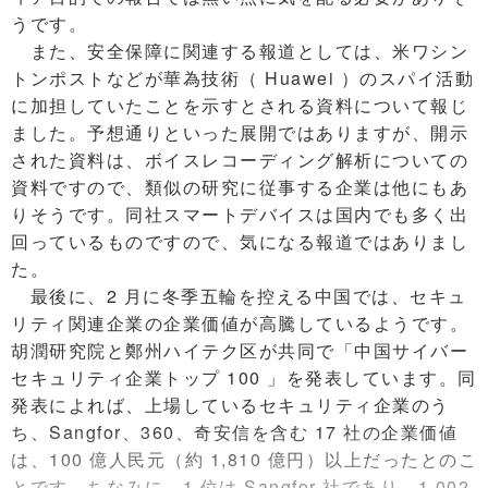
うです。
また、安全保障に関連する報道としては、米ワシン
トンポストなどが華為技術（ Huawei ）のスパイ活動
に加担していたことを示すとされる資料について報じ
ました。予想通りといった展開ではありますが、開示
された資料は、ボイスレコーディング解析についての
資料ですので、類似の研究に従事する企業は他にもあ
りそうです。同社スマートデバイスは国内でも多く出
回っているものですので、気になる報道ではありまし
た。
最後に、2 月に冬季五輪を控える中国では、セキュ
リティ関連企業の企業価値が高騰しているようです。
胡潤研究院と鄭州ハイテク区が共同で「中国サイバー
セキュリティ企業トップ 100 」を発表しています。同
発表によれば、上場しているセキュリティ企業のう
ち、Sangfor、360、奇安信を含む 17 社の企業価値
は、100 億人民元（約 1,810 億円）以上だったとのこ
とです。ちなみに、1 位は Sangfor 社であり、1,002