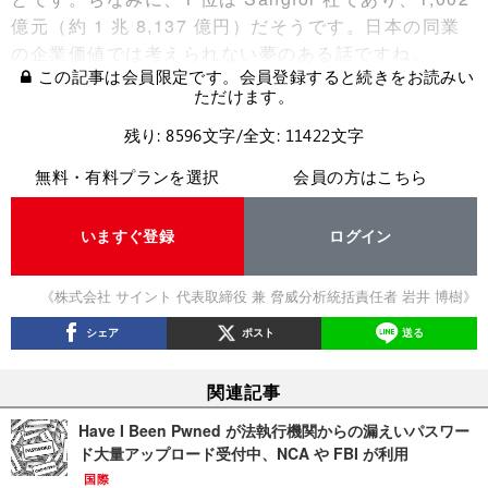
億元（約 1 兆 8,137 億円）だそうです。日本の同業
の企業価値では考えられない夢のある話ですね。
この記事は会員限定です。会員登録すると続きをお読みい
ただけます。
残り: 8596文字/全文: 11422文字
無料・有料プランを選択
会員の方はこちら
いますぐ登録
ログイン
《株式会社 サイント 代表取締役 兼 脅威分析統括責任者 岩井 博樹》
シェア
ポスト
送る
関連記事
Have I Been Pwned が法執行機関からの漏えいパスワー
ド大量アップロード受付中、NCA や FBI が利用
国際