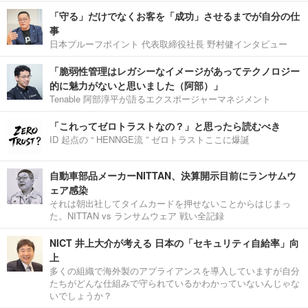
「守る」だけでなくお客を「成功」させるまでが自分の仕
事
日本プルーフポイント 代表取締役社長 野村健インタビュー
「脆弱性管理はレガシーなイメージがあってテクノロジー
的に魅力がないと思いました（阿部）」
Tenable 阿部淳平が語るエクスポージャーマネジメント
「これってゼロトラストなの？」と思ったら読むべき
ID 起点の “ HENNGE流 ” ゼロトラストここに爆誕
自動車部品メーカーNITTAN、決算開示目前にランサムウ
ェア感染
それは朝出社してタイムカードを押せないことからはじまっ
た。NITTAN vs ランサムウェア 戦い全記録
NICT 井上大介が考える 日本の「セキュリティ自給率」向
上
多くの組織で海外製のアプライアンスを導入していますが自分
たちがどんな仕組みで守られているかわかっていないんじゃな
いでしょうか？