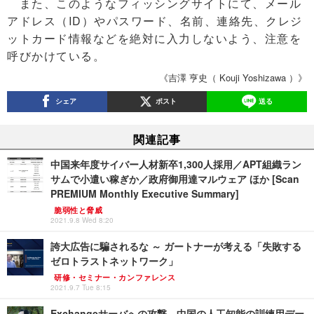
また、このようなフィッシングサイトにて、メール
アドレス（ID）やパスワード、名前、連絡先、クレジ
ットカード情報などを絶対に入力しないよう、注意を
呼びかけている。
《吉澤 亨史（ Kouji Yoshizawa ）》
シェア
ポスト
送る
関連記事
中国来年度サイバー人材新卒1,300人採用／APT組織ラン
サムで小遣い稼ぎか／政府御用達マルウェア ほか [Scan
PREMIUM Monthly Executive Summary]
脆弱性と脅威
2021.9.8 Wed 8:20
誇大広告に騙されるな ～ ガートナーが考える「失敗する
ゼロトラストネットワーク」
研修・セミナー・カンファレンス
2021.9.7 Tue 8:15
Exchangeサーバへの攻撃、中国の人工知能の訓練用デー