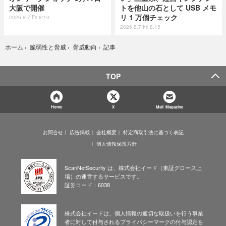
大阪で開催
トを他山の石として USB メモ
リ 1 万個チェック
2026.8.7 Fri 8:10
2026.8.7 Fri 8:15
記事
ホーム
›
脆弱性と脅威
›
脅威動向
›
TOP
Home
X
Mail Magazine
お問合せ
広告掲載
会社概要
特定商取引法に基づく表記
個人情報保護方針
ScanNetSecurity は、株式会社イード（東証グロース上
場）の運営するサービスです。
証券コード：6038
株式会社イードは、個人情報の適切な取扱いを行う事業
者に対して付与されるプライバシーマークの付与認定を