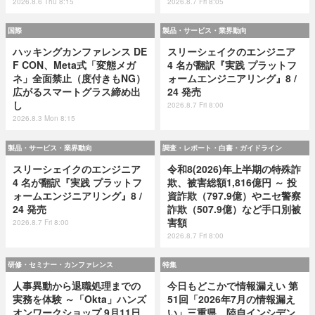
2026.8.6 Thu 8:15
2026.8.7 Fri 8:05
国際
製品・サービス・業界動向
ハッキングカンファレンス DE
スリーシェイクのエンジニア
F CON、Meta式「変態メガ
4 名が翻訳『実践 プラットフ
ネ」全面禁止（度付きもNG）
ォームエンジニアリング』8 /
広がるスマートグラス締め出
24 発売
し
2026.8.7 Fri 8:00
2026.8.3 Mon 8:15
製品・サービス・業界動向
調査・レポート・白書・ガイドライン
スリーシェイクのエンジニア
令和8(2026)年上半期の特殊詐
4 名が翻訳『実践 プラットフ
欺、被害総額1,816億円 ～ 投
ォームエンジニアリング』8 /
資詐欺（797.9億）やニセ警察
24 発売
詐欺（507.9億）など手口別被
害額
2026.8.7 Fri 8:00
2026.8.7 Fri 8:00
研修・セミナー・カンファレンス
特集
人事異動から退職処理までの
今日もどこかで情報漏えい 第
実務を体験 ～「Okta」ハンズ
51回「2026年7月の情報漏え
オンワークショップ 9月11日
い」三重県、陸自インシデン