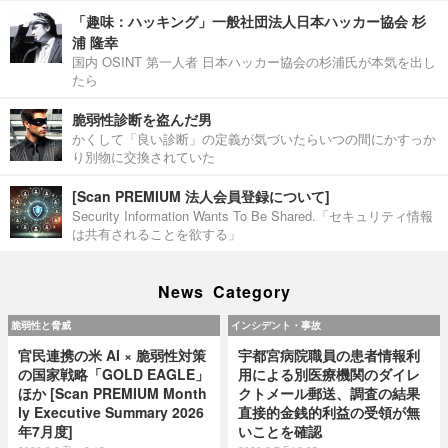
「趣味：ハッキング」一般社団法人日本ハッカー協会 杉
浦 隆幸
国内 OSINT 第一人者 日本ハッカー協会の杉浦氏が本気を出し
たら
脆弱性診断を盗んだ男
かくして「良い診断」の定義が気づいたらいつの間にかすっか
り別物に交換されていた
[Scan PREMIUM 法人会員登録について]
Security Information Wants To Be Shared.「セキュリティ情報
は共有されることを欲する」
News Category
脆弱性と脅威
インシデント・事故
官民連携の米 AI × 脆弱性対策
宇都宮病院職員の患者情報利
の国家戦略「GOLD EAGLE」
用による別医療機関のダイレ
ほか [Scan PREMIUM Month
クトメール郵送、調査の結果
ly Executive Summary 2026
直接的金銭的利益の受領が無
年7月度]
いことを確認