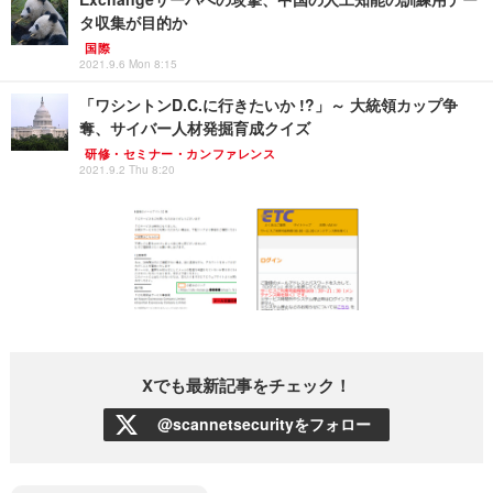
タ収集が目的か
国際
2021.9.6 Mon 8:15
「ワシントンD.C.に行きたいか !?」～ 大統領カップ争
奪、サイバー人材発掘育成クイズ
研修・セミナー・カンファレンス
2021.9.2 Thu 8:20
Xでも最新記事をチェック！
@scannetsecurityをフォロー