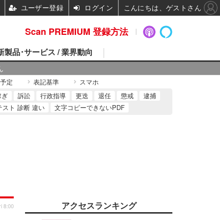
ユーザー登録
ログイン
こんにちは、ゲストさん
Scan PREMIUM 登録方法
 新製品･サービス / 業界動向
ん
予定
表記基準
スマホ
稼ぎ
訴訟
行政指導
更迭
退任
懲戒
逮捕
テスト 診断 違い
文字コピーできないPDF
アクセスランキング
i 8:00