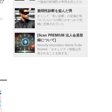
び
ー協会の杉浦氏が本気を出したら
脆弱性診断を盗んだ男
かくして「良い診断」の定義が気
ty》
づいたらいつの間にかすっかり別
物に交換されていた
[Scan PREMIUM 法人会員登
録について]
Security Information Wants To Be
Shared.「セキュリティ情報は共
有されることを欲する」