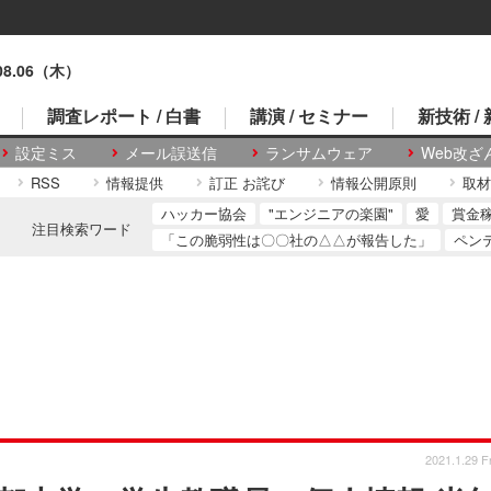
.08.06（木）
調査レポート / 白書
講演 / セミナー
新技術 /
設定ミス
メール誤送信
ランサムウェア
Web改ざ
RSS
情報提供
訂正 お詫び
情報公開原則
取材
ハッカー協会
"エンジニアの楽園"
愛
賞金
注目検索ワード
「この脆弱性は〇〇社の△△が報告した」
ペン
2021.1.29 Fr