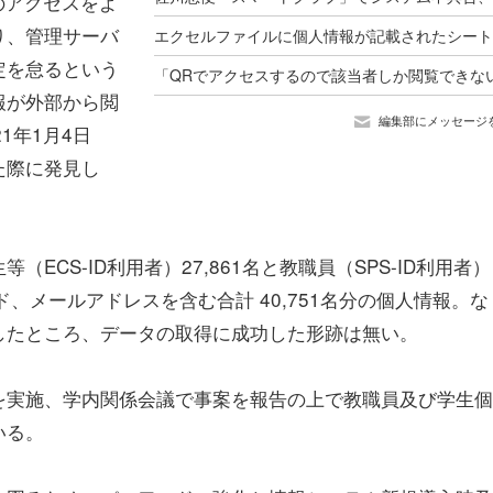
のアクセスをよ
り、管理サーバ
定を怠るという
報が外部から閲
編集部にメッセージ
1年1月4日
た際に発見し
CS-ID利用者）27,861名と教職員（SPS-ID利用者）
ード、メールアドレスを含む合計 40,751名分の個人情報。な
したところ、データの取得に成功した形跡は無い。
を実施、学内関係会議で事案を報告の上で教職員及び学生個
いる。