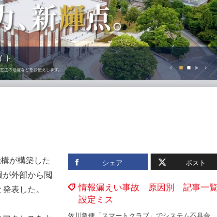
機構が構築した
シェア
ポスト
報が外部から閲
情報漏えい事故 原因別 記事一
と発表した。
設定ミス