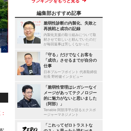
ランキングをもっと見る
編集部おすすめ記事
脆弱性診断の内製化、失敗と
再挑戦と成功の記録
内製化支援の取り組みについて取
材させて欲しいと頼んでいたのだ
が毎回返事は芳しくなかった
「守る」だけでなくお客を
「成功」させるまでが自分の
仕事
日本プルーフポイント 代表取締役
社長 野村健インタビュー
「脆弱性管理はレガシーなイ
メージがあってテクノロジー
的に魅力がないと思いました
（阿部）」
Tenable 阿部淳平が語るエクスポ
覧：
ージャーマネジメント
「これってゼロトラストな
佐川急便「スマートクラブ」でシステム不具合、配達予定通知メールの一部で本来と異なる顧客情報を表示
の？」と思ったら読むべき