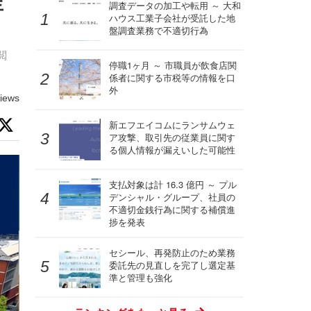
年
調査データの加工や転用 ～ 大和
ハウス工業子会社が受託した地
盤調査業務で不適切行為
閲
停職1ヶ月 ～ 市職員が飲食店関
係者に関する市税等の情報を口
外
iews
新エフエイコムにランサムウェ
ア攻撃、取引先の従業員に関す
る個人情報が漏えいした可能性
支払対象は計 16.3 億円 ～ プル
デンシャル・グループ、社員の
不適切金銭行為に関する補償進
捗を発表
セシール、再発防止のため業務
委託先の見直しを完了し選定基
準と管理も強化