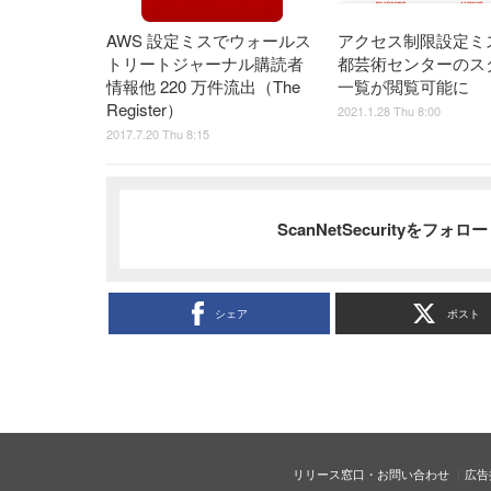
AWS 設定ミスでウォールス
アクセス制限設定ミ
トリートジャーナル購読者
都芸術センターのス
情報他 220 万件流出（The
一覧が閲覧可能に
Register）
2021.1.28 Thu 8:00
2017.7.20 Thu 8:15
ScanNetSecurityをフォ
シェア
ポスト
リリース窓口・お問い合わせ
広告