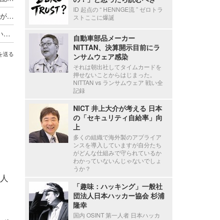
ID 起点の “ HENNGE流 ” ゼロトラ
エクセルファイルに個人情報が記載されたシートがあることに気づかず公開
ストここに爆誕
「QRでアクセスするので該当者しか閲覧できない」と思い込み ～ マラソンのボランティアの個人情報閲覧可能に
自動車部品メーカー
NITTAN、決算開示目前にラ
を送る
ンサムウェア感染
それは朝出社してタイムカードを
押せないことからはじまった。
NITTAN vs ランサムウェア 戦い全
記録
NICT 井上大介が考える 日本
の「セキュリティ自給率」向
上
多くの組織で海外製のアプライア
ンスを導入していますが自分たち
がどんな仕組みで守られているか
わかっていないんじゃないでしょ
うか？
人
「趣味：ハッキング」一般社
団法人日本ハッカー協会 杉浦
隆幸
国内 OSINT 第一人者 日本ハッカ