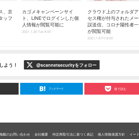
ス、京
カゴメキャンペーンサイ
クラウド上のフォルダア
タッフ
ト、LINEでログインした個
セス権が付与されたメー
人情報が閲覧可能に
誤送信、コロナ陽性者一
が閲覧可能
2021.1.26 Tue 8:00
2021.1.8 Fri 8:00
ローしよう！
@scannetsecurityをフォロー
ブックマーク
後で読む
掲載のお問い合わせ
会社概要
特定商取引法に基づく表記
個人情報保護方針
イー