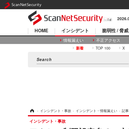
ScanNetSecurity
2026
HOME
インシデント
脆弱性 / 脅威
情報漏えい
不正アクセス
新着
TOP 100
X
ホーム
›
インシデント・事故
›
インシデント・情報漏えい
›
記事
インシデント・事故