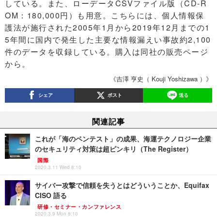
している。また、ローデータCSVファイル版（CD-R
OM：180,000円）も用意。こちらには、個人情報保
護法が施行された2005年1月から2019年12月までの1
5年間に国内で発生した主要な情報漏えい事故約2,100
件のデータを収録している。購入は同社の販売ページ
から。
《吉澤 亨史（ Kouji Yoshizawa ）》
シェア
ポスト
送る
関連記事
これが「海のペンテスト」の成果、海運テクノロジー企業
のセキュリティ対策は超ピンキリ（The Register）
国際
2020.3.11 Wed 8:10
サイバー攻撃で信頼を失うとはどういうことか、Equifax
CISO 語る
研修・セミナー・カンファレンス
2020.3.9 Mon 8:10