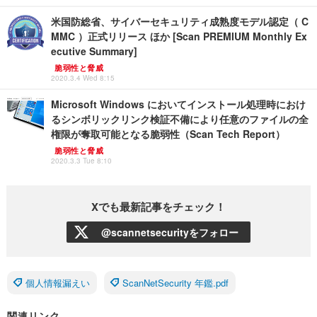
米国防総省、サイバーセキュリティ成熟度モデル認定（ C
MMC ）正式リリース ほか [Scan PREMIUM Monthly Ex
ecutive Summary]
脆弱性と脅威
2020.3.4 Wed 8:15
Microsoft Windows においてインストール処理時におけ
るシンボリックリンク検証不備により任意のファイルの全
権限が奪取可能となる脆弱性（Scan Tech Report）
脆弱性と脅威
2020.3.3 Tue 8:10
Xでも最新記事をチェック！
@scannetsecurityをフォロー
個人情報漏えい
ScanNetSecurity 年鑑.pdf
関連リンク