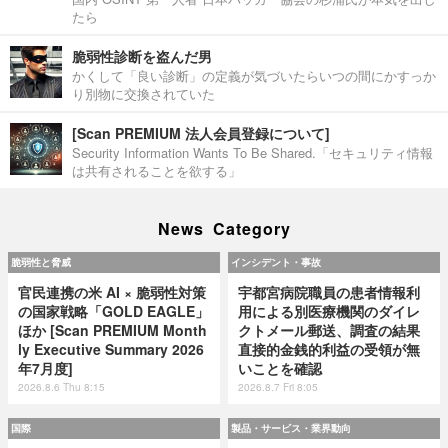
たら
脆弱性診断を盗んだ男
かくして「良い診断」の定義が気づいたらいつの間にかすっか
り別物に交換されていた
[Scan PREMIUM 法人会員登録について]
Security Information Wants To Be Shared.「セキュリティ情報
は共有されることを欲する」
News Category
脆弱性と脅威
インシデント・事故
官民連携の米 AI × 脆弱性対策
宇都宮病院職員の患者情報利
の国家戦略「GOLD EAGLE」
用による別医療機関のダイレ
ほか [Scan PREMIUM Month
クトメール郵送、調査の結果
ly Executive Summary 2026
直接的金銭的利益の受領が無
年7月度]
いことを確認
2026.8.6 Thu 8:15
2026.8.7 Fri 8:05
国際
製品・サービス・業界動向