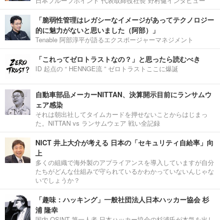
日本プルーフポイント 代表取締役社長 野村健インタビュー
「脆弱性管理はレガシーなイメージがあってテクノロジー
的に魅力がないと思いました（阿部）」
Tenable 阿部淳平が語るエクスポージャーマネジメント
「これってゼロトラストなの？」と思ったら読むべき
ID 起点の “ HENNGE流 ” ゼロトラストここに爆誕
自動車部品メーカーNITTAN、決算開示目前にランサムウ
ェア感染
それは朝出社してタイムカードを押せないことからはじまっ
た。NITTAN vs ランサムウェア 戦い全記録
NICT 井上大介が考える 日本の「セキュリティ自給率」向
上
多くの組織で海外製のアプライアンスを導入していますが自分
たちがどんな仕組みで守られているかわかっていないんじゃな
いでしょうか？
「趣味：ハッキング」一般社団法人日本ハッカー協会 杉
浦 隆幸
国内 OSINT 第一人者 日本ハッカー協会の杉浦氏が本気を出し