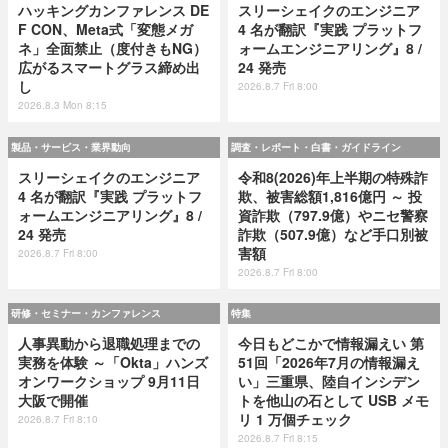
ハッキングカンファレンス DE
スリーシェイクのエンジニア
F CON、Meta式「変態メガ
4 名が翻訳『実践 プラットフ
ネ」全面禁止（度付きもNG）
ォームエンジニアリング』8 /
広がるスマートグラス締め出
24 発売
し
2026.8.7 Fri 8:00
2026.8.3 Mon 8:15
製品・サービス・業界動向
調査・レポート・白書・ガイドライン
スリーシェイクのエンジニア
令和8(2026)年上半期の特殊詐
4 名が翻訳『実践 プラットフ
欺、被害総額1,816億円 ～ 投
ォームエンジニアリング』8 /
資詐欺（797.9億）やニセ警察
24 発売
詐欺（507.9億）など手口別被
害額
2026.8.7 Fri 8:00
2026.8.7 Fri 8:00
研修・セミナー・カンファレンス
特集
人事異動から退職処理までの
今日もどこかで情報漏えい 第
実務を体験 ～「Okta」ハンズ
51回「2026年7月の情報漏え
オンワークショップ 9月11日
い」三重県、陸自インシデン
大阪で開催
トを他山の石として USB メモ
リ 1 万個チェック
2026.8.7 Fri 8:10
2026.8.7 Fri 8:15