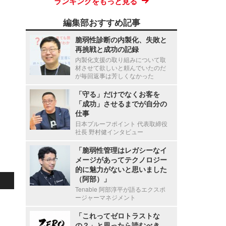
ランキングをもっと見る
編集部おすすめ記事
脆弱性診断の内製化、失敗と
再挑戦と成功の記録
内製化支援の取り組みについて取
材させて欲しいと頼んでいたのだ
が毎回返事は芳しくなかった
「守る」だけでなくお客を
「成功」させるまでが自分の
仕事
日本プルーフポイント 代表取締役
社長 野村健インタビュー
「脆弱性管理はレガシーなイ
メージがあってテクノロジー
的に魅力がないと思いました
（阿部）」
Tenable 阿部淳平が語るエクスポ
ージャーマネジメント
「これってゼロトラストな
の？」と思ったら読むべき