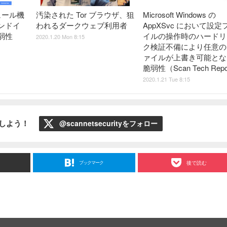
ジュール機
汚染された Tor ブラウザ、狙
Microsoft Windows の
マンドイ
われるダークウェブ利用者
AppXSvc において設定
弱性
イルの操作時のハードリ
2020.1.20 Mon 8:15
）
ク検証不備により任意の
ァイルが上書き可能とな
脆弱性（Scan Tech Repo
2020.1.21 Tue 8:15
ローしよう！
@scannetsecurityをフォロー
ブックマーク
後で読む