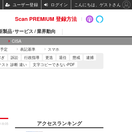
ユーザー登録
ログイン
こんにちは、ゲストさん
Scan PREMIUM 登録方法
 新製品･サービス / 業界動向
CISA
予定
表記基準
スマホ
稼ぎ
訴訟
行政指導
更迭
退任
懲戒
逮捕
テスト 診断 違い
文字コピーできないPDF
アクセスランキング
i 8:05