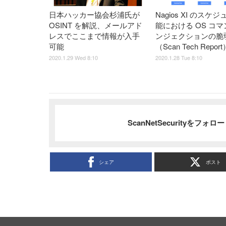
日本ハッカー協会杉浦氏が
Nagios XI のスケ
OSINT を解説、メールアド
能における OS コ
レスでここまで情報が入手
ンジェクションの脆
可能
（Scan Tech Report
2020.1.29 Wed 8:10
2020.1.28 Tue 8:10
ScanNetSecurityをフォ
シェア
ポスト