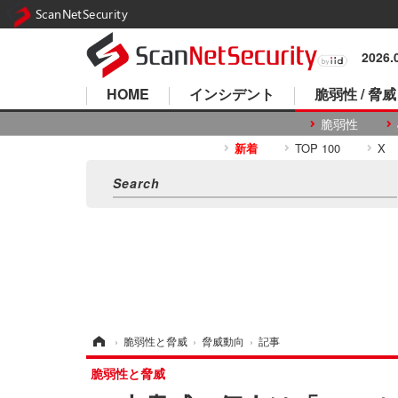
ScanNetSecurity
2026
HOME
インシデント
脆弱性 / 脅威
脆弱性
新着
TOP 100
X
ホーム
›
脆弱性と脅威
›
脅威動向
›
記事
脆弱性と脅威