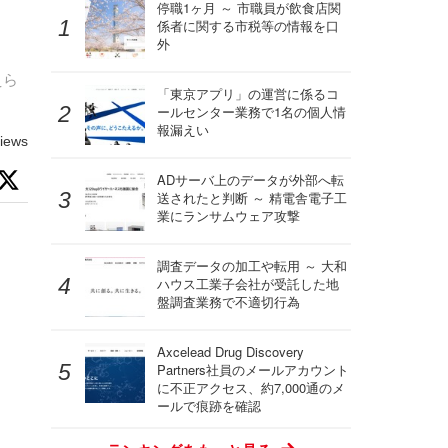
停職1ヶ月 ～ 市職員が飲食店関
係者に関する市税等の情報を口
外
えら
「東京アプリ」の運営に係るコ
ールセンター業務で1名の個人情
報漏えい
iews
ADサーバ上のデータが外部へ転
送されたと判断 ～ 精電舎電子工
業にランサムウェア攻撃
調査データの加工や転用 ～ 大和
ハウス工業子会社が受託した地
盤調査業務で不適切行為
Axcelead Drug Discovery
Partners社員のメールアカウント
に不正アクセス、約7,000通のメ
ールで痕跡を確認