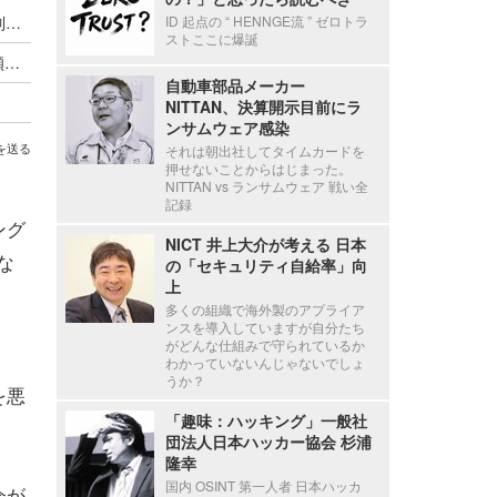
市民プールやエネルギー企業が標的に ～ IPA が制御システムの最新サイバーインシデント事例を追加
ID 起点の “ HENNGE流 ” ゼロトラ
ストここに爆誕
「偽警告」相談が再び急増 容疑者検挙後も増加傾向が続く ～ 2026年第2四半期 IPA 情報セキュリティ安心相談窓口の相談状況
自動車部品メーカー
NITTAN、決算開示目前にラ
ンサムウェア感染
を送る
それは朝出社してタイムカードを
押せないことからはじまった。
NITTAN vs ランサムウェア 戦い全
記録
ング
NICT 井上大介が考える 日本
な
の「セキュリティ自給率」向
上
多くの組織で海外製のアプライア
ンスを導入していますが自分たち
がどんな仕組みで守られているか
わかっていないんじゃないでしょ
うか？
を悪
「趣味：ハッキング」一般社
団法人日本ハッカー協会 杉浦
隆幸
国内 OSINT 第一人者 日本ハッカ
会が