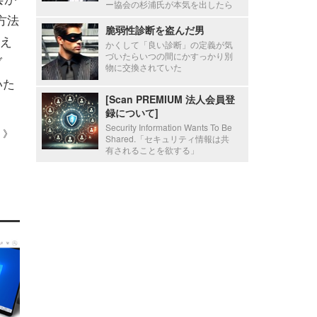
ー協会の杉浦氏が本気を出したら
方法
脆弱性診断を盗んだ男
え
かくして「良い診断」の定義が気
づいたらいつの間にかすっかり別
ブ
物に交換されていた
いた
[Scan PREMIUM 法人会員登
録について]
Security Information Wants To Be
 ）》
Shared.「セキュリティ情報は共
有されることを欲する」