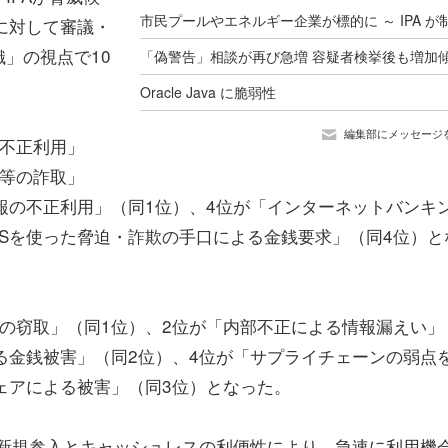
に対して審議・
」の視点で10
Oracle Java に脆弱性
編集部にメッセージ
の不正利用」
報等の詐取」
報の不正利用」（同1位）、4位が「インターネットバンキ
NSを使った脅迫・詐欺の手口による金銭要求」（同4位）と
の窃取」（同1位）、2位が「内部不正による情報漏えい」
る金銭被害」（同2位）、4位が「サプライチェーンの弱点
ェアによる被害」（同3位）となった。
ぐ新規参入とキャッシュレスの利便性により、急速に利用機