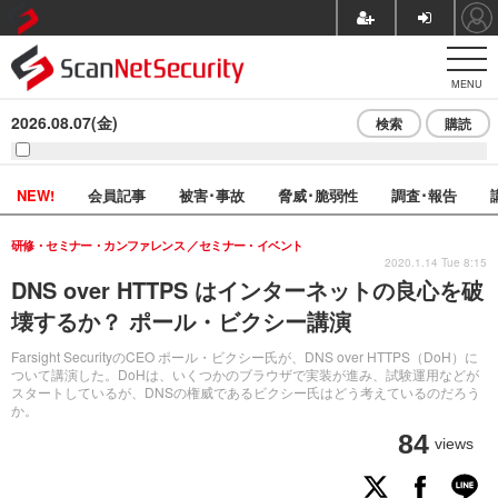
MENU
2026.08.07(金)
検索
購読
NEW!
会員記事
被害･事故
脅威･脆弱性
調査･報告
研修・セミナー・カンファレンス
セミナー・イベント
2020.1.14 Tue 8:15
DNS over HTTPS はインターネットの良心を破
壊するか？ ポール・ビクシー講演
Farsight SecurityのCEO ポール・ビクシー氏が、DNS over HTTPS（DoH）に
ついて講演した。DoHは、いくつかのブラウザで実装が進み、試験運用などが
スタートしているが、DNSの権威であるビクシー氏はどう考えているのだろう
か。
84
views