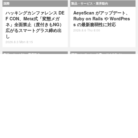
国際
製品・サービス・業界動向
ハッキングカンファレンス DE
AeyeScan がアップデート、
F CON、Meta式「変態メガ
Ruby on Rails や WordPres
ネ」全面禁止（度付きもNG）
s の最新脆弱性に対応
広がるスマートグラス締め出
2026.8.6 Thu 8:00
し
2026.8.3 Mon 8:15
製品・サービス・業界動向
調査・レポート・白書・ガイドライン
AeyeScan がアップデート、
市民プールやエネルギー企業
Ruby on Rails や WordPres
が標的に ～ IPA が制御システ
s の最新脆弱性に対応
ムの最新サイバーインシデン
ト事例を追加
2026.8.6 Thu 8:00
2026.8.6 Thu 8:00
研修・セミナー・カンファレンス
特集
Okta Japan「さわってみよう
今日もどこかで情報漏えい 第
Auth0！」を9月11日に大阪で
50回「2026年6月の情報漏え
開催 ～ 初心者向けハンズオン
い」Microsoft Excel 非表示
＆解説セッション
機能による情報漏えい第二
弾！
2026.8.6 Thu 8:10