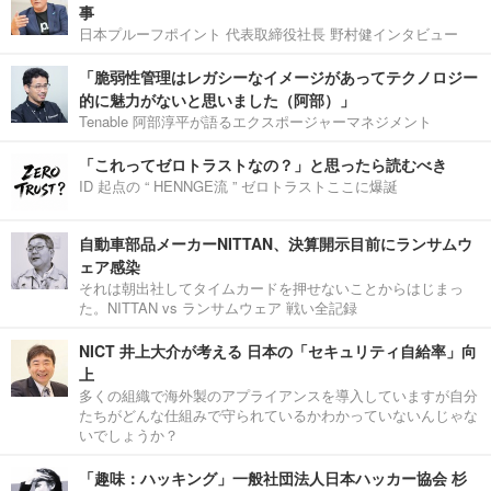
事
日本プルーフポイント 代表取締役社長 野村健インタビュー
「脆弱性管理はレガシーなイメージがあってテクノロジー
的に魅力がないと思いました（阿部）」
Tenable 阿部淳平が語るエクスポージャーマネジメント
「これってゼロトラストなの？」と思ったら読むべき
ID 起点の “ HENNGE流 ” ゼロトラストここに爆誕
自動車部品メーカーNITTAN、決算開示目前にランサムウ
ェア感染
それは朝出社してタイムカードを押せないことからはじまっ
た。NITTAN vs ランサムウェア 戦い全記録
NICT 井上大介が考える 日本の「セキュリティ自給率」向
上
多くの組織で海外製のアプライアンスを導入していますが自分
たちがどんな仕組みで守られているかわかっていないんじゃな
いでしょうか？
「趣味：ハッキング」一般社団法人日本ハッカー協会 杉