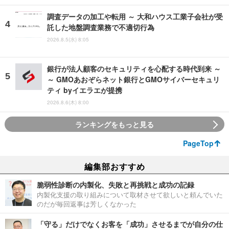
調査データの加工や転用 ～ 大和ハウス工業子会社が受
託した地盤調査業務で不適切行為
2026.8.5(水) 8:05
銀行が法人顧客のセキュリティを心配する時代到来 ～
～ GMOあおぞらネット銀行とGMOサイバーセキュリ
ティ byイエラエが提携
2026.8.6(木) 8:00
ランキングをもっと見る
PageTop
編集部おすすめ
脆弱性診断の内製化、失敗と再挑戦と成功の記録
内製化支援の取り組みについて取材させて欲しいと頼んでいた
のだが毎回返事は芳しくなかった
「守る」だけでなくお客を「成功」させるまでが自分の仕