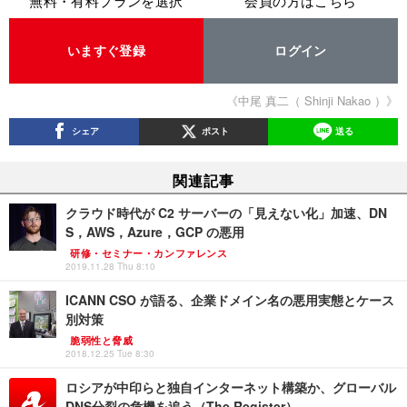
無料・有料プランを選択
会員の方はこちら
いますぐ登録
ログイン
《中尾 真二（ Shinji Nakao ）》
シェア
ポスト
送る
関連記事
クラウド時代が C2 サーバーの「見えない化」加速、DN
S，AWS，Azure，GCP の悪用
研修・セミナー・カンファレンス
2019.11.28 Thu 8:10
ICANN CSO が語る、企業ドメイン名の悪用実態とケース
別対策
脆弱性と脅威
2018.12.25 Tue 8:30
ロシアが中印らと独自インターネット構築か、グローバル
DNS分裂の危機を追う（The Register）