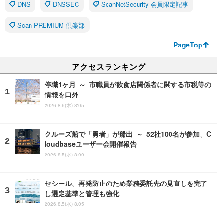
DNS
DNSSEC
ScanNetSecurity 会員限定記事
Scan PREMIUM 倶楽部
PageTop
アクセスランキング
停職1ヶ月 ～ 市職員が飲食店関係者に関する市税等の
情報を口外
2026.8.6(木) 8:05
クルーズ船で「勇者」が船出 ～ 52社100名が参加、C
loudbaseユーザー会開催報告
2026.8.5(水) 8:00
セシール、再発防止のため業務委託先の見直しを完了
し選定基準と管理も強化
2026.8.5(水) 8:05