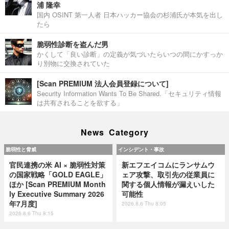
浦 隆幸
国内 OSINT 第一人者 日本ハッカー協会の杉浦氏が本気を出し
たら
脆弱性診断を盗んだ男
かくして「良い診断」の定義が気づいたらいつの間にかすっか
り別物に交換されていた
[Scan PREMIUM 法人会員登録について]
Security Information Wants To Be Shared.「セキュリティ情報
は共有されることを欲する」
News Category
脆弱性と脅威
インシデント・事故
官民連携の米 AI × 脆弱性対策
新エフエイコムにランサムウ
の国家戦略「GOLD EAGLE」
ェア攻撃、取引先の従業員に
ほか [Scan PREMIUM Month
関する個人情報が漏えいした
ly Executive Summary 2026
可能性
年7月度]
2026.8.6 Thu 8:05
2026.8.6 Thu 8:15