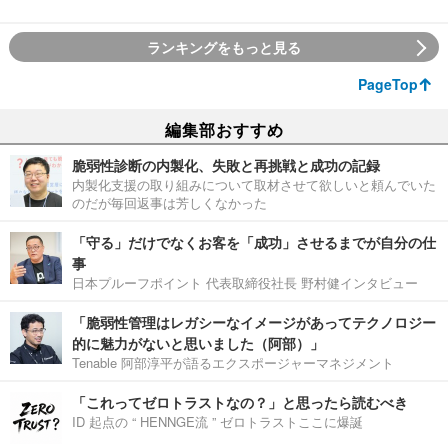
ランキングをもっと見る
PageTop
編集部おすすめ
脆弱性診断の内製化、失敗と再挑戦と成功の記録
内製化支援の取り組みについて取材させて欲しいと頼んでいた
のだが毎回返事は芳しくなかった
「守る」だけでなくお客を「成功」させるまでが自分の仕
事
日本プルーフポイント 代表取締役社長 野村健インタビュー
「脆弱性管理はレガシーなイメージがあってテクノロジー
的に魅力がないと思いました（阿部）」
Tenable 阿部淳平が語るエクスポージャーマネジメント
「これってゼロトラストなの？」と思ったら読むべき
ID 起点の “ HENNGE流 ” ゼロトラストここに爆誕