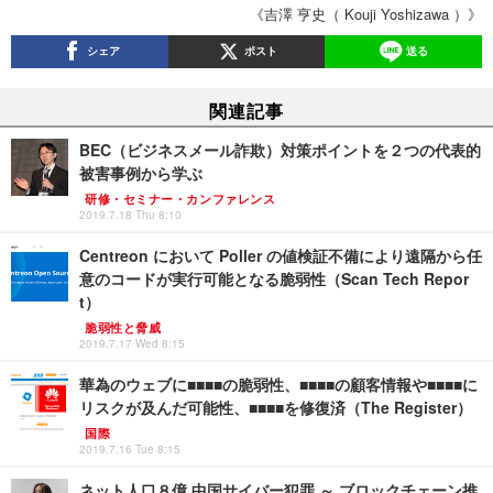
《吉澤 亨史（ Kouji Yoshizawa ）》
シェア
ポスト
送る
関連記事
BEC（ビジネスメール詐欺）対策ポイントを２つの代表的
被害事例から学ぶ
研修・セミナー・カンファレンス
2019.7.18 Thu 8:10
Centreon において Poller の値検証不備により遠隔から任
意のコードが実行可能となる脆弱性（Scan Tech Repor
t）
脆弱性と脅威
2019.7.17 Wed 8:15
華為のウェブに■■■■の脆弱性、■■■■の顧客情報や■■■■に
リスクが及んだ可能性、■■■■を修復済（The Register）
国際
2019.7.16 Tue 8:15
ネット人口８億 中国サイバー犯罪 ～ ブロックチェーン推