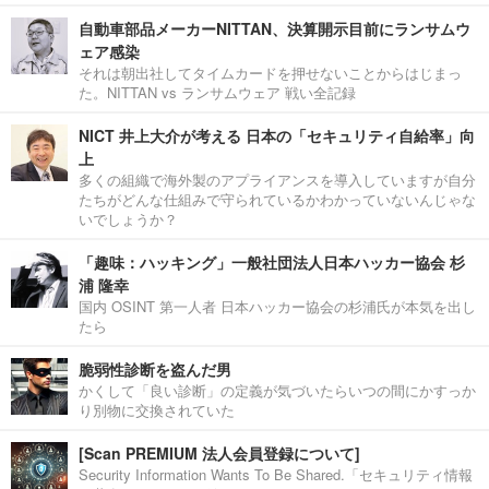
自動車部品メーカーNITTAN、決算開示目前にランサムウ
ェア感染
それは朝出社してタイムカードを押せないことからはじまっ
た。NITTAN vs ランサムウェア 戦い全記録
NICT 井上大介が考える 日本の「セキュリティ自給率」向
上
多くの組織で海外製のアプライアンスを導入していますが自分
たちがどんな仕組みで守られているかわかっていないんじゃな
いでしょうか？
「趣味：ハッキング」一般社団法人日本ハッカー協会 杉
浦 隆幸
国内 OSINT 第一人者 日本ハッカー協会の杉浦氏が本気を出し
たら
脆弱性診断を盗んだ男
かくして「良い診断」の定義が気づいたらいつの間にかすっか
り別物に交換されていた
[Scan PREMIUM 法人会員登録について]
Security Information Wants To Be Shared.「セキュリティ情報