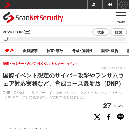
MENU
2026.08.08(土)
検索
購読
NEW!
会員記事
被害･事故
脅威･脆弱性
調査･報告
研修・セミナー・カンファレンス
セミナー・イベント
2019.7.19 Fri 8:00
国際イベント想定のサイバー攻撃やランサムウ
ェア対応実務など、育成コース最新版（DNP）
DNPとCKAは、「サイバー・インシデントレスポンス・マネジメントコース
（CIRMコース）実践演習III」を実施すると発表した。
27
views