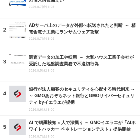
2026.8.7(金) 8:05
ADサーバ上のデータが外部へ転送されたと判断 ～ 精
電舎電子工業にランサムウェア攻撃
2026.8.7(金) 8:05
調査データの加工や転用 ～ 大和ハウス工業子会社が
受託した地盤調査業務で不適切行為
2026.8.5(水) 8:05
銀行が法人顧客のセキュリティを心配する時代到来 ～
～ GMOあおぞらネット銀行とGMOサイバーセキュリ
ティ byイエラエが提携
2026.8.6(木) 8:00
AI で網羅検知 × 人で深掘り ～ GMOイエラエが「AIホ
ワイトハッカー ペネトレーションテスト」提供開始
2026.8.7(金) 8:00