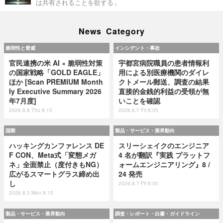
は共有されることを欲する」
News Category
脆弱性と脅威
インシデント・事故
官民連携の米 AI × 脆弱性対策
宇都宮病院職員の患者情報利
の国家戦略「GOLD EAGLE」
用による別医療機関のダイレ
ほか [Scan PREMIUM Month
クトメール郵送、調査の結果
ly Executive Summary 2026
直接的金銭的利益の受領が無
年7月度]
いことを確認
2026.8.6 Thu 8:15
2026.8.7 Fri 8:05
国際
製品・サービス・業界動向
ハッキングカンファレンス DE
スリーシェイクのエンジニア
F CON、Meta式「変態メガ
4 名が翻訳『実践 プラットフ
ネ」全面禁止（度付きもNG）
ォームエンジニアリング』8 /
広がるスマートグラス締め出
24 発売
し
2026.8.7 Fri 8:00
2026.8.3 Mon 8:15
製品・サービス・業界動向
調査・レポート・白書・ガイドライン