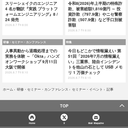
スリーシェイクのエンジニア
令和8(2026)年上半期の特殊詐
4 名が翻訳『実践 プラットフ
欺、被害総額1,816億円 ～ 投
ォームエンジニアリング』8 /
資詐欺（797.9億）やニセ警察
24 発売
詐欺（507.9億）など手口別被
害額
2026.8.7 Fri 8:00
2026.8.7 Fri 8:00
研修・セミナー・カンファレンス
特集
人事異動から退職処理までの
今日もどこかで情報漏えい 第
実務を体験 ～「Okta」ハンズ
51回「2026年7月の情報漏え
オンワークショップ 9月11日
い」三重県、陸自インシデン
大阪で開催
トを他山の石として USB メモ
リ 1 万個チェック
2026.8.7 Fri 8:10
2026.8.7 Fri 8:15
記事
ホーム
›
研修・セミナー・カンファレンス
›
セミナー・イベント
›
TOP
Home
X
Mail Magazine