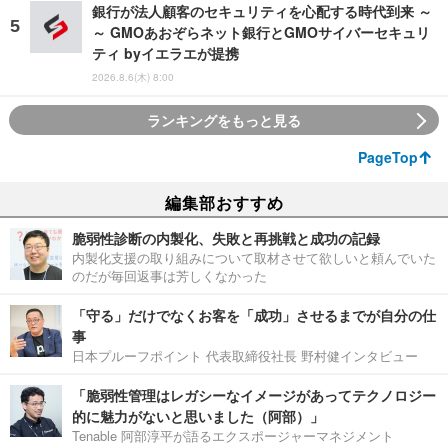
銀行が法人顧客のセキュリティを心配する時代到来 ～
～ GMOあおぞらネット銀行とGMOサイバーセキュリ
ティ byイエラエが提携
2026.8.6(木) 8:00
ランキングをもっと見る
PageTop
編集部おすすめ
脆弱性診断の内製化、失敗と再挑戦と成功の記録
内製化支援の取り組みについて取材させて欲しいと頼んでいた
のだが毎回返事は芳しくなかった
「守る」だけでなくお客を「成功」させるまでが自分の仕
事
日本プルーフポイント 代表取締役社長 野村健インタビュー
「脆弱性管理はレガシーなイメージがあってテクノロジー
的に魅力がないと思いました（阿部）」
Tenable 阿部淳平が語るエクスポージャーマネジメント