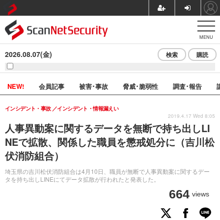
MENU
2026.08.07(金)
検索
購読
NEW!
会員記事
被害･事故
脅威･脆弱性
調査･報告
インシデント・事故
インシデント・情報漏えい
2019.4.17 Wed 8:05
人事異動案に関するデータを無断で持ち出しLI
NEで拡散、関係した職員を懲戒処分に（吉川松
伏消防組合）
埼玉県の吉川松伏消防組合は4月10日、職員が無断で人事異動案に関するデー
タを持ち出しLINEにてデータ拡散が行われたと発表した。
664
views