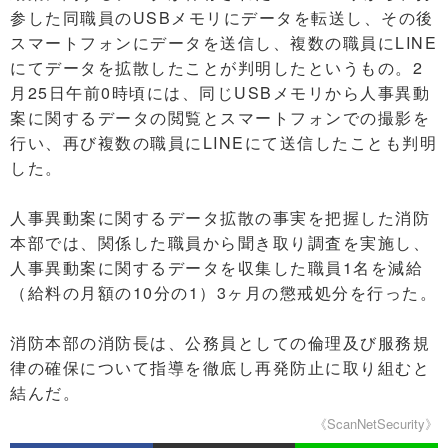
参した同職員のUSBメモリにデータを転送し、その後
スマートフォンにデータを送信し、複数の職員にLINE
にてデータを拡散したことが判明したというもの。2
月25日午前0時頃には、同じUSBメモリから人事異動
案に関するデータの閲覧とスマートフォンでの撮影を
行い、再び複数の職員にLINEにて送信したことも判明
した。
人事異動案に関するデータ拡散の事実を把握した消防
本部では、関係した職員から聞き取り調査を実施し、
人事異動案に関するデータを収集した職員1名を減給
（給料の月額の10分の1）3ヶ月の懲戒処分を行った。
消防本部の消防長は、公務員としての倫理及び服務規
律の確保について指導を徹底し再発防止に取り組むと
結んだ。
《ScanNetSecurity》