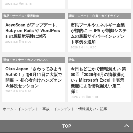
2026.8.3 Mon 8:15
製品・サービス・業界動向
調査・レポート・白書・ガイドライン
AeyeScan がアップデート、
市民プールやエネルギー企業
Ruby on Rails や WordPres
が標的に ～ IPA が制御システ
s の最新脆弱性に対応
ムの最新サイバーインシデン
ト事例を追加
2026.8.6 Thu 8:00
2026.8.6 Thu 8:00
研修・セミナー・カンファレンス
特集
Okta Japan「さわってみよう
今日もどこかで情報漏えい 第
Auth0！」を9月11日に大阪で
50回「2026年6月の情報漏え
開催 ～ 初心者向けハンズオン
い」Microsoft Excel 非表示
＆解説セッション
機能による情報漏えい第二
弾！
2026.8.6 Thu 8:10
2026.7.14 Tue 8:10
記事
ホーム
›
インシデント・事故
›
インシデント・情報漏えい
›
TOP