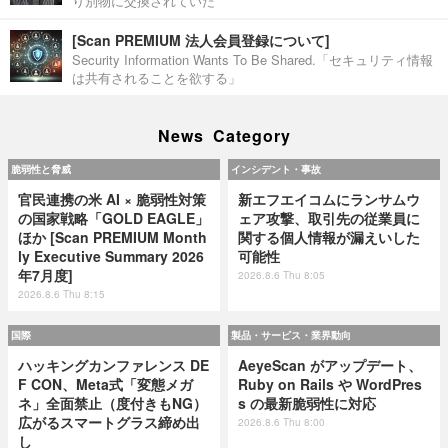
り別物に交換されていた
[Scan PREMIUM 法人会員登録について]
Security Information Wants To Be Shared.「セキュリティ情報
は共有されることを欲する」
News Category
脆弱性と脅威
インシデント・事故
官民連携の米 AI × 脆弱性対策
新エフエイコムにランサムウ
の国家戦略「GOLD EAGLE」
ェア攻撃、取引先の従業員に
ほか [Scan PREMIUM Month
関する個人情報が漏えいした
ly Executive Summary 2026
可能性
年7月度]
2026.8.6 Thu 8:05
2026.8.6 Thu 8:15
国際
製品・サービス・業界動向
ハッキングカンファレンス DE
AeyeScan がアップデート、
F CON、Meta式「変態メガ
Ruby on Rails や WordPres
ネ」全面禁止（度付きもNG）
s の最新脆弱性に対応
広がるスマートグラス締め出
2026.8.6 Thu 8:00
し