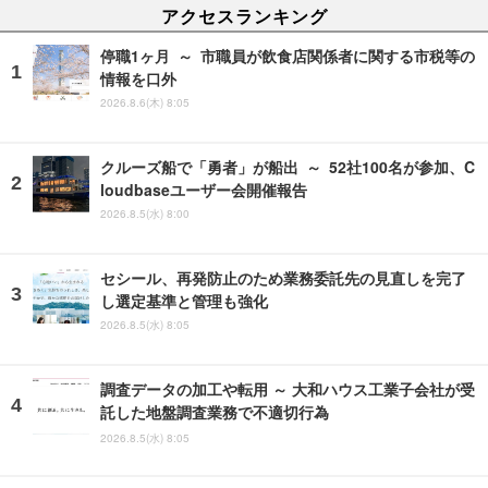
アクセスランキング
停職1ヶ月 ～ 市職員が飲食店関係者に関する市税等の
情報を口外
2026.8.6(木) 8:05
クルーズ船で「勇者」が船出 ～ 52社100名が参加、C
loudbaseユーザー会開催報告
2026.8.5(水) 8:00
セシール、再発防止のため業務委託先の見直しを完了
し選定基準と管理も強化
2026.8.5(水) 8:05
調査データの加工や転用 ～ 大和ハウス工業子会社が受
託した地盤調査業務で不適切行為
2026.8.5(水) 8:05