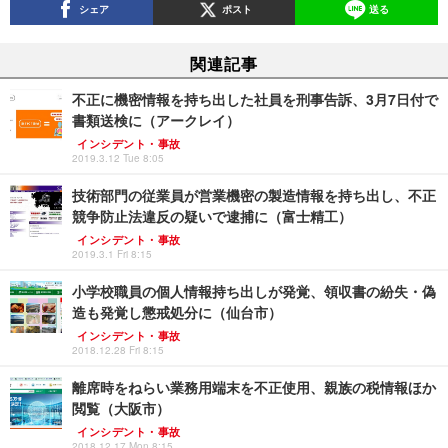
シェア
ポスト
送る
関連記事
不正に機密情報を持ち出した社員を刑事告訴、3月7日付で
書類送検に（アークレイ）
インシデント・事故
2019.3.12 Tue 8:05
技術部門の従業員が営業機密の製造情報を持ち出し、不正
競争防止法違反の疑いで逮捕に（富士精工）
インシデント・事故
2019.3.1 Fri 8:15
小学校職員の個人情報持ち出しが発覚、領収書の紛失・偽
造も発覚し懲戒処分に（仙台市）
インシデント・事故
2018.12.28 Fri 8:15
離席時をねらい業務用端末を不正使用、親族の税情報ほか
閲覧（大阪市）
インシデント・事故
2018.12.17 Mon 8:15