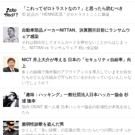
「これってゼロトラストなの？」と思ったら読むべき
ID 起点の “ HENNGE流 ” ゼロトラストここに爆誕
自動車部品メーカーNITTAN、決算開示目前にランサムウ
ェア感染
それは朝出社してタイムカードを押せないことからはじまっ
た。NITTAN vs ランサムウェア 戦い全記録
NICT 井上大介が考える 日本の「セキュリティ自給率」向
上
多くの組織で海外製のアプライアンスを導入していますが自分
たちがどんな仕組みで守られているかわかっていないんじゃな
いでしょうか？
「趣味：ハッキング」一般社団法人日本ハッカー協会 杉
浦 隆幸
国内 OSINT 第一人者 日本ハッカー協会の杉浦氏が本気を出し
たら
脆弱性診断を盗んだ男
かくして「良い診断」の定義が気づいたらいつの間にかすっか