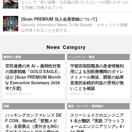
かくして「良い診断」の定義が気づいたらいつの間にかすっか
り別物に交換されていた
[Scan PREMIUM 法人会員登録について]
Security Information Wants To Be Shared.「セキュリティ情報
は共有されることを欲する」
News Category
脆弱性と脅威
インシデント・事故
官民連携の米 AI × 脆弱性対策
宇都宮病院職員の患者情報利
の国家戦略「GOLD EAGLE」
用による別医療機関のダイレ
ほか [Scan PREMIUM Month
クトメール郵送、調査の結果
ly Executive Summary 2026
直接的金銭的利益の受領が無
年7月度]
いことを確認
2026.8.6 Thu 8:15
2026.8.7 Fri 8:05
国際
製品・サービス・業界動向
ハッキングカンファレンス DE
スリーシェイクのエンジニア
F CON、Meta式「変態メガ
4 名が翻訳『実践 プラットフ
ネ」全面禁止（度付きもNG）
ォームエンジニアリング』8 /
広がるスマートグラス締め出
24 発売