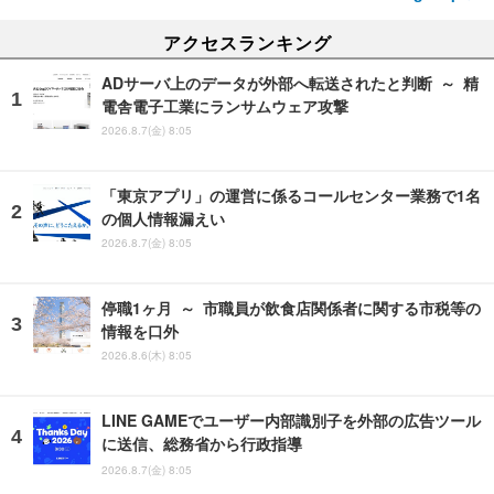
アクセスランキング
ADサーバ上のデータが外部へ転送されたと判断 ～ 精
電舎電子工業にランサムウェア攻撃
2026.8.7(金) 8:05
「東京アプリ」の運営に係るコールセンター業務で1名
の個人情報漏えい
2026.8.7(金) 8:05
停職1ヶ月 ～ 市職員が飲食店関係者に関する市税等の
情報を口外
2026.8.6(木) 8:05
LINE GAMEでユーザー内部識別子を外部の広告ツール
に送信、総務省から行政指導
2026.8.7(金) 8:05