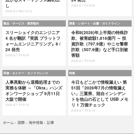
し
2026.8.7 Fri 8:00
2026.8.3 Mon 8:15
製品・サービス・業界動向
調査・レポート・白書・ガイドライン
スリーシェイクのエンジニア
令和8(2026)年上半期の特殊詐
4 名が翻訳『実践 プラットフ
欺、被害総額1,816億円 ～ 投
ォームエンジニアリング』8 /
資詐欺（797.9億）やニセ警察
24 発売
詐欺（507.9億）など手口別被
害額
2026.8.7 Fri 8:00
2026.8.7 Fri 8:00
研修・セミナー・カンファレンス
特集
人事異動から退職処理までの
今日もどこかで情報漏えい 第
実務を体験 ～「Okta」ハンズ
51回「2026年7月の情報漏え
オンワークショップ 9月11日
い」三重県、陸自インシデン
大阪で開催
トを他山の石として USB メモ
リ 1 万個チェック
2026.8.7 Fri 8:10
2026.8.7 Fri 8:15
記事
ホーム
›
国際
›
海外情報
›