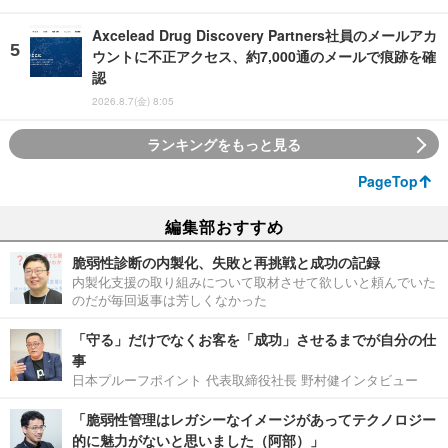
Axcelead Drug Discovery Partners社員のメールアカ
ウントに不正アクセス、約7,000通のメールで痕跡を確
認
2026.8.7(金) 8:05
ランキングをもっと見る
PageTop
編集部おすすめ
脆弱性診断の内製化、失敗と再挑戦と成功の記録
内製化支援の取り組みについて取材させて欲しいと頼んでいた
のだが毎回返事は芳しくなかった
「守る」だけでなくお客を「成功」させるまでが自分の仕
事
日本プルーフポイント 代表取締役社長 野村健インタビュー
「脆弱性管理はレガシーなイメージがあってテクノロジー
的に魅力がないと思いました（阿部）」