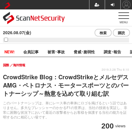
MENU
2026.08.07(金)
検索
購読
NEW!
会員記事
被害･事故
脅威･脆弱性
調査･報告
国際
海外情報
2019.3.28 Thu 8:10
CrowdStrike Blog：CrowdStrikeとメルセデス
AMG・ペトロナス・モータースポーツとのパー
トナーシップ～熱意を込めて取り組む訳
このパートナーシップは、単にレース車の車体にロゴを掲げるという話ではあ
りません。多大なプレッシャーのかかるF1の世界は、当社の技術を実証し、非
常に困難な状況下において最近の攻撃者からお客様を保護する当社の能力を証
明するのに相応しい場です。
200
views