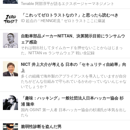
Tenable 阿部淳平が語るエクスポージャーマネジメント
「これってゼロトラストなの？」と思ったら読むべき
ID 起点の “ HENNGE流 ” ゼロトラストここに爆誕
自動車部品メーカーNITTAN、決算開示目前にランサムウ
ェア感染
それは朝出社してタイムカードを押せないことからはじまっ
た。NITTAN vs ランサムウェア 戦い全記録
NICT 井上大介が考える 日本の「セキュリティ自給率」向
上
多くの組織で海外製のアプライアンスを導入していますが自分
たちがどんな仕組みで守られているかわかっていないんじゃな
いでしょうか？
「趣味：ハッキング」一般社団法人日本ハッカー協会 杉
浦 隆幸
国内 OSINT 第一人者 日本ハッカー協会の杉浦氏が本気を出し
たら
脆弱性診断を盗んだ男