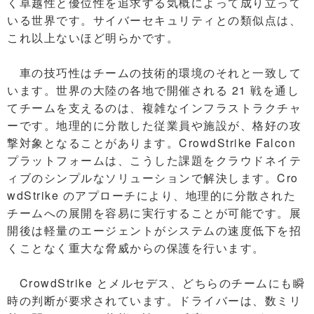
く卓越性と優位性を追求する気概によって成り立って
いる世界です。サイバーセキュリティとの類似点は、
これ以上ないほど明らかです。
車の技巧性はチームの技術的環境のそれと一致して
います。世界の大陸の各地で開催される 21 戦を通し
てチームを支えるのは、複雑なインフラストラクチャ
ーです。地理的に分散した従業員や施設が、格好の攻
撃対象となることがあります。CrowdStrike Falcon
プラットフォームは、こうした課題をクラウドネイテ
ィブのシンプルなソリューションで解決します。Cro
wdStrike のアプローチにより、地理的に分散された
チームへの展開を容易に実行することが可能です。展
開後は軽量のエージェントがシステムの速度低下を招
くことなく重大な脅威からの保護を行います。
CrowdStrike とメルセデス、どちらのチームにも瞬
時の判断が要求されています。ドライバーは、数ミリ