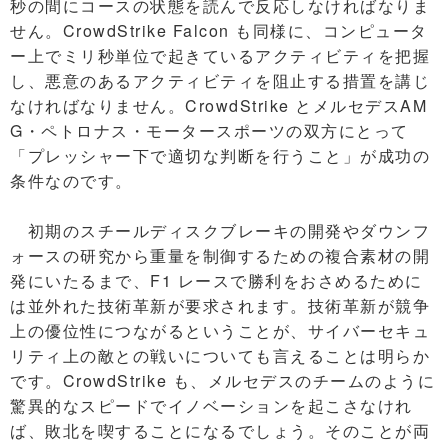
秒の間にコースの状態を読んで反応しなければなりま
せん。CrowdStrike Falcon も同様に、コンピュータ
ー上でミリ秒単位で起きているアクティビティを把握
し、悪意のあるアクティビティを阻止する措置を講じ
なければなりません。CrowdStrike とメルセデスAM
G・ペトロナス・モータースポーツの双方にとって
「プレッシャー下で適切な判断を行うこと」が成功の
条件なのです。
初期のスチールディスクブレーキの開発やダウンフ
ォースの研究から重量を制御するための複合素材の開
発にいたるまで、F1 レースで勝利をおさめるために
は並外れた技術革新が要求されます。技術革新が競争
上の優位性につながるということが、サイバーセキュ
リティ上の敵との戦いについても言えることは明らか
です。CrowdStrike も、メルセデスのチームのように
驚異的なスピードでイノベーションを起こさなけれ
ば、敗北を喫することになるでしょう。そのことが両