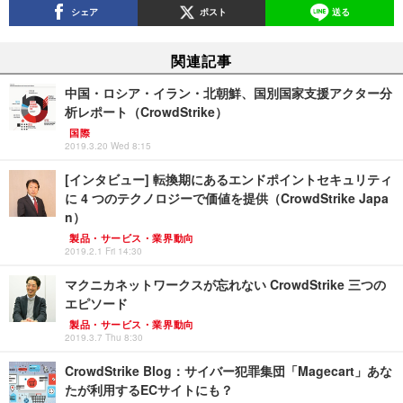
シェア
ポスト
送る
関連記事
中国・ロシア・イラン・北朝鮮、国別国家支援アクター分
析レポート（CrowdStrike）
国際
2019.3.20 Wed 8:15
[インタビュー] 転換期にあるエンドポイントセキュリティ
に 4 つのテクノロジーで価値を提供（CrowdStrike Japa
n）
製品・サービス・業界動向
2019.2.1 Fri 14:30
マクニカネットワークスが忘れない CrowdStrike 三つの
エピソード
製品・サービス・業界動向
2019.3.7 Thu 8:30
CrowdStrike Blog：サイバー犯罪集団「Magecart」あな
たが利用するECサイトにも？