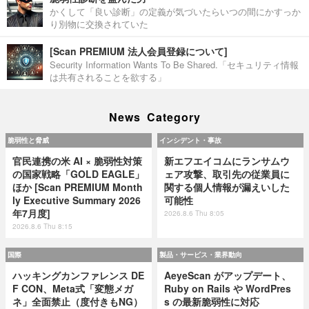
かくして「良い診断」の定義が気づいたらいつの間にかすっか
り別物に交換されていた
[Scan PREMIUM 法人会員登録について]
Security Information Wants To Be Shared.「セキュリティ情報
は共有されることを欲する」
News Category
脆弱性と脅威
インシデント・事故
官民連携の米 AI × 脆弱性対策
新エフエイコムにランサムウ
の国家戦略「GOLD EAGLE」
ェア攻撃、取引先の従業員に
ほか [Scan PREMIUM Month
関する個人情報が漏えいした
ly Executive Summary 2026
可能性
年7月度]
2026.8.6 Thu 8:05
2026.8.6 Thu 8:15
国際
製品・サービス・業界動向
ハッキングカンファレンス DE
AeyeScan がアップデート、
F CON、Meta式「変態メガ
Ruby on Rails や WordPres
ネ」全面禁止（度付きもNG）
s の最新脆弱性に対応