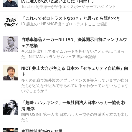
的に魅力がないと思いました（阿部）」
Tenable 阿部淳平が語るエクスポージャーマネジメント
「これってゼロトラストなの？」と思ったら読むべき
ID 起点の “ HENNGE流 ” ゼロトラストここに爆誕
自動車部品メーカーNITTAN、決算開示目前にランサムウ
ェア感染
それは朝出社してタイムカードを押せないことからはじまっ
た。NITTAN vs ランサムウェア 戦い全記録
NICT 井上大介が考える 日本の「セキュリティ自給率」向
上
多くの組織で海外製のアプライアンスを導入していますが自分
たちがどんな仕組みで守られているかわかっていないんじゃな
いでしょうか？
「趣味：ハッキング」一般社団法人日本ハッカー協会 杉
浦 隆幸
国内 OSINT 第一人者 日本ハッカー協会の杉浦氏が本気を出し
たら
脆弱性診断を盗んだ男