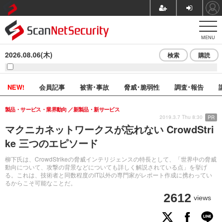
MENU
2026.08.06(木)
検索
購読
NEW!
会員記事
被害･事故
脅威･脆弱性
調査･報告
製品・サービス・業界動向
新製品・新サービス
2019.3.7 Thu 8:30
PR
マクニカネットワークスが忘れない CrowdStri
ke 三つのエピソード
柳下氏は、CrowdStrikeの脅威インテリジェンスの特長として、「世界中の脅威
動向について、攻撃の背景などについても詳しく解説されている点」を挙げ
る。これは、技術者と同数程度のIT以外の専門家がレポート作成に携わってい
るからこそ可能なことだ。
2612
views