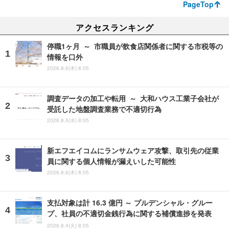
PageTop
アクセスランキング
停職1ヶ月 ～ 市職員が飲食店関係者に関する市税等の
情報を口外
2026.8.6(木) 8:05
調査データの加工や転用 ～ 大和ハウス工業子会社が
受託した地盤調査業務で不適切行為
2026.8.5(水) 8:05
新エフエイコムにランサムウェア攻撃、取引先の従業
員に関する個人情報が漏えいした可能性
2026.8.6(木) 8:05
支払対象は計 16.3 億円 ～ プルデンシャル・グルー
プ、社員の不適切金銭行為に関する補償進捗を発表
2026.8.4(火) 8:05