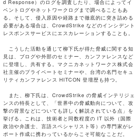
d Response）のログを調査したり、場合によってイ
ベントログやネットワークログまで調べることもあ
る。そして、侵入原因や経路まで徹底的に突き詰める
必要がある場合は、CrowdStrike などのインシデント
レスポンスサービスにエスカレーションすることも。
こうした活動を通じて柳下氏が得た脅威に関する知
見は、ブログや外部のセミナー、カンファレンスなど
に登壇し、共有する。マクニカネットワークス株式会
社主催のプライベートセミナーや、台湾の名門セキュ
リティカンファレンス HITCON 登壇歴も持つ。
また、柳下氏は、CrowdStrike の脅威インテリジェ
ンスの特長として、「世界中の脅威動向について、攻
撃の背景などについても詳しく解説されている点」を
挙げる。これは、技術者と同数程度の IT 以外（国際
政治や弁護士、言語スペシャリスト等）の専門家がレ
ポート作成に携わっているからこそ可能なことだ。