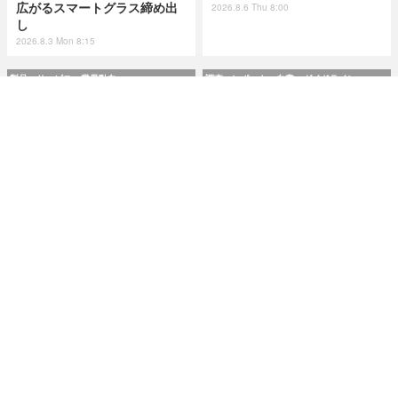
広がるスマートグラス締め出
2026.8.6 Thu 8:00
し
2026.8.3 Mon 8:15
製品・サービス・業界動向
調査・レポート・白書・ガイドライン
AeyeScan がアップデート、
市民プールやエネルギー企業
Ruby on Rails や WordPres
が標的に ～ IPA が制御システ
s の最新脆弱性に対応
ムの最新サイバーインシデン
ト事例を追加
2026.8.6 Thu 8:00
2026.8.6 Thu 8:00
研修・セミナー・カンファレンス
特集
Okta Japan「さわってみよう
今日もどこかで情報漏えい 第
Auth0！」を9月11日に大阪で
50回「2026年6月の情報漏え
開催 ～ 初心者向けハンズオン
い」Microsoft Excel 非表示
＆解説セッション
機能による情報漏えい第二
弾！
2026.8.6 Thu 8:10
2026.7.14 Tue 8:10
記事
ホーム
›
製品・サービス・業界動向
›
新製品・新サービス
›