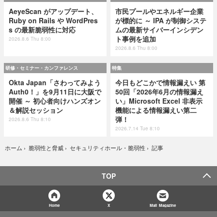
AeyeScan がアップデート、
市民プールやエネルギー企業
Ruby on Rails や WordPres
が標的に ～ IPA が制御システ
s の最新脆弱性に対応
ムの最新サイバーインシデン
ト事例を追加
2026.8.6 Thu 8:00
2026.8.6 Thu 8:00
研修・セミナー・カンファレンス
特集
Okta Japan「さわってみよう
今日もどこかで情報漏えい 第
Auth0！」を9月11日に大阪で
50回「2026年6月の情報漏え
開催 ～ 初心者向けハンズオン
い」Microsoft Excel 非表示
＆解説セッション
機能による情報漏えい第二
弾！
2026.8.6 Thu 8:10
2026.7.14 Tue 8:10
記事
ホーム
›
脆弱性と脅威
›
セキュリティホール・脆弱性
›
TOP
Home
X
Mail Magazine