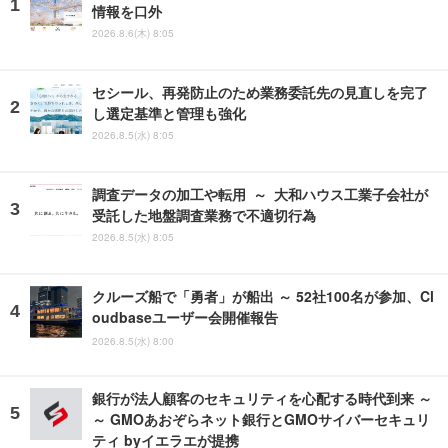
情報を口外
2026.8.6(木) 8:05
セシール、再発防止のため業務委託先の見直しを完了
し選定基準と管理も強化
2026.8.5(水) 8:05
調査データの加工や転用 ～ 大和ハウス工業子会社が
受託した地盤調査業務で不適切行為
2026.8.5(水) 8:05
クルーズ船で「勇者」が船出 ～ 52社100名が参加、Cl
oudbaseユーザー会開催報告
2026.8.5(水) 8:00
銀行が法人顧客のセキュリティを心配する時代到来 ～
～ GMOあおぞらネット銀行とGMOサイバーセキュリ
ティ byイエラエが提携