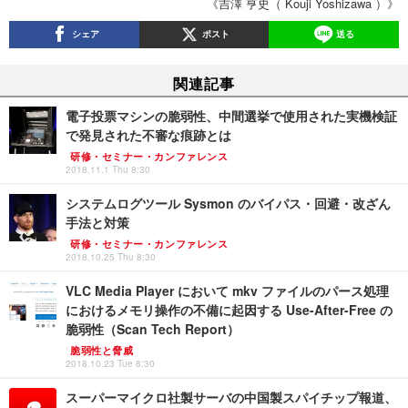
《吉澤 亨史（ Kouji Yoshizawa ）》
シェア
ポスト
送る
関連記事
電子投票マシンの脆弱性、中間選挙で使用された実機検証
で発見された不審な痕跡とは
研修・セミナー・カンファレンス
2018.11.1 Thu 8:30
システムログツール Sysmon のバイパス・回避・改ざん
手法と対策
研修・セミナー・カンファレンス
2018.10.25 Thu 8:30
VLC Media Player において mkv ファイルのパース処理
におけるメモリ操作の不備に起因する Use-After-Free の
脆弱性（Scan Tech Report）
脆弱性と脅威
2018.10.23 Tue 8:30
スーパーマイクロ社製サーバの中国製スパイチップ報道、