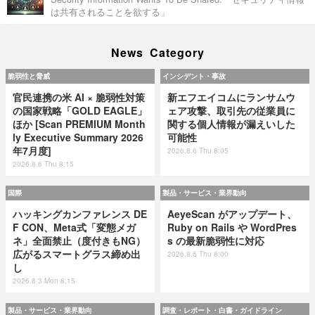
は共有されることを欲する」
News Category
脆弱性と脅威
インシデント・事故
官民連携の米 AI × 脆弱性対策
新エフエイコムにランサムウ
の国家戦略「GOLD EAGLE」
ェア攻撃、取引先の従業員に
ほか [Scan PREMIUM Month
関する個人情報が漏えいした
ly Executive Summary 2026
可能性
年7月度]
2026.8.6 Thu 8:05
2026.8.6 Thu 8:15
国際
製品・サービス・業界動向
ハッキングカンファレンス DE
AeyeScan がアップデート、
F CON、Meta式「変態メガ
Ruby on Rails や WordPres
ネ」全面禁止（度付きもNG）
s の最新脆弱性に対応
広がるスマートグラス締め出
2026.8.6 Thu 8:00
し
2026.8.3 Mon 8:15
製品・サービス・業界動向
調査・レポート・白書・ガイドライン