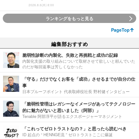
2026.8.6(木) 8:00
ランキングをもっと見る
PageTop
編集部おすすめ
脆弱性診断の内製化、失敗と再挑戦と成功の記録
内製化支援の取り組みについて取材させて欲しいと頼んでいた
のだが毎回返事は芳しくなかった
「守る」だけでなくお客を「成功」させるまでが自分の仕
事
日本プルーフポイント 代表取締役社長 野村健インタビュー
「脆弱性管理はレガシーなイメージがあってテクノロジー
的に魅力がないと思いました（阿部）」
Tenable 阿部淳平が語るエクスポージャーマネジメント
「これってゼロトラストなの？」と思ったら読むべき
ID 起点の “ HENNGE流 ” ゼロトラストここに爆誕