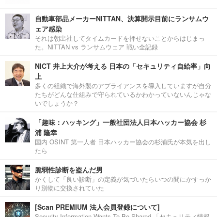
自動車部品メーカーNITTAN、決算開示目前にランサムウ
ェア感染
それは朝出社してタイムカードを押せないことからはじまっ
た。NITTAN vs ランサムウェア 戦い全記録
NICT 井上大介が考える 日本の「セキュリティ自給率」向
上
多くの組織で海外製のアプライアンスを導入していますが自分
たちがどんな仕組みで守られているかわかっていないんじゃな
いでしょうか？
「趣味：ハッキング」一般社団法人日本ハッカー協会 杉
浦 隆幸
国内 OSINT 第一人者 日本ハッカー協会の杉浦氏が本気を出し
たら
脆弱性診断を盗んだ男
かくして「良い診断」の定義が気づいたらいつの間にかすっか
り別物に交換されていた
[Scan PREMIUM 法人会員登録について]
Security Information Wants To Be Shared.「セキュリティ情報