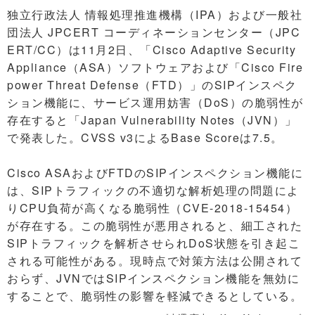
独立行政法人 情報処理推進機構（IPA）および一般社
団法人 JPCERT コーディネーションセンター（JPC
ERT/CC）は11月2日、「Cisco Adaptive Security
Appliance（ASA）ソフトウェアおよび「Cisco Fire
power Threat Defense（FTD）」のSIPインスペク
ション機能に、サービス運用妨害（DoS）の脆弱性が
存在すると「Japan Vulnerability Notes（JVN）」
で発表した。CVSS v3によるBase Scoreは7.5。
Cisco ASAおよびFTDのSIPインスペクション機能に
は、SIPトラフィックの不適切な解析処理の問題によ
りCPU負荷が高くなる脆弱性（CVE-2018-15454）
が存在する。この脆弱性が悪用されると、細工された
SIPトラフィックを解析させられDoS状態を引き起こ
される可能性がある。現時点で対策方法は公開されて
おらず、JVNではSIPインスペクション機能を無効に
することで、脆弱性の影響を軽減できるとしている。