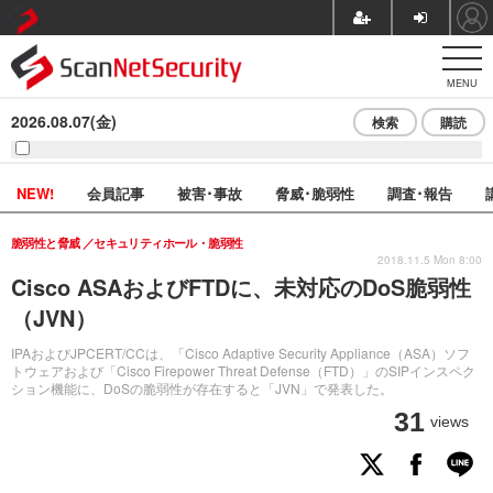
MENU
2026.08.07(金)
検索
購読
NEW!
会員記事
被害･事故
脅威･脆弱性
調査･報告
脆弱性と脅威
セキュリティホール・脆弱性
2018.11.5 Mon 8:00
Cisco ASAおよびFTDに、未対応のDoS脆弱性
（JVN）
IPAおよびJPCERT/CCは、「Cisco Adaptive Security Appliance（ASA）ソフ
トウェアおよび「Cisco Firepower Threat Defense（FTD）」のSIPインスペク
ション機能に、DoSの脆弱性が存在すると「JVN」で発表した。
31
views