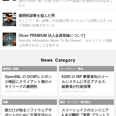
国内 OSINT 第一人者 日本ハッカー協会の杉浦氏が本気を出し
たら
脆弱性診断を盗んだ男
かくして「良い診断」の定義が気づいたらいつの間にかすっか
り別物に交換されていた
[Scan PREMIUM 法人会員登録について]
Security Information Wants To Be Shared.「セキュリティ情報
は共有されることを欲する」
News Category
脆弱性と脅威
インシデント・事故
OpenSSL の OCSPレスポン
KDDI の ISP 事業者向けメー
ス検証にクライアント側のメ
ルシステムに不正アクセス、
モリリークの脆弱性
総務省が行政指導
2026.8.10 Mon 8:00
2026.8.10 Mon 8:05
国際
製品・サービス・業界動向
彼だけが知るソフトウェアサ
スリーシェイクのエンジニア
ポートのために引退生活から
4 名が翻訳『実践 プラットフ