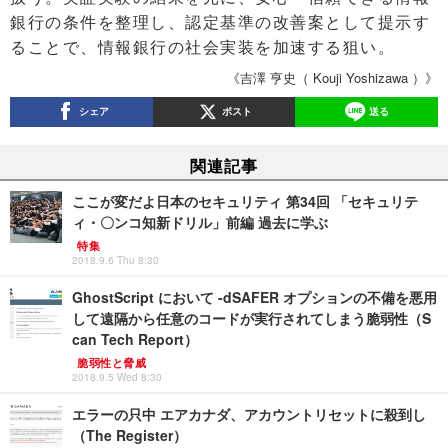
銀行の条件を整理し、認定基準の改善案として提示す
ることで、情報銀行の社会実装を加速する狙い。
《吉澤 亨史（ Kouji Yoshizawa ）》
シェア
ポスト
送る
関連記事
ここが変だよ日本のセキュリティ 第34回 「セキュリテ
ィ・〇ンコ知新ドリル」前編 過去に学ぶ
特集
2018.9.6 Thu 8:30
GhostScript において -dSAFER オプションの不備を悪用
して遠隔から任意のコードが実行されてしまう脆弱性（S
can Tech Report）
脆弱性と脅威
2018.9.5 Wed 8:30
エラーの只中 エアカナダ、アカウントリセットに殺到し
（The Register）