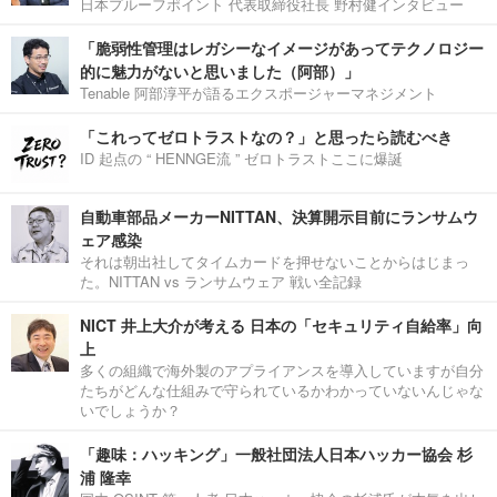
日本プルーフポイント 代表取締役社長 野村健インタビュー
「脆弱性管理はレガシーなイメージがあってテクノロジー
的に魅力がないと思いました（阿部）」
Tenable 阿部淳平が語るエクスポージャーマネジメント
「これってゼロトラストなの？」と思ったら読むべき
ID 起点の “ HENNGE流 ” ゼロトラストここに爆誕
自動車部品メーカーNITTAN、決算開示目前にランサムウ
ェア感染
それは朝出社してタイムカードを押せないことからはじまっ
た。NITTAN vs ランサムウェア 戦い全記録
NICT 井上大介が考える 日本の「セキュリティ自給率」向
上
多くの組織で海外製のアプライアンスを導入していますが自分
たちがどんな仕組みで守られているかわかっていないんじゃな
いでしょうか？
「趣味：ハッキング」一般社団法人日本ハッカー協会 杉
浦 隆幸