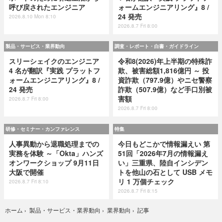
呼び戻されたエンジニア
ォームエンジニアリング』8 /
24 発売
2026.8.10 Mon 8:10
2026.8.7 Fri 8:00
製品・サービス・業界動向
調査・レポート・白書・ガイドライン
スリーシェイクのエンジニア
令和8(2026)年上半期の特殊詐
4 名が翻訳『実践 プラットフ
欺、被害総額1,816億円 ～ 投
ォームエンジニアリング』8 /
資詐欺（797.9億）やニセ警察
24 発売
詐欺（507.9億）など手口別被
害額
2026.8.7 Fri 8:00
2026.8.7 Fri 8:00
研修・セミナー・カンファレンス
特集
人事異動から退職処理までの
今日もどこかで情報漏えい 第
実務を体験 ～「Okta」ハンズ
51回「2026年7月の情報漏え
オンワークショップ 9月11日
い」三重県、陸自インシデン
大阪で開催
トを他山の石として USB メモ
リ 1 万個チェック
2026.8.7 Fri 8:10
2026.8.7 Fri 8:15
記事
ホーム
›
製品・サービス・業界動向
›
業界動向
›