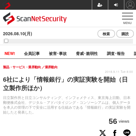
MENU
2026.08.10(月)
検索
購読
NEW!
会員記事
被害･事故
脅威･脆弱性
調査･報告
製品・サービス・業界動向
業界動向
2018.9.11 Tue 8:00
6社により「情報銀行」の実証実験を開始（日
立製作所ほか）
日立製作所と日立コンサルティング、インフォメティス、東京海上日動、日本
郵便株式会社、デジタル・アドバタイジング・コンソーシアムは、個人データ
を本人の管理の下で安全に活用する仕組みである「情報銀行」の実証実験を開
始したと発表した。
56
views