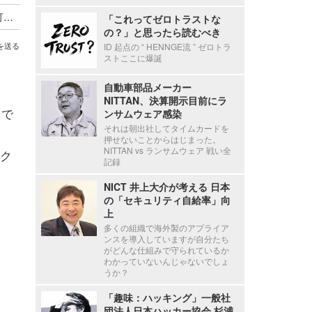
Wazuh における遠隔からの任意のコード実行が可能となるシリアライズデータの検証不備（Scan Tech Report）
「これってゼロトラストな
の？」と思ったら読むべき
ID 起点の “ HENNGE流 ” ゼロトラ
を送る
ストここに爆誕
自動車部品メーカー
NITTAN、決算開示目前にラ
トで
ンサムウェア感染
それは朝出社してタイムカードを
押せないことからはじまった。
NITTAN vs ランサムウェア 戦い全
ク
記録
NICT 井上大介が考える 日本
の「セキュリティ自給率」向
上
多くの組織で海外製のアプライア
ンスを導入していますが自分たち
がどんな仕組みで守られているか
わかっていないんじゃないでしょ
うか？
「趣味：ハッキング」一般社
団法人日本ハッカー協会 杉浦