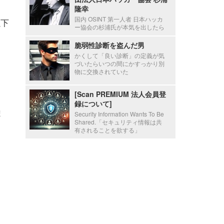
隆幸
国内 OSINT 第一人者 日本ハッカ
以下
ー協会の杉浦氏が本気を出したら
脆弱性診断を盗んだ男
かくして「良い診断」の定義が気
づいたらいつの間にかすっかり別
物に交換されていた
[Scan PREMIUM 法人会員登
ョ
録について]
ま
Security Information Wants To Be
Shared.「セキュリティ情報は共
有されることを欲する」