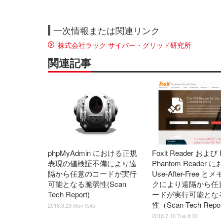
一次情報または関連リンク
株式会社ラック サイバー・グリッド研究所
関連記事
phpMyAdmin における正規
Foxit Reader および F
表現の値検証不備により遠
Phantom Reader 
隔から任意のコードが実行
Use-After-Free 
可能となる脆弱性(Scan
クにより遠隔から任
Tech Report)
ードが実行可能とな
性（Scan Tech Repo
2016.8.29 Mon 9:45
2018.7.10 Tue 8:30