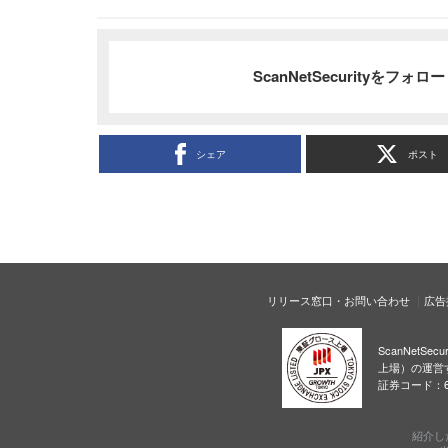
ScanNetSecurityをフォ
シェア
ポスト
リリース窓口・お問い合わせ
広告
ScanNetS
上場）の運営
証券コード：6
紹介し