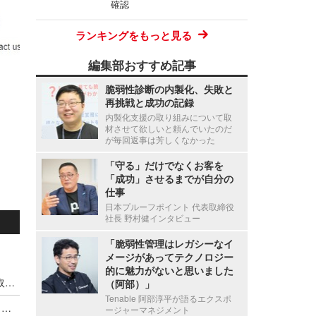
確認
ランキングをもっと見る
編集部おすすめ記事
脆弱性診断の内製化、失敗と
再挑戦と成功の記録
内製化支援の取り組みについて取
材させて欲しいと頼んでいたのだ
が毎回返事は芳しくなかった
「守る」だけでなくお客を
「成功」させるまでが自分の
仕事
日本プルーフポイント 代表取締役
社長 野村健インタビュー
「脆弱性管理はレガシーなイ
メージがあってテクノロジー
的に魅力がないと思いました
Microsoft Windows OS における管理者権限の奪取につながる ATBroker.exe の特権動作での検証不備（Scan Tech Report）
（阿部）」
Tenable 阿部淳平が語るエクスポ
Nginx UI における認証されていない利用者がバックアップファイルのダウンロードが可能となる脆弱性（Scan Tech Report）
ージャーマネジメント