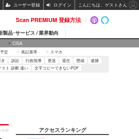
ユーザー登録
ログイン
こんにちは、ゲストさん
Scan PREMIUM 登録方法
 新製品･サービス / 業界動向
CISA
予定
表記基準
スマホ
稼ぎ
訴訟
行政指導
更迭
退任
懲戒
逮捕
テスト 診断 違い
文字コピーできないPDF
アクセスランキング
n 8:30