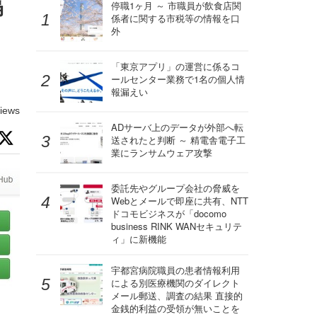
隔
停職1ヶ月 ～ 市職員が飲食店関
係者に関する市税等の情報を口
外
「東京アプリ」の運営に係るコ
ールセンター業務で1名の個人情
報漏えい
iews
ADサーバ上のデータが外部へ転
送されたと判断 ～ 精電舎電子工
業にランサムウェア攻撃
委託先やグループ会社の脅威を
Webとメールで即座に共有、NTT
ドコモビジネスが「docomo
business RINK WANセキュリテ
ィ」に新機能
宇都宮病院職員の患者情報利用
による別医療機関のダイレクト
メール郵送、調査の結果 直接的
金銭的利益の受領が無いことを