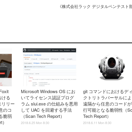
《株式会社ラック デジタルペンテスト
oxit
Microsoft Windows OS にお
git コマンドにおけるデ
における
いてライセンス認証プログ
クトリトラバーサルによ
とメモリリー
ラム slui.exe の仕組みを悪用
遠隔から任意のコードが
意のコ
して UAC を回避する手法
行可能となる脆弱性（Sc
る脆弱
（Scan Tech Report）
Tech Report）
rt）
2018.6.25 Mon 8:30
2018.6.11 Mon 8:30