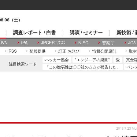
.08.08（土）
調査レポート / 白書
講演 / セミナー
新技術 /
JVN
IPA
JPCERT/CC
NISC
警察庁
JC3
RSS
情報提供
訂正 お詫び
情報公開原則
取材
ハッカー協会
"エンジニアの楽園"
愛
賞金
注目検索ワード
「この脆弱性は〇〇社の△△が報告した」
ペン
2018.7.23 Mo