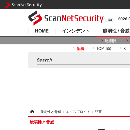
ScanNetSecurity
2026
HOME
インシデント
脆弱性 / 脅威
脆弱性
新着
TOP 100
X
ホーム
›
脆弱性と脅威
›
エクスプロイト
›
記事
脆弱性と脅威