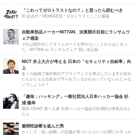
「これってゼロトラストなの？」と思ったら読むべき
ID 起点の “ HENNGE流 ” ゼロトラストここに爆誕
自動車部品メーカーNITTAN、決算開示目前にランサムウ
ェア感染
それは朝出社してタイムカードを押せないことからはじまっ
た。NITTAN vs ランサムウェア 戦い全記録
NICT 井上大介が考える 日本の「セキュリティ自給率」向
上
多くの組織で海外製のアプライアンスを導入していますが自分
たちがどんな仕組みで守られているかわかっていないんじゃな
いでしょうか？
「趣味：ハッキング」一般社団法人日本ハッカー協会 杉
浦 隆幸
国内 OSINT 第一人者 日本ハッカー協会の杉浦氏が本気を出し
たら
脆弱性診断を盗んだ男
かくして「良い診断」の定義が気づいたらいつの間にかすっか