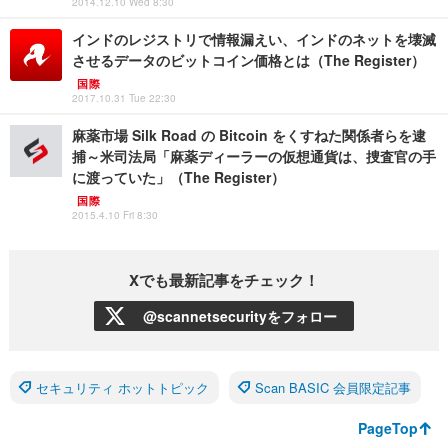
2014.12.10 Wed 8:30
インドのレジストリで情報漏えい、インドのネットを壊滅
させるデータのビットコイン価格とは（The Register）
国際
2017.10.31 Tue 22:30
麻薬市場 Silk Road の Bitcoin をくすねた関係者らを逮
捕～米司法局「麻薬ディーラーの仮想通貨は、捜査官の手
に渡っていた」（The Register）
国際
2015.4.10 Fri 8:30
Xでも最新記事をチェック！
@scannetsecurityをフォロー
セキュリティ ホットトピック
Scan BASIC 会員限定記事
PageTop