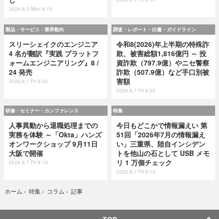
2026.8.3 Mon 8:15
製品・サービス・業界動向
調査・レポート・白書・ガイドライン
スリーシェイクのエンジニア
令和8(2026)年上半期の特殊詐
4 名が翻訳『実践 プラットフ
欺、被害総額1,816億円 ～ 投
ォームエンジニアリング』8 /
資詐欺（797.9億）やニセ警察
24 発売
詐欺（507.9億）など手口別被
害額
2026.8.7 Fri 8:00
2026.8.7 Fri 8:00
研修・セミナー・カンファレンス
特集
人事異動から退職処理までの
今日もどこかで情報漏えい 第
実務を体験 ～「Okta」ハンズ
51回「2026年7月の情報漏え
オンワークショップ 9月11日
い」三重県、陸自インシデン
大阪で開催
トを他山の石として USB メモ
リ 1 万個チェック
2026.8.7 Fri 8:10
2026.8.7 Fri 8:15
記事
ホーム
›
特集
›
コラム
›