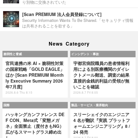
り別物に交換されていた
[Scan PREMIUM 法人会員登録について]
Security Information Wants To Be Shared.「セキュリティ情報
は共有されることを欲する」
News Category
脆弱性と脅威
インシデント・事故
官民連携の米 AI × 脆弱性対策
宇都宮病院職員の患者情報利
の国家戦略「GOLD EAGLE」
用による別医療機関のダイレ
ほか [Scan PREMIUM Month
クトメール郵送、調査の結果
ly Executive Summary 2026
直接的金銭的利益の受領が無
年7月度]
いことを確認
2026.8.6 Thu 8:15
2026.8.7 Fri 8:05
国際
製品・サービス・業界動向
ハッキングカンファレンス DE
スリーシェイクのエンジニア
F CON、Meta式「変態メガ
4 名が翻訳『実践 プラットフ
ネ」全面禁止（度付きもNG）
ォームエンジニアリング』8 /
広がるスマートグラス締め出
24 発売
し
2026.8.7 Fri 8:00