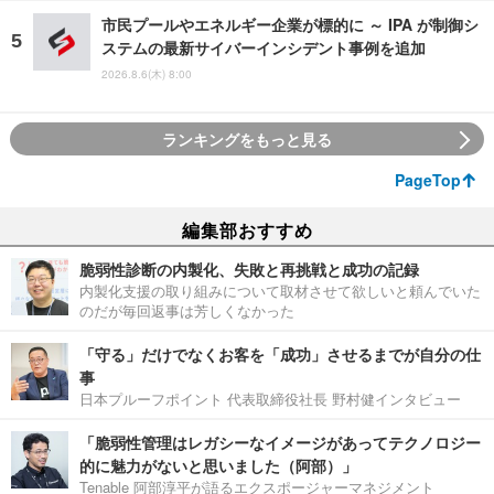
市民プールやエネルギー企業が標的に ～ IPA が制御シ
ステムの最新サイバーインシデント事例を追加
2026.8.6(木) 8:00
ランキングをもっと見る
PageTop
編集部おすすめ
脆弱性診断の内製化、失敗と再挑戦と成功の記録
内製化支援の取り組みについて取材させて欲しいと頼んでいた
のだが毎回返事は芳しくなかった
「守る」だけでなくお客を「成功」させるまでが自分の仕
事
日本プルーフポイント 代表取締役社長 野村健インタビュー
「脆弱性管理はレガシーなイメージがあってテクノロジー
的に魅力がないと思いました（阿部）」
Tenable 阿部淳平が語るエクスポージャーマネジメント