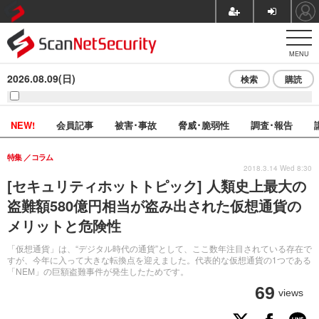
MENU
2026.08.09(日)
検索
購読
NEW!
会員記事
被害･事故
脅威･脆弱性
調査･報告
特集
コラム
2018.3.14 Wed 8:30
[セキュリティホットトピック] 人類史上最大の
盗難額580億円相当が盗み出された仮想通貨の
メリットと危険性
「仮想通貨」は、“デジタル時代の通貨”として、ここ数年注目されている存在で
すが、今年に入って大きな転換点を迎えました。代表的な仮想通貨の1つである
「NEM」の巨額盗難事件が発生したためです。
69
views