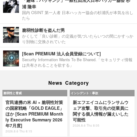
「趣味：ハッキング」一般社団法人日本ハッカー協会 杉
浦 隆幸
国内 OSINT 第一人者 日本ハッカー協会の杉浦氏が本気を出し
たら
脆弱性診断を盗んだ男
かくして「良い診断」の定義が気づいたらいつの間にかすっか
り別物に交換されていた
[Scan PREMIUM 法人会員登録について]
Security Information Wants To Be Shared.「セキュリティ情報
は共有されることを欲する」
News Category
脆弱性と脅威
インシデント・事故
官民連携の米 AI × 脆弱性対策
新エフエイコムにランサムウ
の国家戦略「GOLD EAGLE」
ェア攻撃、取引先の従業員に
ほか [Scan PREMIUM Month
関する個人情報が漏えいした
ly Executive Summary 2026
可能性
年7月度]
2026.8.6 Thu 8:05
2026.8.6 Thu 8:15