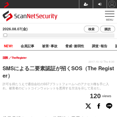
MENU
2026.08.07(金)
検索
購読
NEW!
会員記事
被害･事故
脅威･脆弱性
調査･報告
国際
TheRegister
2017.10.12 Thu 8:30
SMSによる二要素認証が招くSOS（The Regist
er）
許可を得たうえで通信会社のSS7プラットフォームへのアクセス権を手に入
れ、被害者のビットコインウォレットを悪用する方法を示して見せた。
120
views