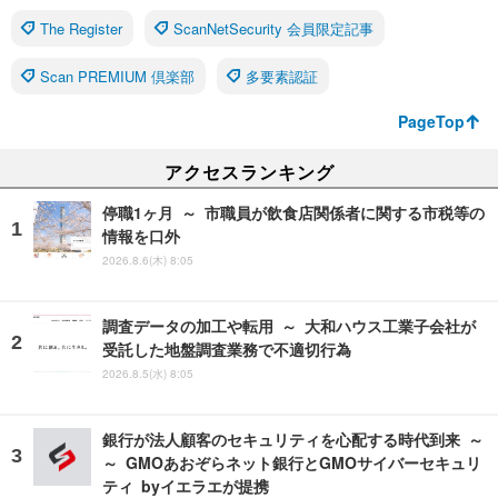
The Register
ScanNetSecurity 会員限定記事
Scan PREMIUM 倶楽部
多要素認証
PageTop
アクセスランキング
停職1ヶ月 ～ 市職員が飲食店関係者に関する市税等の
情報を口外
2026.8.6(木) 8:05
調査データの加工や転用 ～ 大和ハウス工業子会社が
受託した地盤調査業務で不適切行為
2026.8.5(水) 8:05
銀行が法人顧客のセキュリティを心配する時代到来 ～
～ GMOあおぞらネット銀行とGMOサイバーセキュリ
ティ byイエラエが提携