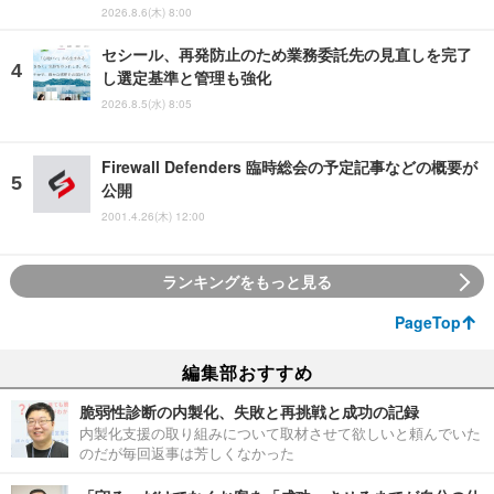
2026.8.6(木) 8:00
セシール、再発防止のため業務委託先の見直しを完了
し選定基準と管理も強化
2026.8.5(水) 8:05
Firewall Defenders 臨時総会の予定記事などの概要が
公開
2001.4.26(木) 12:00
ランキングをもっと見る
PageTop
編集部おすすめ
脆弱性診断の内製化、失敗と再挑戦と成功の記録
内製化支援の取り組みについて取材させて欲しいと頼んでいた
のだが毎回返事は芳しくなかった