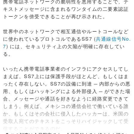
携帯電話ネットワークの脆弱性を悪用することで、テ
キストメッセージに含まれるワンタイムの二要素認証
トークンを傍受できることが再び示された。
世界中のネットワークで相互通信やルートコールなど
に使われているプロトコルであるSS7 (
共通線信号No.
7
) には、セキュリティ上の欠陥が明確に存在してい
る。
いったん携帯電話事業者のインフラにアクセスしてし
まえば、SS7上には保護手段がほとんど、もしくはま
ったく存在しない。SS7の設備に到達 ─ 内部からの悪
用、もしくはハッキングによる外部侵入 ─ ができた場
合、メッセージや通話を好きなように経路変更できて
しまう。例えば、メキシコの通信会社で働いている誰
か、もしくはその会社に侵入したハッカーは、米国の
受取人宛てのテキストをこっそりハイジャックして受
信することができるのだ。