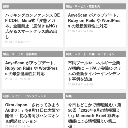
国際
製品・サービス・業界動向
ハッキングカンファレンス DE
AeyeScan がアップデート、
F CON、Meta式「変態メガ
Ruby on Rails や WordPres
ネ」全面禁止（度付きもNG）
s の最新脆弱性に対応
広がるスマートグラス締め出
2026.8.6 Thu 8:00
し
2026.8.3 Mon 8:15
製品・サービス・業界動向
調査・レポート・白書・ガイドライン
AeyeScan がアップデート、
市民プールやエネルギー企業
Ruby on Rails や WordPres
が標的に ～ IPA が制御システ
s の最新脆弱性に対応
ムの最新サイバーインシデン
ト事例を追加
2026.8.6 Thu 8:00
2026.8.6 Thu 8:00
研修・セミナー・カンファレンス
特集
Okta Japan「さわってみよう
今日もどこかで情報漏えい 第
Auth0！」を9月11日に大阪で
50回「2026年6月の情報漏え
開催 ～ 初心者向けハンズオン
い」Microsoft Excel 非表示
＆解説セッション
機能による情報漏えい第二
弾！
2026.8.6 Thu 8:10