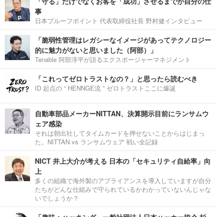
「守る」だけでなくお客を「成功」させるまでが自分の仕
事
日本プルーフポイント 代表取締役社長 野村健インタビュー
「脆弱性管理はレガシーなイメージがあってテクノロジー
的に魅力がないと思いました（阿部）」
Tenable 阿部淳平が語るエクスポージャーマネジメント
「これってゼロトラストなの？」と思ったら読むべき
ID 起点の “ HENNGE流 ” ゼロトラストここに爆誕
自動車部品メーカーNITTAN、決算開示目前にランサムウ
ェア感染
それは朝出社してタイムカードを押せないことからはじまっ
た。NITTAN vs ランサムウェア 戦い全記録
NICT 井上大介が考える 日本の「セキュリティ自給率」向
上
多くの組織で海外製のアプライアンスを導入していますが自分
たちがどんな仕組みで守られているかわかっていないんじゃな
いでしょうか？