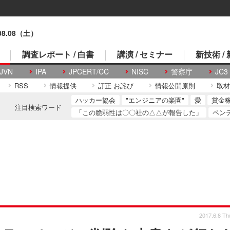
.08.08（土）
調査レポート / 白書
講演 / セミナー
新技術 /
JVN
IPA
JPCERT/CC
NISC
警察庁
JC3
RSS
情報提供
訂正 お詫び
情報公開原則
取材
ハッカー協会
"エンジニアの楽園"
愛
賞金
注目検索ワード
「この脆弱性は〇〇社の△△が報告した」
ペン
2017.6.8 Th