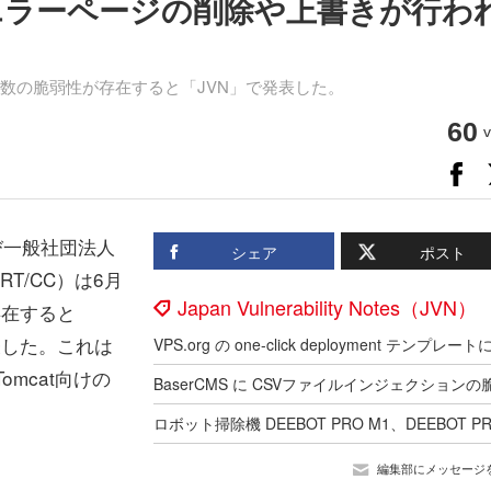
」に、エラーページの削除や上書きが行わ
at」に複数の脆弱性が存在すると「JVN」で発表した。
60
v
び一般社団法人
シェア
ポスト
RT/CC）は6月
Japan Vulnerability Notes（JVN）
が存在すると
」で発表した。これは
e Tomcat向けの
編集部にメッセージ