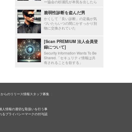
ー協会の杉浦氏が本気を出したら
脆弱性診断を盗んだ男
かくして「良い診断」の定義が気
づいたらいつの間にかすっかり別
物に交換されていた
[Scan PREMIUM 法人会員登
録について]
Security Information Wants To Be
Shared.「セキュリティ情報は共
有されることを欲する」
ドからのリリース情報
スタッフ募集
個人情報の適切な取扱いを行う事
れるプライバシーマークの付与認