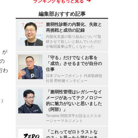
ランキングをもっと見る
編集部おすすめ記事
脆弱性診断の内製化、失敗と
再挑戦と成功の記録
内製化支援の取り組みについて取
材させて欲しいと頼んでいたのだ
が毎回返事は芳しくなかった
）が
「守る」だけでなくお客を
の
「成功」させるまでが自分の
行わ
仕事
日本プルーフポイント 代表取締役
社長 野村健インタビュー
「脆弱性管理はレガシーなイ
メージがあってテクノロジー
 ）》
的に魅力がないと思いました
（阿部）」
Tenable 阿部淳平が語るエクスポ
ージャーマネジメント
「これってゼロトラストな
の？」と思ったら読むべき