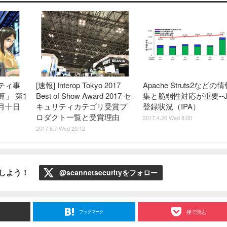
ティ事
[速報] Interop Tokyo 2017
Apache Struts2などの
算」 第1
Best of Show Award 2017 セ
集と脆弱性対応が重要--J
月十日
キュリティカテゴリ受賞プ
登録状況（IPA）
ロダクト一覧と受賞理由
2017.4.26 Wed 8:00
2017.6.7 Wed 20:12
ローしよう！
@scannetsecurityをフォロー
ブックマーク
後で読む