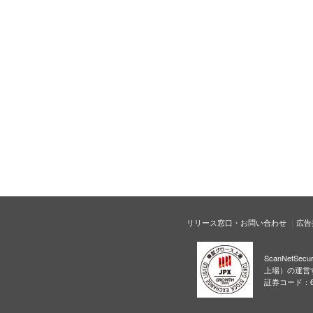
リリース窓口・お問い合わせ
広告
ScanNetS
上場）の運営
証券コード：6