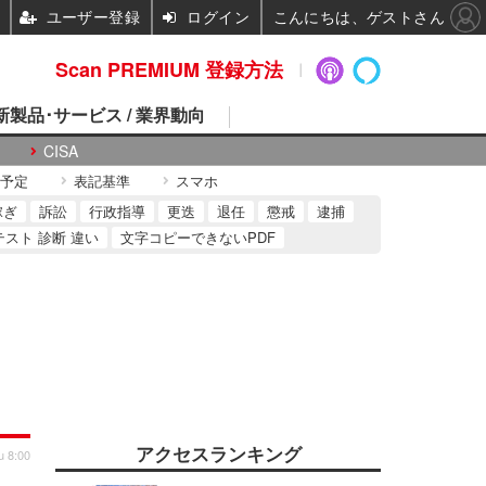
ユーザー登録
ログイン
こんにちは、ゲストさん
Scan PREMIUM 登録方法
 新製品･サービス / 業界動向
CISA
予定
表記基準
スマホ
稼ぎ
訴訟
行政指導
更迭
退任
懲戒
逮捕
テスト 診断 違い
文字コピーできないPDF
アクセスランキング
u 8:00