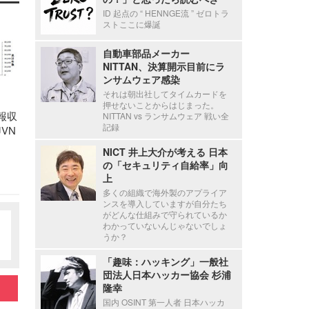
ID 起点の “ HENNGE流 ” ゼロトラ
ストここに爆誕
自動車部品メーカー
NITTAN、決算開示目前にラ
ンサムウェア感染
それは朝出社してタイムカードを
押せないことからはじまった。
情報収
NITTAN vs ランサムウェア 戦い全
記録
VN
NICT 井上大介が考える 日本
の「セキュリティ自給率」向
上
多くの組織で海外製のアプライア
ンスを導入していますが自分たち
がどんな仕組みで守られているか
わかっていないんじゃないでしょ
うか？
「趣味：ハッキング」一般社
団法人日本ハッカー協会 杉浦
隆幸
国内 OSINT 第一人者 日本ハッカ