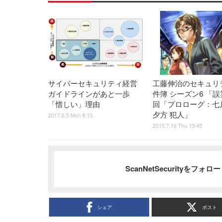
サイバーセキュリティ経営
工藤伸治のセキュリ
ガイドラインがあと一歩
件簿 シーズン6 「誤
「惜しい」理由
回「プロローグ：七
夕方 犯人」
2017.6.5 Mon 8:15
2015.7.16 Thu 13:45
ScanNetSecurityをフォ
シェア
ポスト