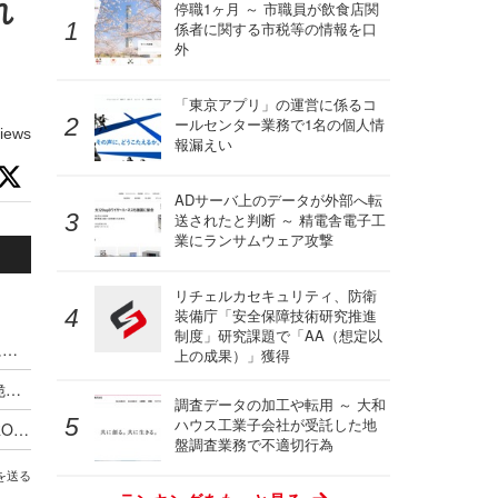
れ
停職1ヶ月 ～ 市職員が飲食店関
係者に関する市税等の情報を口
外
「東京アプリ」の運営に係るコ
ールセンター業務で1名の個人情
iews
報漏えい
ADサーバ上のデータが外部へ転
送されたと判断 ～ 精電舎電子工
業にランサムウェア攻撃
リチェルカセキュリティ、防衛
装備庁「安全保障技術研究推進
制度」研究課題で「AA（想定以
VPS.org の one-click deployment テンプレートに複数の脆弱性
上の成果）」獲得
BaserCMS に CSVファイルインジェクションの脆弱性
調査データの加工や転用 ～ 大和
ハウス工業子会社が受託した地
ロボット掃除機 DEEBOT PRO M1、DEEBOT PRO K1VAC およびスマートフォンアプリ ECOVACS PRO に複数の脆弱性
盤調査業務で不適切行為
を送る