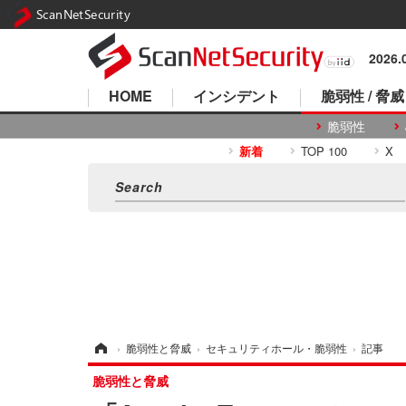
ScanNetSecurity
2026
HOME
インシデント
脆弱性 / 脅威
脆弱性
新着
TOP 100
X
ホーム
›
脆弱性と脅威
›
セキュリティホール・脆弱性
›
記事
脆弱性と脅威