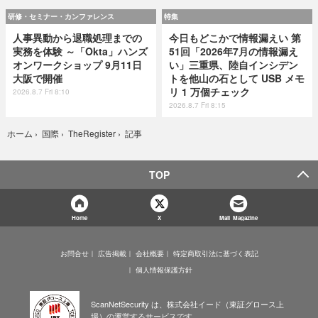
研修・セミナー・カンファレンス
特集
人事異動から退職処理までの
今日もどこかで情報漏えい 第
実務を体験 ～「Okta」ハンズ
51回「2026年7月の情報漏え
オンワークショップ 9月11日
い」三重県、陸自インシデン
大阪で開催
トを他山の石として USB メモ
リ 1 万個チェック
2026.8.7 Fri 8:10
2026.8.7 Fri 8:15
記事
ホーム
›
国際
›
TheRegister
›
TOP
Home
X
Mail Magazine
お問合せ
広告掲載
会社概要
特定商取引法に基づく表記
個人情報保護方針
ScanNetSecurity は、株式会社イード（東証グロース上
場）の運営するサービスです。