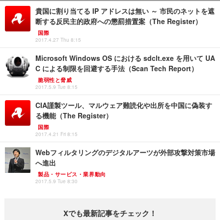
貴国に割り当てる IP アドレスは無い ～ 市民のネットを遮
断する反民主的政府への懲罰措置案（The Register）
国際
2017.4.27 Thu 8:15
Microsoft Windows OS における sdclt.exe を用いて UA
C による制限を回避する手法（Scan Tech Report）
脆弱性と脅威
2017.5.9 Tue 8:15
CIA謹製ツール、マルウェア難読化や出所を中国に偽装す
る機能（The Register）
国際
2017.4.21 Fri 8:15
Webフィルタリングのデジタルアーツが外部攻撃対策市場
へ進出
製品・サービス・業界動向
2017.5.9 Tue 8:30
Xでも最新記事をチェック！