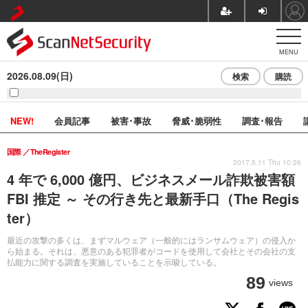
MENU
2026.08.09(日)
検索
購読
NEW!
会員記事
被害･事故
脅威･脆弱性
調査･報告
国際
TheRegister
2017.5.11 Thu 10:26
4 年で 6,000 億円、ビジネスメール詐欺被害額
FBI 推定 ～ その行き先と最新手口（The Regis
ter）
最近の攻撃の多くは、まずマルウェア（一般的にはランサムウェア）の侵入か
ら始まる。それは、悪意のある犯罪者がコードを使用して会社とその会社の支
払能力に関する調査を実施していることを示唆している。
89
views