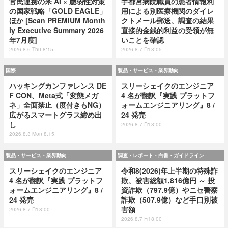
官民連携の米 AI × 脆弱性対策
宇都宮病院職員の患者情報利
の国家戦略「GOLD EAGLE」
用による別医療機関のダイレ
ほか [Scan PREMIUM Month
クトメール郵送、調査の結果
ly Executive Summary 2026
直接的金銭的利益の受領が無
年7月度]
いことを確認
2026.8.6 Thu 8:15
2026.8.7 Fri 8:05
国際
製品・サービス・業界動向
ハッキングカンファレンス DE
スリーシェイクのエンジニア
F CON、Meta式「変態メガ
4 名が翻訳『実践 プラットフ
ネ」全面禁止（度付きもNG）
ォームエンジニアリング』8 /
広がるスマートグラス締め出
24 発売
し
2026.8.7 Fri 8:00
2026.8.3 Mon 8:15
製品・サービス・業界動向
調査・レポート・白書・ガイドライン
スリーシェイクのエンジニア
令和8(2026)年上半期の特殊詐
4 名が翻訳『実践 プラットフ
欺、被害総額1,816億円 ～ 投
ォームエンジニアリング』8 /
資詐欺（797.9億）やニセ警察
24 発売
詐欺（507.9億）など手口別被
害額
2026.8.7 Fri 8:00
2026.8.7 Fri 8:00