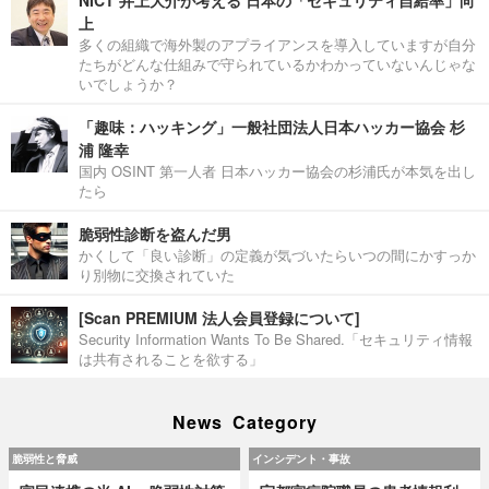
NICT 井上大介が考える 日本の「セキュリティ自給率」向
上
多くの組織で海外製のアプライアンスを導入していますが自分
たちがどんな仕組みで守られているかわかっていないんじゃな
いでしょうか？
「趣味：ハッキング」一般社団法人日本ハッカー協会 杉
浦 隆幸
国内 OSINT 第一人者 日本ハッカー協会の杉浦氏が本気を出し
たら
脆弱性診断を盗んだ男
かくして「良い診断」の定義が気づいたらいつの間にかすっか
り別物に交換されていた
[Scan PREMIUM 法人会員登録について]
Security Information Wants To Be Shared.「セキュリティ情報
は共有されることを欲する」
News Category
脆弱性と脅威
インシデント・事故