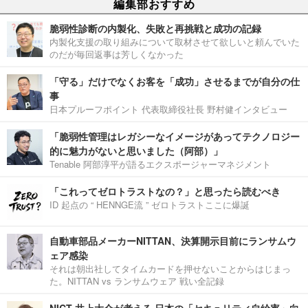
編集部おすすめ
脆弱性診断の内製化、失敗と再挑戦と成功の記録
内製化支援の取り組みについて取材させて欲しいと頼んでいた
のだが毎回返事は芳しくなかった
「守る」だけでなくお客を「成功」させるまでが自分の仕
事
日本プルーフポイント 代表取締役社長 野村健インタビュー
「脆弱性管理はレガシーなイメージがあってテクノロジー
的に魅力がないと思いました（阿部）」
Tenable 阿部淳平が語るエクスポージャーマネジメント
「これってゼロトラストなの？」と思ったら読むべき
ID 起点の “ HENNGE流 ” ゼロトラストここに爆誕
自動車部品メーカーNITTAN、決算開示目前にランサムウ
ェア感染
それは朝出社してタイムカードを押せないことからはじまっ
た。NITTAN vs ランサムウェア 戦い全記録