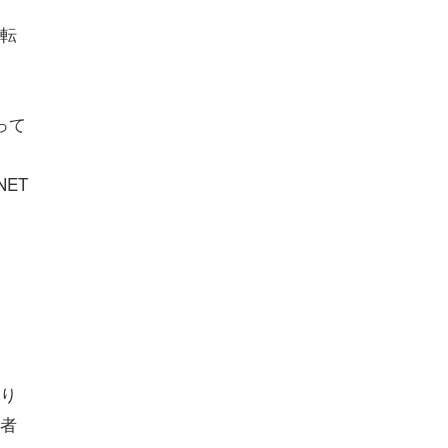
転
って
NET
り
者