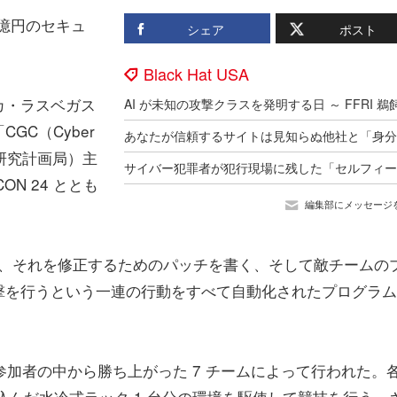
6 億円のセキュ
シェア
ポスト
Black Hat USA
リカ・ラスベガス
GC（Cyber
高等研究計画局）主
N 24 ととも
編集部にメッセージ
し、それを修正するためのパッチを書く、そして敵チームの
撃を行うという一連の行動をすべて自動化されたプログラム
予選参加者の中から勝ち上がった 7 チームによって行われた。
を詰め込んだ水冷式ラック 1 台分の環境を駆使して競技を行う。