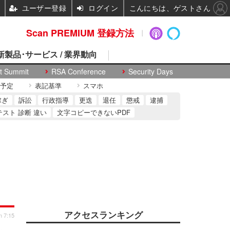
ユーザー登録
ログイン
こんにちは、ゲストさん
Scan PREMIUM 登録方法
 新製品･サービス / 業界動向
t Summit
RSA Conference
Security Days
予定
表記基準
スマホ
稼ぎ
訴訟
行政指導
更迭
退任
懲戒
逮捕
テスト 診断 違い
文字コピーできないPDF
アクセスランキング
n 7:15