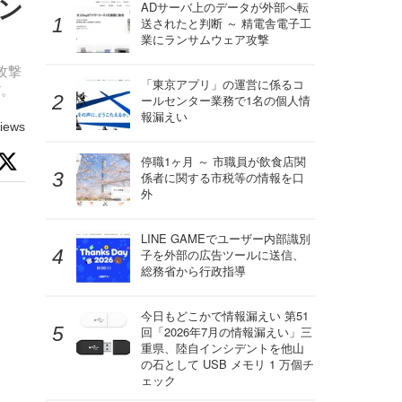
イン
ADサーバ上のデータが外部へ転
送されたと判断 ～ 精電舎電子工
業にランサムウェア攻撃
攻撃
「東京アプリ」の運営に係るコ
だ。
ールセンター業務で1名の個人情
報漏えい
iews
停職1ヶ月 ～ 市職員が飲食店関
係者に関する市税等の情報を口
外
LINE GAMEでユーザー内部識別
子を外部の広告ツールに送信、
総務省から行政指導
今日もどこかで情報漏えい 第51
回「2026年7月の情報漏えい」三
重県、陸自インシデントを他山
の石として USB メモリ 1 万個チ
ェック