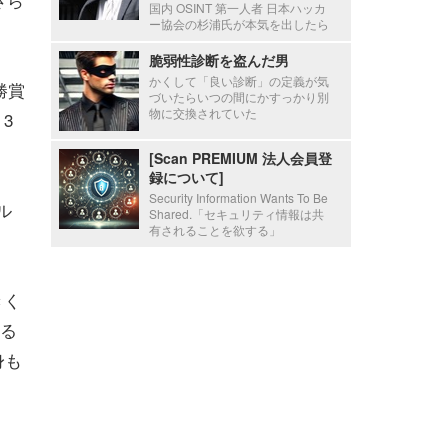
国内 OSINT 第一人者 日本ハッカ
ー協会の杉浦氏が本気を出したら
脆弱性診断を盗んだ男
かくして「良い診断」の定義が気
勝賞
づいたらいつの間にかすっかり別
物に交換されていた
、3
[Scan PREMIUM 法人会員登
録について]
Security Information Wants To Be
ル
Shared.「セキュリティ情報は共
有されることを欲する」
きく
る
身も