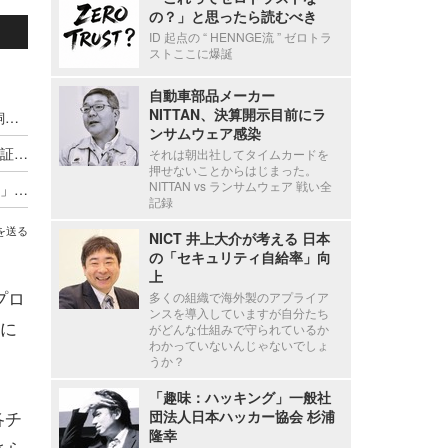
の？」と思ったら読むべき
ID 起点の “ HENNGE流 ” ゼロトラ
ストここに爆誕
自動車部品メーカー
NITTAN、決算開示目前にラ
AI が未知の攻撃クラスを発明する日 ～ FFRI 鵜飼裕司の Black Hat USA 2026 今年の見どころ
ンサムウェア感染
あなたが信頼するサイトは見知らぬ他社と「身分証」を共有している ～ 共有証明書が生む脅威
それは朝出社してタイムカードを
押せないことからはじまった。
NITTAN vs ランサムウェア 戦い全
サイバー犯罪者が犯行現場に残した「セルフィー」1,500 万枚を LLM 分析
記録
を送る
NICT 井上大介が考える 日本
の「セキュリティ自給率」向
上
プロ
多くの組織で海外製のアプライア
ンスを導入していますが自分たち
に
がどんな仕組みで守られているか
わかっていないんじゃないでしょ
うか？
「趣味：ハッキング」一般社
各チ
団法人日本ハッカー協会 杉浦
隆幸
さら