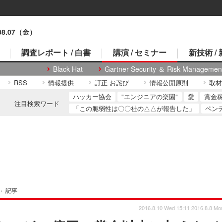
.08.07（金）
調査レポート / 白書
講演 / セミナー
新技術 /
Black Hat
Gartner Security ＆ Risk Managemen
RSS
情報提供
訂正 お詫び
情報公開原則
取材
ハッカー協会
"エンジニアの楽園"
愛
賞金
注目検索ワード
「この脆弱性は〇〇社の△△が報告した」
ペン
›
記事
2016.8.10 Wed 15:11
2016.8.8 Mo