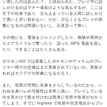
ン倒したのはあんた？」と訊ねられた。プレイ中に話
しかけるのはマナー違反のような気もするが、ここは
天下の往来であり、立ち止まっている人間に話しかけ
て悪いと言い切れない。だが、少なくともプレイの邪
魔になるのは間違いないし、正直言って怖い。
その他にも、電波をジャミングしたり、物陰や室内か
らエアライフルで撃ったり、誤った GPS 電波を流し
たり、できることはたくさんある。
ポケモンGO では収集したポケモンやアイテムのプレ
イヤー間での交換はまだ実装されていないが、実装さ
れればカツアゲの対象になるだろう。
また、現実の空間に生身をさらしているのだから、い
わゆる身バレの可能性は非常に高い。プレイしている
のを見かけて後を付ければ簡単に住所や名前がわかっ
てしまう。すでに Ingress で名前や出没地点からプレ