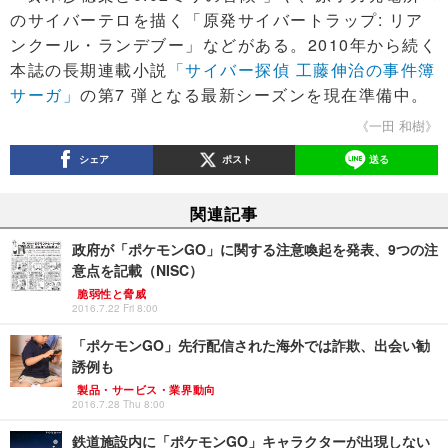
のサイバーテロを描く「原発サイバートラップ: リア
ンクール・ランデブー」などがある。2010年から続く
本誌の長期連載小説
「サイバー探偵 工藤伸治の事件簿
サーガ」
の第7 弾となる最新シーズンを現在準備中。
《一田 和樹》
シェア
ポスト
送る
関連記事
政府が「ポケモンGO」に関する注意喚起を発表、9つの注
意点を記載（NISC）
脆弱性と脅威
2016.7.22 Fri 8:00
「ポケモンGO」先行配信された海外では詐欺、出会い勧
誘例も
製品・サービス・業界動向
2016.7.28 Thu 8:00
鉄道施設内に「ポケモンGO」キャラクターが出現しない