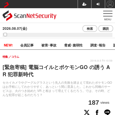
MENU
2026.08.07(金)
検索
購読
NEW!
会員記事
被害･事故
脅威･脆弱性
調査･報告
特集
コラム
2016.8.5 Fri 10:59
[緊急寄稿] 電脳コイルとポケモンGO の誘う A
R 犯罪新時代
セカイカメラやグーグルグラスという先人の失敗を踏まえて現れたポケモンGO
はお手軽にしてわかりやすく、あっという間に普及した。これから同種のサー
ビスは、火のつき始めた VR と相まって増えてくるだろう。では、その時、ど
んな犯罪が起こるのだろう？
187
views