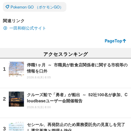
Pokemon GO （ポケモンGO）
関連リンク
一田和樹公式サイト
PageTop
アクセスランキング
停職1ヶ月 ～ 市職員が飲食店関係者に関する市税等の
情報を口外
2026.8.6(木) 8:05
クルーズ船で「勇者」が船出 ～ 52社100名が参加、C
loudbaseユーザー会開催報告
2026.8.5(水) 8:00
セシール、再発防止のため業務委託先の見直しを完了
し選定基準と管理も強化