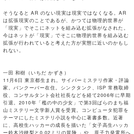
そうなると AR のない現実は現実ではなくなる。AR
は拡張現実のことであるが、かつては物理的世界が
「現実」でそこにネットを組み込む拡張がなされた。
今はネットが「現実」でそこに物理的世界を組み込む
拡張が行われていると考えた方が実態に近いのかもし
れない。
一田 和樹（いちだ かずき）
11月6日 東京都生まれ。サイバーミステリ作家・評論
家。バンクーバー在住。シンクタンク、ISP 常務取締
役、コンサルタント会社社長などを経て2006年に早期
引退。2010年「檻の中の少女」で第3回ばらのまち福
山ミステリー文学新人賞を受賞。コンピュータ犯罪を
テーマにしたミステリ小説を中心に著書多数。近著
に、高校生ハッカーの成長を描いた「女子高生ハッカ
ー鈴木沙穂梨と0.02ミリの冒険 」や、原子力発電所へ