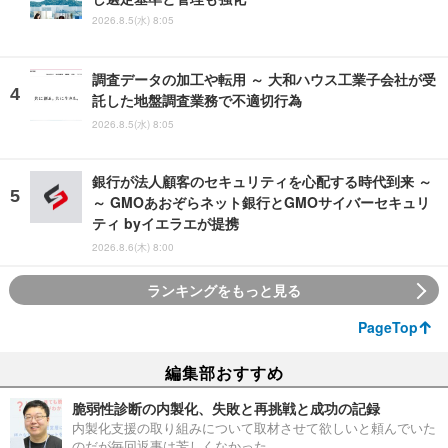
2026.8.5(水) 8:05
調査データの加工や転用 ～ 大和ハウス工業子会社が受
託した地盤調査業務で不適切行為
2026.8.5(水) 8:05
銀行が法人顧客のセキュリティを心配する時代到来 ～
～ GMOあおぞらネット銀行とGMOサイバーセキュリ
ティ byイエラエが提携
2026.8.6(木) 8:00
ランキングをもっと見る
PageTop
編集部おすすめ
脆弱性診断の内製化、失敗と再挑戦と成功の記録
内製化支援の取り組みについて取材させて欲しいと頼んでいた
のだが毎回返事は芳しくなかった