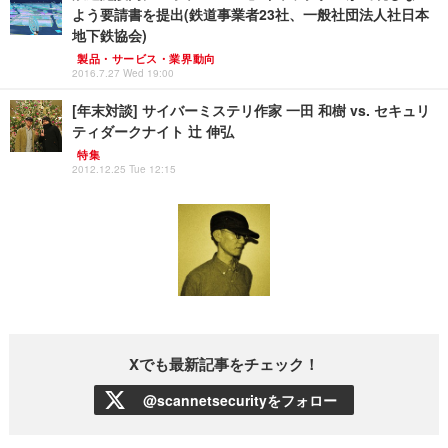
よう要請書を提出(鉄道事業者23社、一般社団法人社日本
地下鉄協会)
製品・サービス・業界動向
2016.7.27 Wed 19:00
[年末対談] サイバーミステリ作家 一田 和樹 vs. セキュリ
ティダークナイト 辻 伸弘
特集
2012.12.25 Tue 12:15
Xでも最新記事をチェック！
@scannetsecurityをフォロー