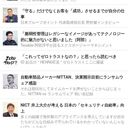
「守る」だけでなくお客を「成功」させるまでが自分の仕
事
日本プルーフポイント 代表取締役社長 野村健インタビュー
「脆弱性管理はレガシーなイメージがあってテクノロジー
的に魅力がないと思いました（阿部）」
Tenable 阿部淳平が語るエクスポージャーマネジメント
「これってゼロトラストなの？」と思ったら読むべき
ID 起点の “ HENNGE流 ” ゼロトラストここに爆誕
自動車部品メーカーNITTAN、決算開示目前にランサムウ
ェア感染
それは朝出社してタイムカードを押せないことからはじまっ
た。NITTAN vs ランサムウェア 戦い全記録
NICT 井上大介が考える 日本の「セキュリティ自給率」向
上
多くの組織で海外製のアプライアンスを導入していますが自分
たちがどんな仕組みで守られているかわかっていないんじゃな
いでしょうか？