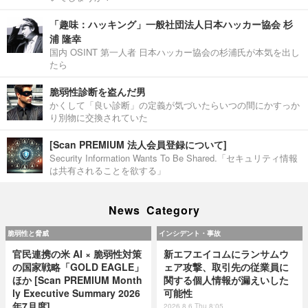
「趣味：ハッキング」一般社団法人日本ハッカー協会 杉
浦 隆幸
国内 OSINT 第一人者 日本ハッカー協会の杉浦氏が本気を出し
たら
脆弱性診断を盗んだ男
かくして「良い診断」の定義が気づいたらいつの間にかすっか
り別物に交換されていた
[Scan PREMIUM 法人会員登録について]
Security Information Wants To Be Shared.「セキュリティ情報
は共有されることを欲する」
News Category
脆弱性と脅威
インシデント・事故
官民連携の米 AI × 脆弱性対策
新エフエイコムにランサムウ
の国家戦略「GOLD EAGLE」
ェア攻撃、取引先の従業員に
ほか [Scan PREMIUM Month
関する個人情報が漏えいした
ly Executive Summary 2026
可能性
年7月度]
2026.8.6 Thu 8:05