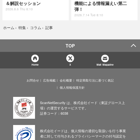
＆解説セッション
機能による情報漏えい第二
弾！
2026.8.6 Thu 8:10
2026.7.14 Tue 8:10
記事
ホーム
›
特集
›
コラム
›
TOP
Home
X
Mail Magazine
お問合せ
広告掲載
会社概要
特定商取引法に基づく表記
個人情報保護方針
ScanNetSecurity は、株式会社イード（東証グロース上
場）の運営するサービスです。
証券コード：6038
株式会社イードは、個人情報の適切な取扱いを行う事業
者に対して付与されるプライバシーマークの付与認定を