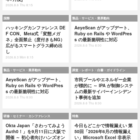
2026.8.6 Thu 8:15
国際
製品・サービス・業界動向
ハッキングカンファレンス DE
AeyeScan がアップデート、
F CON、Meta式「変態メガ
Ruby on Rails や WordPres
ネ」全面禁止（度付きもNG）
s の最新脆弱性に対応
広がるスマートグラス締め出
2026.8.6 Thu 8:00
し
2026.8.3 Mon 8:15
製品・サービス・業界動向
調査・レポート・白書・ガイドライン
AeyeScan がアップデート、
市民プールやエネルギー企業
Ruby on Rails や WordPres
が標的に ～ IPA が制御システ
s の最新脆弱性に対応
ムの最新サイバーインシデン
ト事例を追加
2026.8.6 Thu 8:00
2026.8.6 Thu 8:00
研修・セミナー・カンファレンス
特集
Okta Japan「さわってみよう
今日もどこかで情報漏えい 第
Auth0！」を9月11日に大阪で
50回「2026年6月の情報漏え
開催 ～ 初心者向けハンズオン
い」Microsoft Excel 非表示