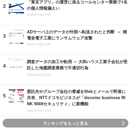
「東京アプリ」の運営に係るコールセンター業務で1名
の個人情報漏えい
2026.8.7(金) 8:05
ADサーバ上のデータが外部へ転送されたと判断 ～ 精
電舎電子工業にランサムウェア攻撃
2026.8.7(金) 8:05
調査データの加工や転用 ～ 大和ハウス工業子会社が受
託した地盤調査業務で不適切行為
2026.8.5(水) 8:05
委託先やグループ会社の脅威をWebとメールで即座に
共有、NTTドコモビジネスが「docomo business RI
NK WANセキュリティ」に新機能
2026.8.5(水) 8:00
ランキングをもっと見る