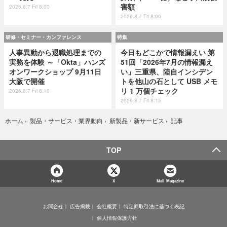
害額
2026.8.7 Fri 8:00
2026.8.7 Fri 8:00
研修・セミナー・カンファレンス
特集
人事異動から退職処理までの
今日もどこかで情報漏えい 第
実務を体験 ～「Okta」ハンズ
51回「2026年7月の情報漏え
オンワークショップ 9月11日
い」三重県、陸自インシデン
大阪で開催
トを他山の石として USB メモ
リ 1 万個チェック
2026.8.7 Fri 8:10
2026.8.7 Fri 8:15
記事
ホーム
›
製品・サービス・業界動向
›
新製品・新サービス
›
TOP
Home
X
Mail Magazine
お問合せ
広告掲載
会社概要
特定商取引法に基づく表記
個人情報保護方針