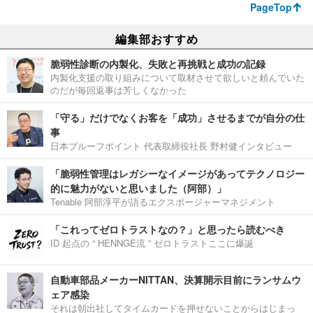
PageTop
編集部おすすめ
脆弱性診断の内製化、失敗と再挑戦と成功の記録
内製化支援の取り組みについて取材させて欲しいと頼んでいた
のだが毎回返事は芳しくなかった
「守る」だけでなくお客を「成功」させるまでが自分の仕
事
日本プルーフポイント 代表取締役社長 野村健インタビュー
「脆弱性管理はレガシーなイメージがあってテクノロジー
的に魅力がないと思いました（阿部）」
Tenable 阿部淳平が語るエクスポージャーマネジメント
「これってゼロトラストなの？」と思ったら読むべき
ID 起点の “ HENNGE流 ” ゼロトラストここに爆誕
自動車部品メーカーNITTAN、決算開示目前にランサムウ
ェア感染
それは朝出社してタイムカードを押せないことからはじまっ