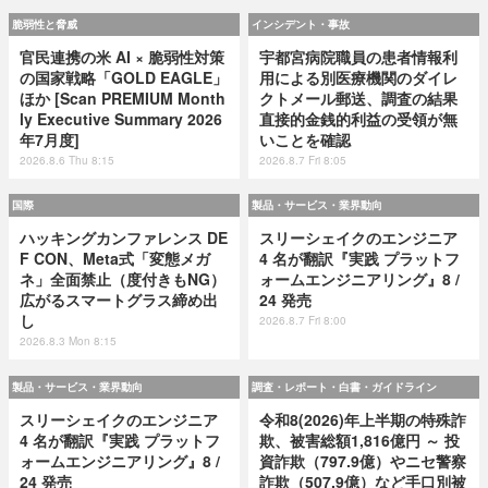
脆弱性と脅威
インシデント・事故
官民連携の米 AI × 脆弱性対策
宇都宮病院職員の患者情報利
の国家戦略「GOLD EAGLE」
用による別医療機関のダイレ
ほか [Scan PREMIUM Month
クトメール郵送、調査の結果
ly Executive Summary 2026
直接的金銭的利益の受領が無
年7月度]
いことを確認
2026.8.6 Thu 8:15
2026.8.7 Fri 8:05
国際
製品・サービス・業界動向
ハッキングカンファレンス DE
スリーシェイクのエンジニア
F CON、Meta式「変態メガ
4 名が翻訳『実践 プラットフ
ネ」全面禁止（度付きもNG）
ォームエンジニアリング』8 /
広がるスマートグラス締め出
24 発売
し
2026.8.7 Fri 8:00
2026.8.3 Mon 8:15
製品・サービス・業界動向
調査・レポート・白書・ガイドライン
スリーシェイクのエンジニア
令和8(2026)年上半期の特殊詐
4 名が翻訳『実践 プラットフ
欺、被害総額1,816億円 ～ 投
ォームエンジニアリング』8 /
資詐欺（797.9億）やニセ警察
24 発売
詐欺（507.9億）など手口別被