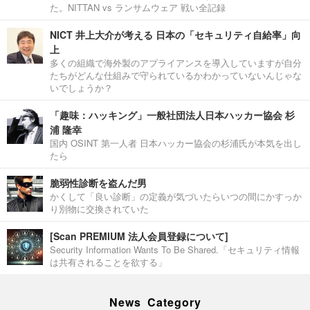
た。NITTAN vs ランサムウェア 戦い全記録
NICT 井上大介が考える 日本の「セキュリティ自給率」向
上
多くの組織で海外製のアプライアンスを導入していますが自分
たちがどんな仕組みで守られているかわかっていないんじゃな
いでしょうか？
「趣味：ハッキング」一般社団法人日本ハッカー協会 杉
浦 隆幸
国内 OSINT 第一人者 日本ハッカー協会の杉浦氏が本気を出し
たら
脆弱性診断を盗んだ男
かくして「良い診断」の定義が気づいたらいつの間にかすっか
り別物に交換されていた
[Scan PREMIUM 法人会員登録について]
Security Information Wants To Be Shared.「セキュリティ情報
は共有されることを欲する」
News Category