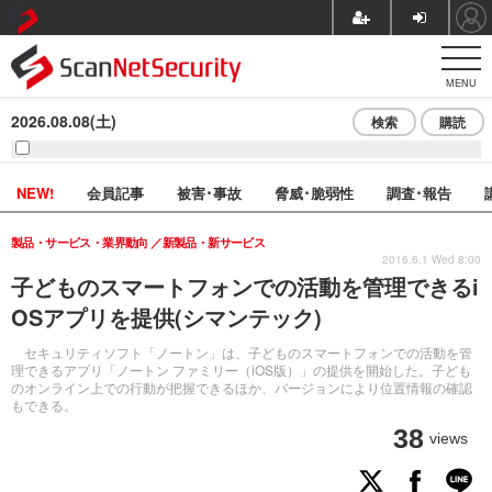
MENU
2026.08.08(土)
検索
購読
NEW!
会員記事
被害･事故
脅威･脆弱性
調査･報告
製品・サービス・業界動向
新製品・新サービス
2016.6.1 Wed 8:00
子どものスマートフォンでの活動を管理できるi
OSアプリを提供(シマンテック)
セキュリティソフト「ノートン」は、子どものスマートフォンでの活動を管
理できるアプリ「ノートン ファミリー（iOS版）」の提供を開始した。子ども
のオンライン上での行動が把握できるほか、バージョンにより位置情報の確認
もできる。
38
views