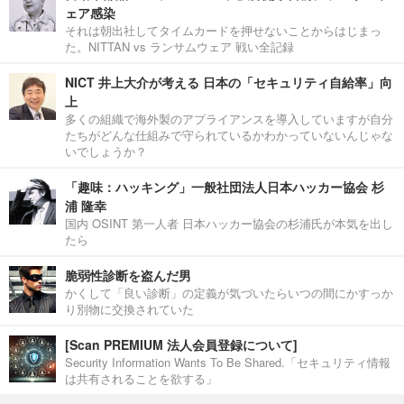
ェア感染
それは朝出社してタイムカードを押せないことからはじまっ
た。NITTAN vs ランサムウェア 戦い全記録
NICT 井上大介が考える 日本の「セキュリティ自給率」向
上
多くの組織で海外製のアプライアンスを導入していますが自分
たちがどんな仕組みで守られているかわかっていないんじゃな
いでしょうか？
「趣味：ハッキング」一般社団法人日本ハッカー協会 杉
浦 隆幸
国内 OSINT 第一人者 日本ハッカー協会の杉浦氏が本気を出し
たら
脆弱性診断を盗んだ男
かくして「良い診断」の定義が気づいたらいつの間にかすっか
り別物に交換されていた
[Scan PREMIUM 法人会員登録について]
Security Information Wants To Be Shared.「セキュリティ情報
は共有されることを欲する」