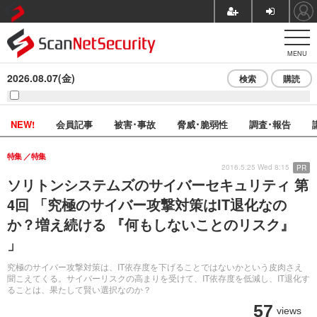
MENU
2026.08.07(金)
検索
購読
NEW!
会員記事
被害･事故
脅威･脆弱性
調査･報告
特集
特集
2016.5.25 Wed 8:15
PR
ソリトンシステムズのサイバーセキュリティ 第
4回 「究極のサイバー攻撃対策はIT退化なの
か？増え続ける 『何もしないことのリスク』
」
究極のサイバー攻撃対策は、IT依存度を下げることではないかという皮肉さえ
聞こえてくる。サイバーリスクの高まりを受けて、IT依存度を低減し、IT退化す
ることは、果たして賢い選択なのか？
57
views