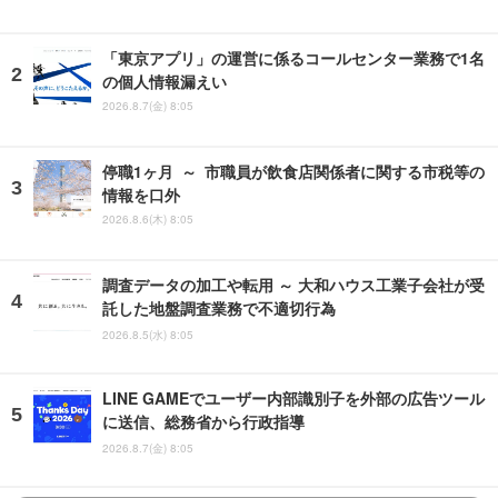
「東京アプリ」の運営に係るコールセンター業務で1名
の個人情報漏えい
2026.8.7(金) 8:05
停職1ヶ月 ～ 市職員が飲食店関係者に関する市税等の
情報を口外
2026.8.6(木) 8:05
調査データの加工や転用 ～ 大和ハウス工業子会社が受
託した地盤調査業務で不適切行為
2026.8.5(水) 8:05
LINE GAMEでユーザー内部識別子を外部の広告ツール
に送信、総務省から行政指導
2026.8.7(金) 8:05