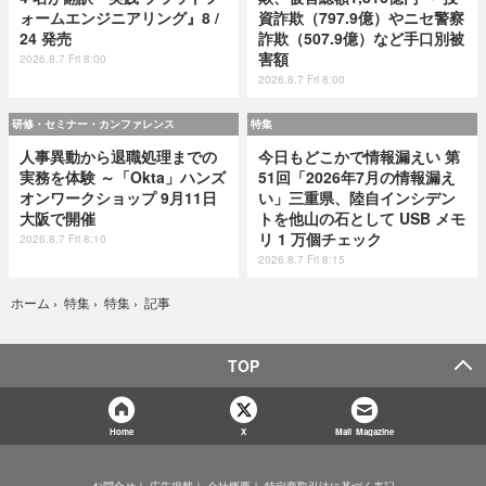
ォームエンジニアリング』8 /
資詐欺（797.9億）やニセ警察
24 発売
詐欺（507.9億）など手口別被
害額
2026.8.7 Fri 8:00
2026.8.7 Fri 8:00
研修・セミナー・カンファレンス
特集
人事異動から退職処理までの
今日もどこかで情報漏えい 第
実務を体験 ～「Okta」ハンズ
51回「2026年7月の情報漏え
オンワークショップ 9月11日
い」三重県、陸自インシデン
大阪で開催
トを他山の石として USB メモ
リ 1 万個チェック
2026.8.7 Fri 8:10
2026.8.7 Fri 8:15
記事
ホーム
›
特集
›
特集
›
TOP
Home
X
Mail Magazine
お問合せ
広告掲載
会社概要
特定商取引法に基づく表記