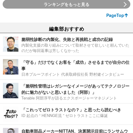
ランキングをもっと見る
PageTop
編集部おすすめ
脆弱性診断の内製化、失敗と再挑戦と成功の記録
内製化支援の取り組みについて取材させて欲しいと頼んでいた
のだが毎回返事は芳しくなかった
「守る」だけでなくお客を「成功」させるまでが自分の仕
事
日本プルーフポイント 代表取締役社長 野村健インタビュー
「脆弱性管理はレガシーなイメージがあってテクノロジー
的に魅力がないと思いました（阿部）」
Tenable 阿部淳平が語るエクスポージャーマネジメント
「これってゼロトラストなの？」と思ったら読むべき
ID 起点の “ HENNGE流 ” ゼロトラストここに爆誕
自動車部品メーカーNITTAN、決算開示目前にランサムウ