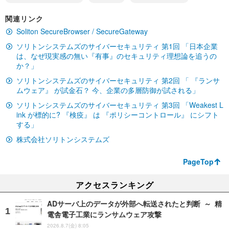
関連リンク
Soliton SecureBrowser / SecureGateway
ソリトンシステムズのサイバーセキュリティ 第1回 「日本企業
は、なぜ現実感の無い『有事』のセキュリティ理想論を追うの
か？」
ソリトンシステムズのサイバーセキュリティ 第2回 「 『ランサ
ムウェア』 が試金石？ 今、企業の多層防御が試される」
ソリトンシステムズのサイバーセキュリティ 第3回 「Weakest L
ink が標的に? 『検疫』 は 『ポリシーコントロール』 にシフト
する」
株式会社ソリトンシステムズ
PageTop
アクセスランキング
ADサーバ上のデータが外部へ転送されたと判断 ～ 精
電舎電子工業にランサムウェア攻撃
2026.8.7(金) 8:05