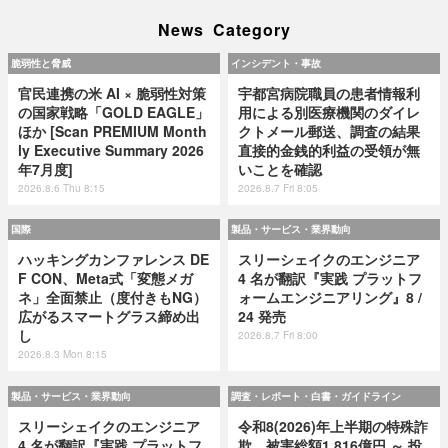
News Category
脆弱性と脅威
インシデント・事故
官民連携の米 AI × 脆弱性対策
宇都宮病院職員の患者情報利
の国家戦略「GOLD EAGLE」
用による別医療機関のダイレ
ほか [Scan PREMIUM Month
クトメール郵送、調査の結果
ly Executive Summary 2026
直接的金銭的利益の受領が無
年7月度]
いことを確認
2026.8.6 Thu 8:15
2026.8.7 Fri 8:05
国際
製品・サービス・業界動向
ハッキングカンファレンス DE
スリーシェイクのエンジニア
F CON、Meta式「変態メガ
4 名が翻訳『実践 プラットフ
ネ」全面禁止（度付きもNG）
ォームエンジニアリング』8 /
広がるスマートグラス締め出
24 発売
し
2026.8.7 Fri 8:00
2026.8.3 Mon 8:15
製品・サービス・業界動向
調査・レポート・白書・ガイドライン
スリーシェイクのエンジニア
令和8(2026)年上半期の特殊詐
4 名が翻訳『実践 プラットフ
欺、被害総額1,816億円 ～ 投