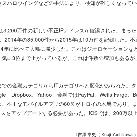
セスハロウイングなどの手法により、検知が難しくなってい
は3,200万件の新しい不正IPアドレスが確認された。まった
014年の85,000件から2015年は10万件を記録した。不正
14年に比べて大幅に減少した。これはジオロケーションな
一気に3位まで上がっているが、これは件数の増加もあるが
。
での金融カテゴリからITカテゴリへと変化がみられた。タ
ropbox、Yahoo、金融ではPayPal、Wells Fargo、B
リでは、不正なモバイルアプリの60％がトロイの木馬であり、
バイスをアップデートする必要があった。iOSでは、200万以
《吉澤 亨史（ Kouji Yoshizawa