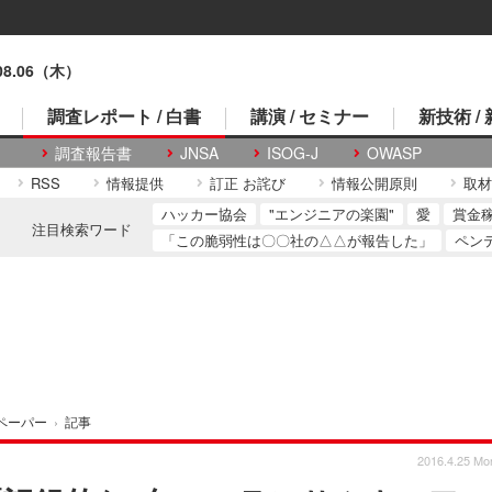
.08.06（木）
調査レポート / 白書
講演 / セミナー
新技術 /
調査報告書
JNSA
ISOG-J
OWASP
RSS
情報提供
訂正 お詫び
情報公開原則
取材
ハッカー協会
"エンジニアの楽園"
愛
賞金
注目検索ワード
「この脆弱性は〇〇社の△△が報告した」
ペン
ペーパー
›
記事
2016.4.25 Mo