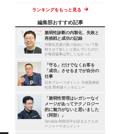
ランキングをもっと見る
編集部おすすめ記事
脆弱性診断の内製化、失敗と
再挑戦と成功の記録
内製化支援の取り組みについて取
材させて欲しいと頼んでいたのだ
が毎回返事は芳しくなかった
「守る」だけでなくお客を
「成功」させるまでが自分の
仕事
日本プルーフポイント 代表取締役
社長 野村健インタビュー
「脆弱性管理はレガシーなイ
メージがあってテクノロジー
的に魅力がないと思いました
（阿部）」
Tenable 阿部淳平が語るエクスポ
ージャーマネジメント