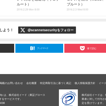
ルート）
ブルート）
2016.2.29 Mon 8:00
2016.2.3 Wed 8:00
ローしよう！
@scannetsecurityをフォロー
ブックマーク
後で読む
掲載のお問い合わせ
会社概要
特定商取引法に基づく表記
個人情報保護方針
イー
ecurity は、株式会社イード（東証グロース
株式会社イードは、
するサービスです。
業者に対して付与さ
038
定を受けています。