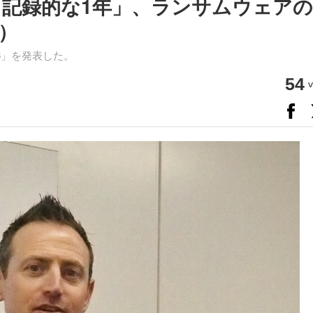
「記録的な1年」、ランサムウェア
）
6」を発表した。
54
v