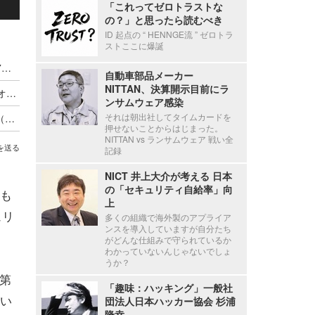
「これってゼロトラストな
の？」と思ったら読むべき
ID 起点の “ HENNGE流 ” ゼロトラ
ストここに爆誕
フィッシングは640％の増加、HTTPS導入率は27％に--年間レポート（ウェブルート）
自動車部品メーカー
NITTAN、決算開示目前にラ
脅威インテリジェンスを SKYSEA Client View のオプションに（ウェブルート）
ンサムウェア感染
それは朝出社してタイムカードを
「最も危険なマルウェア2019」Emotet上位席巻（ウェブルート）
押せないことからはじまった。
NITTAN vs ランサムウェア 戦い全
を送る
記録
NICT 井上大介が考える 日本
の「セキュリティ自給率」向
も
上
ュリ
多くの組織で海外製のアプライア
ンスを導入していますが自分たち
がどんな仕組みで守られているか
わかっていないんじゃないでしょ
うか？
第
「趣味：ハッキング」一般社
い
団法人日本ハッカー協会 杉浦
隆幸