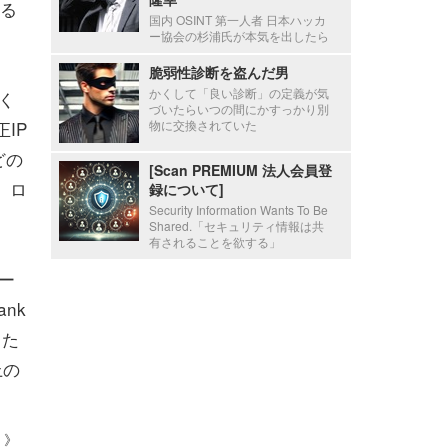
る
国内 OSINT 第一人者 日本ハッカ
ー協会の杉浦氏が本気を出したら
脆弱性診断を盗んだ男
かくして「良い診断」の定義が気
く
づいたらいつの間にかすっかり別
IP
物に交換されていた
どの
[Scan PREMIUM 法人会員登
、ロ
録について]
Security Information Wants To Be
Shared.「セキュリティ情報は共
有されることを欲する」
ー
ank
また
上の
 ）》