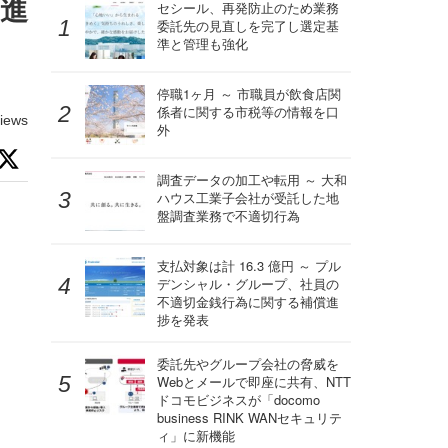
の進
セシール、再発防止のため業務
委託先の見直しを完了し選定基
準と管理も強化
停職1ヶ月 ～ 市職員が飲食店関
係者に関する市税等の情報を口
iews
外
調査データの加工や転用 ～ 大和
ハウス工業子会社が受託した地
盤調査業務で不適切行為
支払対象は計 16.3 億円 ～ プル
デンシャル・グループ、社員の
不適切金銭行為に関する補償進
捗を発表
委託先やグループ会社の脅威を
Webとメールで即座に共有、NTT
ドコモビジネスが「docomo
business RINK WANセキュリテ
ィ」に新機能