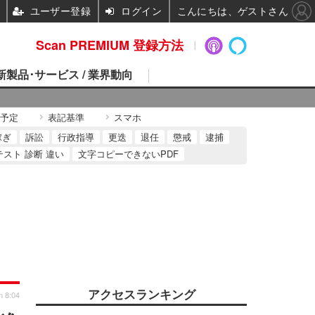
ユーザー登録
ログイン
こんにちは、ゲストさん
Scan PREMIUM 登録方法
 新製品･サービス / 業界動向
予定
表記基準
スマホ
稼ぎ
訴訟
行政指導
更迭
退任
懲戒
逮捕
テスト 診断 違い
文字コピーできないPDF
アクセスランキング
n 8:04