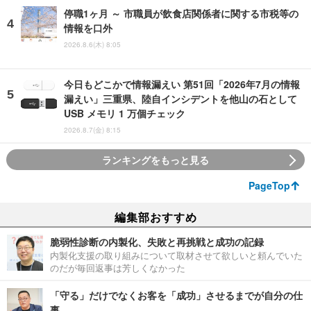
停職1ヶ月 ～ 市職員が飲食店関係者に関する市税等の
情報を口外
2026.8.6(木) 8:05
今日もどこかで情報漏えい 第51回「2026年7月の情報
漏えい」三重県、陸自インシデントを他山の石として
USB メモリ 1 万個チェック
2026.8.7(金) 8:15
ランキングをもっと見る
PageTop
編集部おすすめ
脆弱性診断の内製化、失敗と再挑戦と成功の記録
内製化支援の取り組みについて取材させて欲しいと頼んでいた
のだが毎回返事は芳しくなかった
「守る」だけでなくお客を「成功」させるまでが自分の仕
事