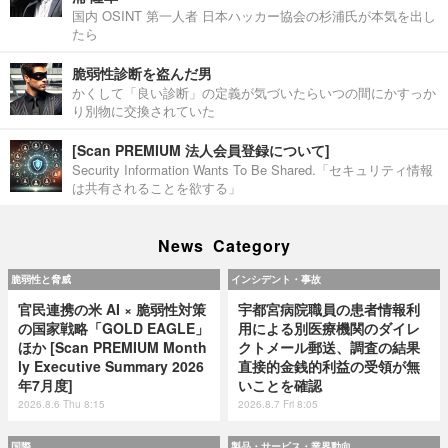
国内 OSINT 第一人者 日本ハッカー協会の杉浦氏が本気を出し
たら
脆弱性診断を盗んだ男
かくして「良い診断」の定義が気づいたらいつの間にかすっか
り別物に交換されていた
[Scan PREMIUM 法人会員登録について]
Security Information Wants To Be Shared.「セキュリティ情報
は共有されることを欲する」
News Category
脆弱性と脅威
インシデント・事故
官民連携の米 AI × 脆弱性対策
宇都宮病院職員の患者情報利
の国家戦略「GOLD EAGLE」
用による別医療機関のダイレ
ほか [Scan PREMIUM Month
クトメール郵送、調査の結果
ly Executive Summary 2026
直接的金銭的利益の受領が無
年7月度]
いことを確認
2026.8.6 Thu 8:15
2026.8.7 Fri 8:05
国際
製品・サービス・業界動向