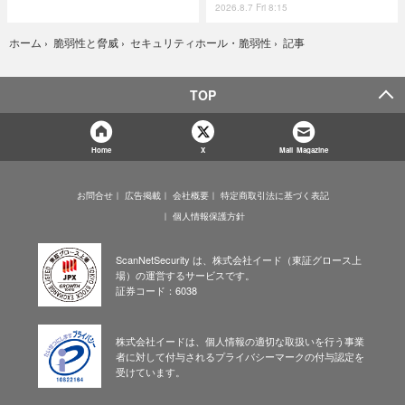
2026.8.7 Fri 8:15
記事
ホーム
›
脆弱性と脅威
›
セキュリティホール・脆弱性
›
TOP
Home
X
Mail Magazine
お問合せ
広告掲載
会社概要
特定商取引法に基づく表記
個人情報保護方針
ScanNetSecurity は、株式会社イード（東証グロース上
場）の運営するサービスです。
証券コード：6038
株式会社イードは、個人情報の適切な取扱いを行う事業
者に対して付与されるプライバシーマークの付与認定を
受けています。