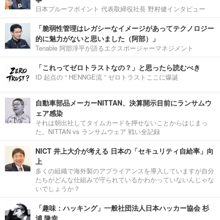
日本プルーフポイント 代表取締役社長 野村健インタビュー
「脆弱性管理はレガシーなイメージがあってテクノロジー
的に魅力がないと思いました（阿部）」
Tenable 阿部淳平が語るエクスポージャーマネジメント
「これってゼロトラストなの？」と思ったら読むべき
ID 起点の “ HENNGE流 ” ゼロトラストここに爆誕
自動車部品メーカーNITTAN、決算開示目前にランサムウ
ェア感染
それは朝出社してタイムカードを押せないことからはじまっ
た。NITTAN vs ランサムウェア 戦い全記録
NICT 井上大介が考える 日本の「セキュリティ自給率」向
上
多くの組織で海外製のアプライアンスを導入していますが自分
たちがどんな仕組みで守られているかわかっていないんじゃな
いでしょうか？
「趣味：ハッキング」一般社団法人日本ハッカー協会 杉
浦 隆幸