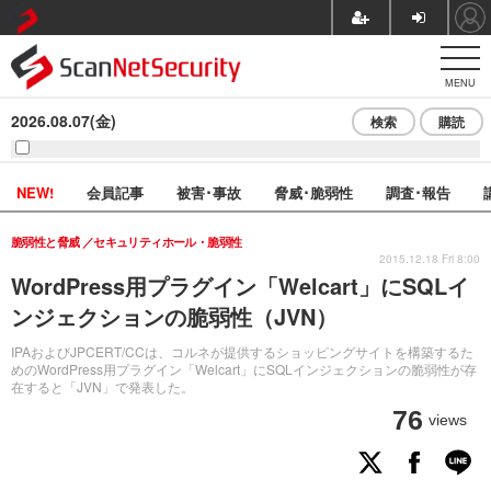
MENU
2026.08.07(金)
検索
購読
NEW!
会員記事
被害･事故
脅威･脆弱性
調査･報告
脆弱性と脅威
セキュリティホール・脆弱性
2015.12.18 Fri 8:00
WordPress用プラグイン「Welcart」にSQLイ
ンジェクションの脆弱性（JVN）
IPAおよびJPCERT/CCは、コルネが提供するショッピングサイトを構築するた
めのWordPress用プラグイン「Welcart」にSQLインジェクションの脆弱性が存
在すると「JVN」で発表した。
76
views