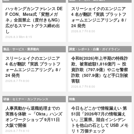
ハッキングカンファレンス DE
スリーシェイクのエンジニア
F CON、Meta式「変態メガ
4 名が翻訳『実践 プラットフ
ネ」全面禁止（度付きもNG）
ォームエンジニアリング』8 /
広がるスマートグラス締め出
24 発売
し
2026.8.7 Fri 8:00
2026.8.3 Mon 8:15
製品・サービス・業界動向
調査・レポート・白書・ガイドライン
スリーシェイクのエンジニア
令和8(2026)年上半期の特殊詐
4 名が翻訳『実践 プラットフ
欺、被害総額1,816億円 ～ 投
ォームエンジニアリング』8 /
資詐欺（797.9億）やニセ警察
24 発売
詐欺（507.9億）など手口別被
害額
2026.8.7 Fri 8:00
2026.8.7 Fri 8:00
研修・セミナー・カンファレンス
特集
人事異動から退職処理までの
今日もどこかで情報漏えい 第
実務を体験 ～「Okta」ハンズ
51回「2026年7月の情報漏え
オンワークショップ 9月11日
い」三重県、陸自インシデン
大阪で開催
トを他山の石として USB メモ
リ 1 万個チェック
2026.8.7 Fri 8:10