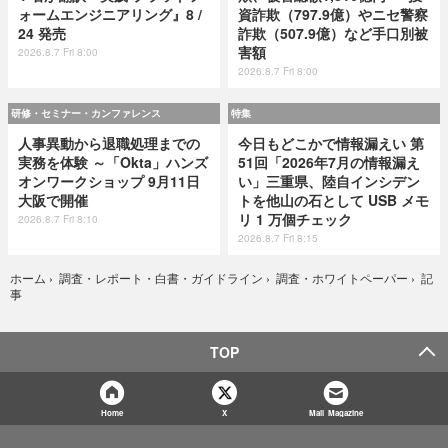
ォームエンジニアリング』8 /
資詐欺（797.9億）やニセ警察
24 発売
詐欺（507.9億）など手口別被
害額
2026.8.7 Fri 8:00
2026.8.7 Fri 8:00
研修・セミナー・カンファレンス
特集
人事異動から退職処理までの
今日もどこかで情報漏えい 第
実務を体験 ～「Okta」ハンズ
51回「2026年7月の情報漏え
オンワークショップ 9月11日
い」三重県、陸自インシデン
大阪で開催
トを他山の石として USB メモ
リ 1 万個チェック
2026.8.7 Fri 8:10
2026.8.7 Fri 8:15
記
ホーム
›
調査・レポート・白書・ガイドライン
›
調査・ホワイトペーパー
›
事
TOP
Home
X
Mail Magazine