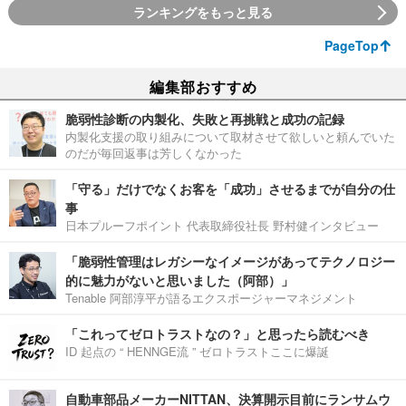
ランキングをもっと見る
PageTop
編集部おすすめ
脆弱性診断の内製化、失敗と再挑戦と成功の記録
内製化支援の取り組みについて取材させて欲しいと頼んでいた
のだが毎回返事は芳しくなかった
「守る」だけでなくお客を「成功」させるまでが自分の仕
事
日本プルーフポイント 代表取締役社長 野村健インタビュー
「脆弱性管理はレガシーなイメージがあってテクノロジー
的に魅力がないと思いました（阿部）」
Tenable 阿部淳平が語るエクスポージャーマネジメント
「これってゼロトラストなの？」と思ったら読むべき
ID 起点の “ HENNGE流 ” ゼロトラストここに爆誕
自動車部品メーカーNITTAN、決算開示目前にランサムウ