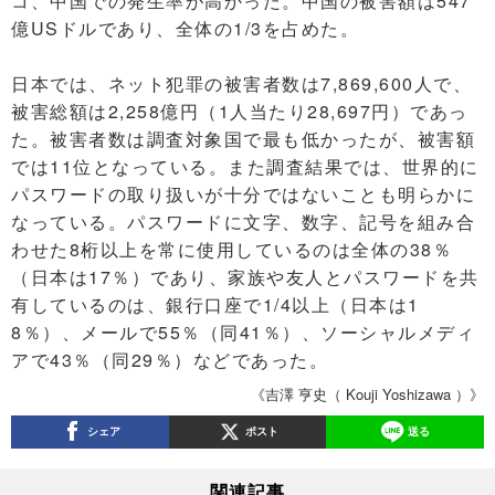
コ、中国での発生率が高かった。中国の被害額は547
億USドルであり、全体の1/3を占めた。
日本では、ネット犯罪の被害者数は7,869,600人で、
被害総額は2,258億円（1人当たり28,697円）であっ
た。被害者数は調査対象国で最も低かったが、被害額
では11位となっている。また調査結果では、世界的に
パスワードの取り扱いが十分ではないことも明らかに
なっている。パスワードに文字、数字、記号を組み合
わせた8桁以上を常に使用しているのは全体の38％
（日本は17％）であり、家族や友人とパスワードを共
有しているのは、銀行口座で1/4以上（日本は1
8％）、メールで55％（同41％）、ソーシャルメディ
アで43％（同29％）などであった。
《吉澤 亨史（ Kouji Yoshizawa ）》
シェア
ポスト
送る
関連記事