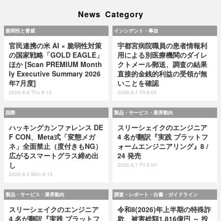
News Category
脆弱性と脅威
インシデント・事故
官民連携の米 AI × 脆弱性対策
宇都宮病院職員の患者情報利
の国家戦略「GOLD EAGLE」
用による別医療機関のダイレ
ほか [Scan PREMIUM Month
クトメール郵送、調査の結果
ly Executive Summary 2026
直接的金銭的利益の受領が無
年7月度]
いことを確認
2026.8.6 Thu 8:15
2026.8.7 Fri 8:05
国際
製品・サービス・業界動向
ハッキングカンファレンス DE
スリーシェイクのエンジニア
F CON、Meta式「変態メガ
4 名が翻訳『実践 プラットフ
ネ」全面禁止（度付きもNG）
ォームエンジニアリング』8 /
広がるスマートグラス締め出
24 発売
し
2026.8.7 Fri 8:00
2026.8.3 Mon 8:15
製品・サービス・業界動向
調査・レポート・白書・ガイドライン
スリーシェイクのエンジニア
令和8(2026)年上半期の特殊詐
4 名が翻訳『実践 プラットフ
欺、被害総額1,816億円 ～ 投