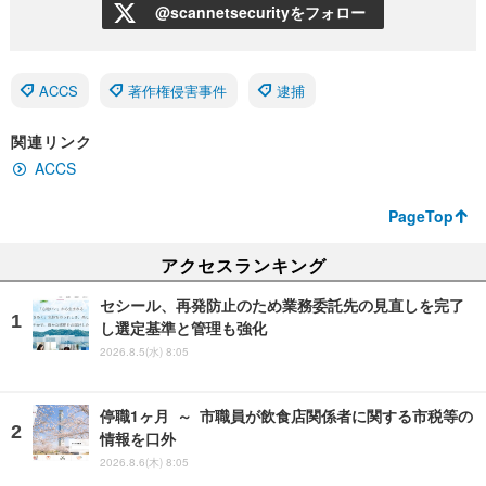
@scannetsecurityをフォロー
ACCS
著作権侵害事件
逮捕
関連リンク
ACCS
PageTop
アクセスランキング
セシール、再発防止のため業務委託先の見直しを完了
し選定基準と管理も強化
2026.8.5(水) 8:05
停職1ヶ月 ～ 市職員が飲食店関係者に関する市税等の
情報を口外
2026.8.6(木) 8:05