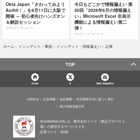
Okta Japan「さわってみよう
今日もどこかで情報漏えい 第
Auth0！」を9月11日に大阪で
50回「2026年6月の情報漏え
開催 ～ 初心者向けハンズオン
い」Microsoft Excel 非表示
＆解説セッション
機能による情報漏えい第二
弾！
2026.8.6 Thu 8:10
2026.7.14 Tue 8:10
記事
ホーム
›
インシデント・事故
›
インシデント・情報漏えい
›
TOP
Home
X
Mail Magazine
お問合せ
広告掲載
会社概要
特定商取引法に基づく表記
個人情報保護方針
ScanNetSecurity は、株式会社イード（東証グロース上
場）の運営するサービスです。
証券コード：6038