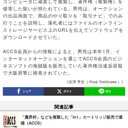
コンピュータに蔵置して複製し、著作権（複製権）を
侵害した疑いが持たれている。男性は、オークション
の出品画面で、商品のやり取りを「取引ナビ」でのみ
行うことを説明し、落札者にはファイルのオンライン
ストレージサービス上のURLを伝えてソフトウェアを
ダウンロードさせていた。
ACCS会員からの情報によると、男性は本年1月、イ
ンターネットオークションを通じてACCS会員のビジ
ネスソフトの海賊版を販売していた著作権法違反容疑
で大阪府警に摘発されていた。
《吉澤 亨史（ Kouji Yoshizawa ）》
シェア
ポスト
送る
関連記事
「魔界村」などを複製した「in1」カートリッジ販売で逮
捕（ACCS）