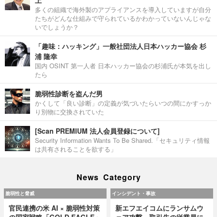
多くの組織で海外製のアプライアンスを導入していますが自分
たちがどんな仕組みで守られているかわかっていないんじゃな
いでしょうか？
「趣味：ハッキング」一般社団法人日本ハッカー協会 杉
浦 隆幸
国内 OSINT 第一人者 日本ハッカー協会の杉浦氏が本気を出し
たら
脆弱性診断を盗んだ男
かくして「良い診断」の定義が気づいたらいつの間にかすっか
り別物に交換されていた
[Scan PREMIUM 法人会員登録について]
Security Information Wants To Be Shared.「セキュリティ情報
は共有されることを欲する」
News Category
脆弱性と脅威
インシデント・事故
官民連携の米 AI × 脆弱性対策
新エフエイコムにランサムウ
の国家戦略「GOLD EAGLE」
ェア攻撃、取引先の従業員に