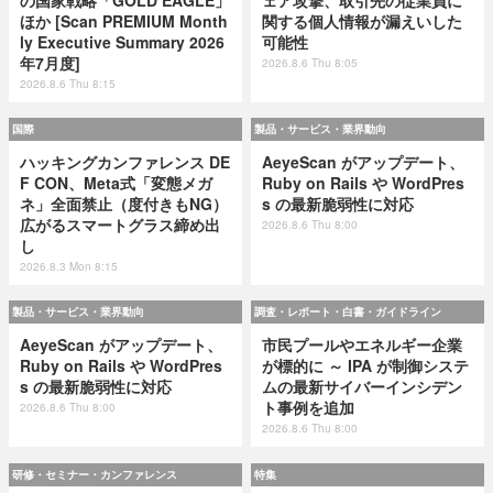
ほか [Scan PREMIUM Month
関する個人情報が漏えいした
ly Executive Summary 2026
可能性
年7月度]
2026.8.6 Thu 8:05
2026.8.6 Thu 8:15
国際
製品・サービス・業界動向
ハッキングカンファレンス DE
AeyeScan がアップデート、
F CON、Meta式「変態メガ
Ruby on Rails や WordPres
ネ」全面禁止（度付きもNG）
s の最新脆弱性に対応
広がるスマートグラス締め出
2026.8.6 Thu 8:00
し
2026.8.3 Mon 8:15
製品・サービス・業界動向
調査・レポート・白書・ガイドライン
AeyeScan がアップデート、
市民プールやエネルギー企業
Ruby on Rails や WordPres
が標的に ～ IPA が制御システ
s の最新脆弱性に対応
ムの最新サイバーインシデン
ト事例を追加
2026.8.6 Thu 8:00
2026.8.6 Thu 8:00
研修・セミナー・カンファレンス
特集