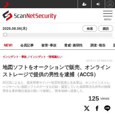
MENU
2026.08.06(木)
検索
購読
NEW!
会員記事
被害･事故
脅威･脆弱性
調査･報告
インシデント・事故
インシデント・情報漏えい
2015.11.25 Wed 8:00
地図ソフトをオークションで販売、オンライン
ストレージで提供の男性を逮捕（ACCS）
ACCSによると、熊本県警サイバー犯罪対策課と玉名署は、オンラインストレ
ージサーバに地図ソフトのデータを記録・蔵置していた福岡県北九州市の無職
男性を著作権法違反の疑いで逮捕し、熊本地検へ送致した。
125
views