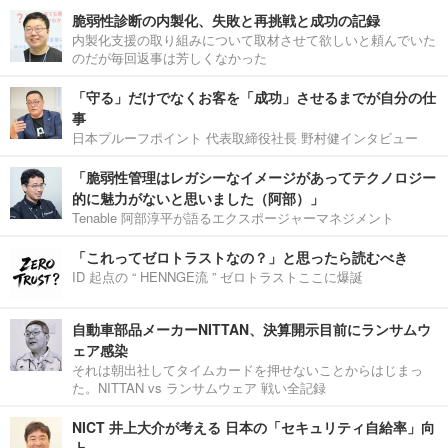
脆弱性診断の内製化、失敗と再挑戦と成功の記録
内製化支援の取り組みについて取材させて欲しいと頼んでいた
のだが毎回返事は芳しくなかった
「守る」だけでなくお客を「成功」させるまでが自分の仕
事
日本プルーフポイント 代表取締役社長 野村健インタビュー
「脆弱性管理はレガシーなイメージがあってテクノロジー
的に魅力がないと思いました（阿部）」
Tenable 阿部淳平が語るエクスポージャーマネジメント
「これってゼロトラストなの？」と思ったら読むべき
ID 起点の “ HENNGE流 ” ゼロトラストここに爆誕
自動車部品メーカーNITTAN、決算開示目前にランサムウ
ェア感染
それは朝出社してタイムカードを押せないことからはじまっ
た。NITTAN vs ランサムウェア 戦い全記録
NICT 井上大介が考える 日本の「セキュリティ自給率」向
上