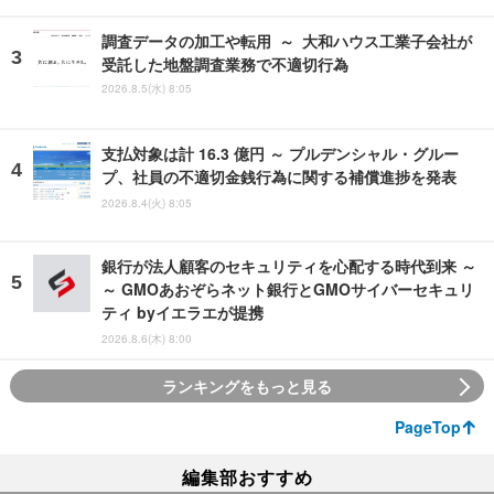
調査データの加工や転用 ～ 大和ハウス工業子会社が
受託した地盤調査業務で不適切行為
2026.8.5(水) 8:05
支払対象は計 16.3 億円 ～ プルデンシャル・グルー
プ、社員の不適切金銭行為に関する補償進捗を発表
2026.8.4(火) 8:05
銀行が法人顧客のセキュリティを心配する時代到来 ～
～ GMOあおぞらネット銀行とGMOサイバーセキュリ
ティ byイエラエが提携
2026.8.6(木) 8:00
ランキングをもっと見る
PageTop
編集部おすすめ