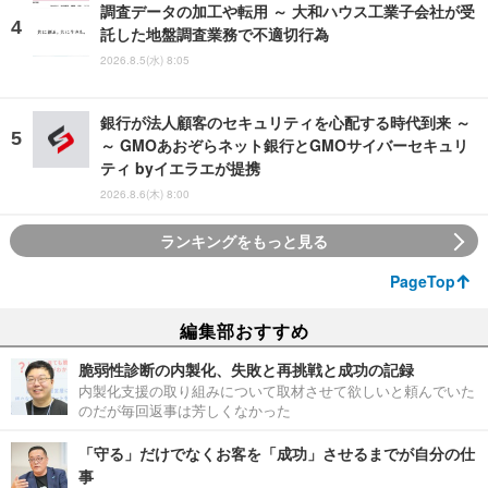
調査データの加工や転用 ～ 大和ハウス工業子会社が受
託した地盤調査業務で不適切行為
2026.8.5(水) 8:05
銀行が法人顧客のセキュリティを心配する時代到来 ～
～ GMOあおぞらネット銀行とGMOサイバーセキュリ
ティ byイエラエが提携
2026.8.6(木) 8:00
ランキングをもっと見る
PageTop
編集部おすすめ
脆弱性診断の内製化、失敗と再挑戦と成功の記録
内製化支援の取り組みについて取材させて欲しいと頼んでいた
のだが毎回返事は芳しくなかった
「守る」だけでなくお客を「成功」させるまでが自分の仕
事