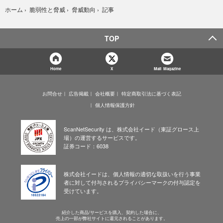
記事
ホーム
›
脆弱性と脅威
›
脅威動向
›
TOP
Home
X
Mail Magazine
お問合せ
広告掲載
会社概要
特定商取引法に基づく表記
個人情報保護方針
ScanNetSecurity は、株式会社イード（東証グロース上
場）の運営するサービスです。
証券コード：6038
株式会社イードは、個人情報の適切な取扱いを行う事業
者に対して付与されるプライバシーマークの付与認定を
受けています。
紹介した商品/サービスを購入、契約した場合に、
売上の一部が弊社サイトに還元されることがあります。