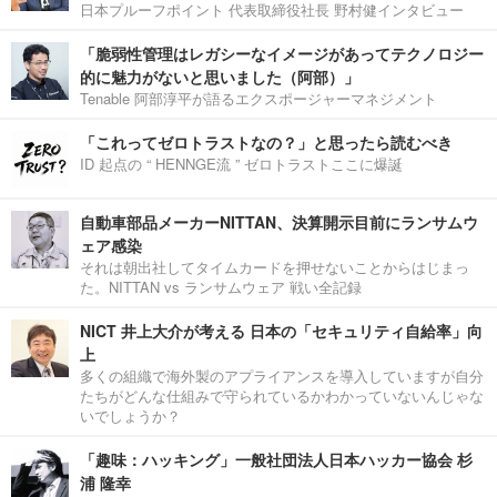
日本プルーフポイント 代表取締役社長 野村健インタビュー
「脆弱性管理はレガシーなイメージがあってテクノロジー
的に魅力がないと思いました（阿部）」
Tenable 阿部淳平が語るエクスポージャーマネジメント
「これってゼロトラストなの？」と思ったら読むべき
ID 起点の “ HENNGE流 ” ゼロトラストここに爆誕
自動車部品メーカーNITTAN、決算開示目前にランサムウ
ェア感染
それは朝出社してタイムカードを押せないことからはじまっ
た。NITTAN vs ランサムウェア 戦い全記録
NICT 井上大介が考える 日本の「セキュリティ自給率」向
上
多くの組織で海外製のアプライアンスを導入していますが自分
たちがどんな仕組みで守られているかわかっていないんじゃな
いでしょうか？
「趣味：ハッキング」一般社団法人日本ハッカー協会 杉
浦 隆幸