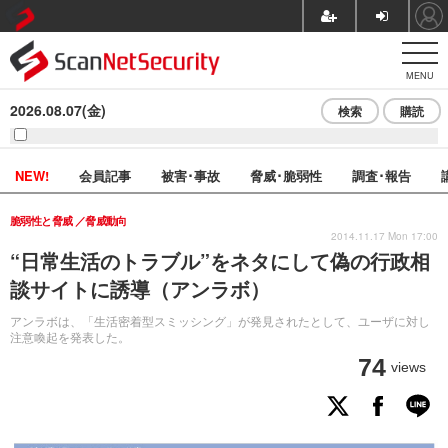
MENU
2026.08.07(金)
検索
購読
NEW!
会員記事
被害･事故
脅威･脆弱性
調査･報告
脆弱性と脅威
脅威動向
2014.11.17 Mon 17:00
“日常生活のトラブル”をネタにして偽の行政相
談サイトに誘導（アンラボ）
アンラボは、「生活密着型スミッシング」が発見されたとして、ユーザに対し
注意喚起を発表した。
74
views