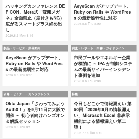
ハッキングカンファレンス DE
AeyeScan がアップデート、
F CON、Meta式「変態メガ
Ruby on Rails や WordPres
ネ」全面禁止（度付きもNG）
s の最新脆弱性に対応
広がるスマートグラス締め出
2026.8.6 Thu 8:00
し
2026.8.3 Mon 8:15
製品・サービス・業界動向
調査・レポート・白書・ガイドライン
AeyeScan がアップデート、
市民プールやエネルギー企業
Ruby on Rails や WordPres
が標的に ～ IPA が制御システ
s の最新脆弱性に対応
ムの最新サイバーインシデン
ト事例を追加
2026.8.6 Thu 8:00
2026.8.6 Thu 8:00
研修・セミナー・カンファレンス
特集
Okta Japan「さわってみよう
今日もどこかで情報漏えい 第
Auth0！」を9月11日に大阪で
50回「2026年6月の情報漏え
開催 ～ 初心者向けハンズオン
い」Microsoft Excel 非表示
＆解説セッション
機能による情報漏えい第二
弾！
2026.8.6 Thu 8:10
2026.7.14 Tue 8:10