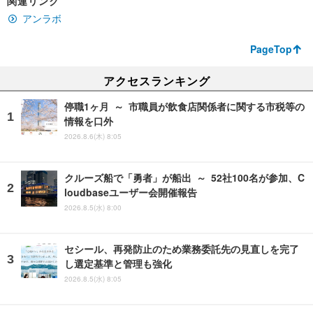
関連リンク
アンラボ
PageTop
アクセスランキング
停職1ヶ月 ～ 市職員が飲食店関係者に関する市税等の
情報を口外
2026.8.6(木) 8:05
クルーズ船で「勇者」が船出 ～ 52社100名が参加、C
loudbaseユーザー会開催報告
2026.8.5(水) 8:00
セシール、再発防止のため業務委託先の見直しを完了
し選定基準と管理も強化
2026.8.5(水) 8:05