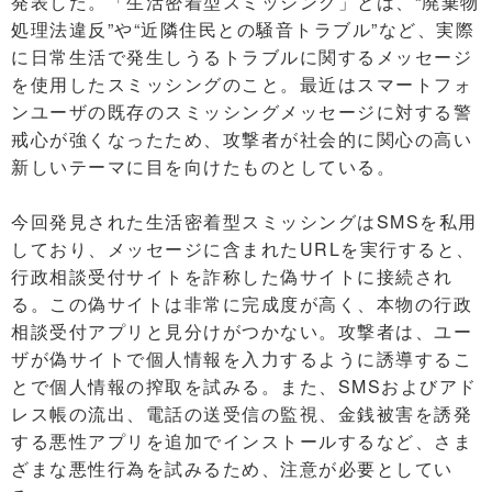
発表した。「生活密着型スミッシング」とは、“廃棄物
処理法違反”や“近隣住民との騒音トラブル”など、実際
に日常生活で発生しうるトラブルに関するメッセージ
を使用したスミッシングのこと。最近はスマートフォ
ンユーザの既存のスミッシングメッセージに対する警
戒心が強くなったため、攻撃者が社会的に関心の高い
新しいテーマに目を向けたものとしている。
今回発見された生活密着型スミッシングはSMSを私用
しており、メッセージに含まれたURLを実行すると、
行政相談受付サイトを詐称した偽サイトに接続され
る。この偽サイトは非常に完成度が高く、本物の行政
相談受付アプリと見分けがつかない。攻撃者は、ユー
ザが偽サイトで個人情報を入力するように誘導するこ
とで個人情報の搾取を試みる。また、SMSおよびアド
レス帳の流出、電話の送受信の監視、金銭被害を誘発
する悪性アプリを追加でインストールするなど、さま
ざまな悪性行為を試みるため、注意が必要としてい