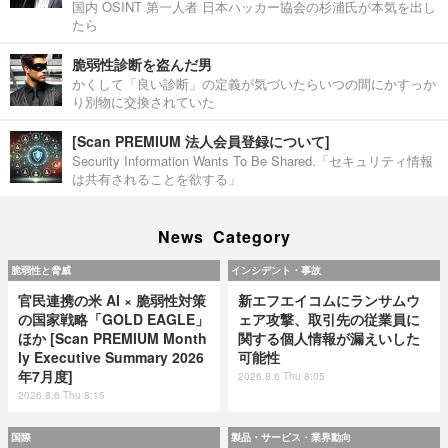
国内 OSINT 第一人者 日本ハッカー協会の杉浦氏が本気を出し
たら
脆弱性診断を盗んだ男
かくして「良い診断」の定義が気づいたらいつの間にかすっか
り別物に交換されていた
[Scan PREMIUM 法人会員登録について]
Security Information Wants To Be Shared.「セキュリティ情報
は共有されることを欲する」
News Category
脆弱性と脅威
インシデント・事故
官民連携の米 AI × 脆弱性対策
新エフエイコムにランサムウ
の国家戦略「GOLD EAGLE」
ェア攻撃、取引先の従業員に
ほか [Scan PREMIUM Month
関する個人情報が漏えいした
ly Executive Summary 2026
可能性
年7月度]
2026.8.6 Thu 8:05
2026.8.6 Thu 8:15
国際
製品・サービス・業界動向