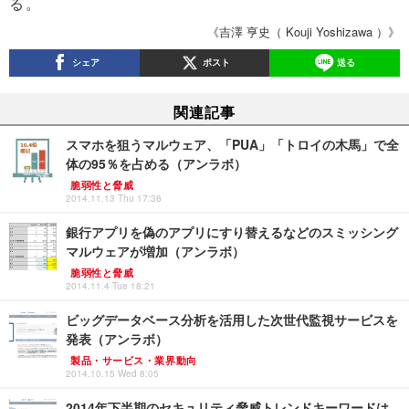
る。
《吉澤 亨史（ Kouji Yoshizawa ）》
シェア
ポスト
送る
関連記事
スマホを狙うマルウェア、「PUA」「トロイの木馬」で全
体の95％を占める（アンラボ）
脆弱性と脅威
2014.11.13 Thu 17:36
銀行アプリを偽のアプリにすり替えるなどのスミッシング
マルウェアが増加（アンラボ）
脆弱性と脅威
2014.11.4 Tue 18:21
ビッグデータベース分析を活用した次世代監視サービスを
発表（アンラボ）
製品・サービス・業界動向
2014.10.15 Wed 8:05
2014年下半期のセキュリティ脅威トレンドキーワードは