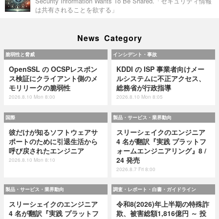
Security Information Wants To Be Shared.「セキュリティ情報
は共有されることを欲する」
News Category
脆弱性と脅威
インシデント・事故
OpenSSL の OCSPレスポン
KDDI の ISP 事業者向けメー
ス検証にクライアント側のメ
ルシステムに不正アクセス、
モリリークの脆弱性
総務省が行政指導
2026.8.10 Mon 8:00
2026.8.10 Mon 8:05
国際
製品・サービス・業界動向
彼だけが知るソフトウェアサ
スリーシェイクのエンジニア
ポートのために引退生活から
4 名が翻訳『実践 プラットフ
呼び戻されたエンジニア
ォームエンジニアリング』8 /
24 発売
2026.8.10 Mon 8:10
2026.8.7 Fri 8:00
製品・サービス・業界動向
調査・レポート・白書・ガイドライン
スリーシェイクのエンジニア
令和8(2026)年上半期の特殊詐
4 名が翻訳『実践 プラットフ
欺、被害総額1,816億円 ～ 投