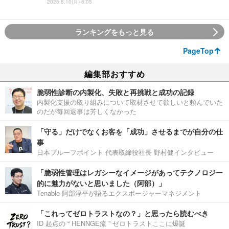
2026.8.10(月) 8:05
ランキングをもっと見る
PageTop
編集部おすすめ
脆弱性診断の内製化、失敗と再挑戦と成功の記録
内製化支援の取り組みについて取材させて欲しいと頼んでいた
のだが毎回返事は芳しくなかった
「守る」だけでなくお客を「成功」させるまでが自分の仕
事
日本プルーフポイント 代表取締役社長 野村健インタビュー
「脆弱性管理はレガシーなイメージがあってテクノロジー
的に魅力がないと思いました（阿部）」
Tenable 阿部淳平が語るエクスポージャーマネジメント
「これってゼロトラストなの？」と思ったら読むべき
ID 起点の “ HENNGE流 ” ゼロトラストここに爆誕