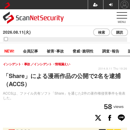
MENU
2026.08.11(火)
検索
購読
NEW!
会員記事
被害･事故
脅威･脆弱性
調査･報告
インシデント・事故
インシデント・情報漏えい
2014.9.11 Thu 19:26
「Share」による漫画作品の公開で2名を逮捕
（ACCS）
ACCSは、ファイル共有ソフト「Share」を通じた2件の著作権侵害事件を発表
した。
58
views