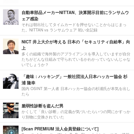
自動車部品メーカーNITTAN、決算開示目前にランサムウ
ェア感染
それは朝出社してタイムカードを押せないことからはじまっ
た。NITTAN vs ランサムウェア 戦い全記録
NICT 井上大介が考える 日本の「セキュリティ自給率」向
上
多くの組織で海外製のアプライアンスを導入していますが自分
たちがどんな仕組みで守られているかわかっていないんじゃな
いでしょうか？
「趣味：ハッキング」一般社団法人日本ハッカー協会 杉
浦 隆幸
国内 OSINT 第一人者 日本ハッカー協会の杉浦氏が本気を出し
たら
脆弱性診断を盗んだ男
かくして「良い診断」の定義が気づいたらいつの間にかすっか
り別物に交換されていた
[Scan PREMIUM 法人会員登録について]