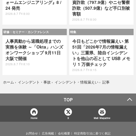
ォームエンジニアリング』8 /
資詐欺（797.9億）やニセ警察
24 発売
詐欺（507.9億）など手口別被
害額
2026.8.7 Fri 8:00
2026.8.7 Fri 8:00
研修・セミナー・カンファレンス
特集
人事異動から退職処理までの
今日もどこかで情報漏えい 第
実務を体験 ～「Okta」ハンズ
51回「2026年7月の情報漏え
オンワークショップ 9月11日
い」三重県、陸自インシデン
大阪で開催
トを他山の石として USB メモ
リ 1 万個チェック
2026.8.7 Fri 8:10
2026.8.7 Fri 8:15
記事
ホーム
›
インシデント・事故
›
インシデント・情報漏えい
›
TOP
Home
X
Mail Magazine
お問合せ
広告掲載
会社概要
特定商取引法に基づく表記