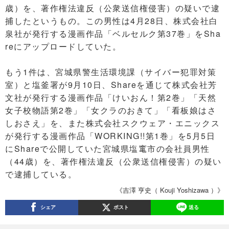
歳）を、著作権法違反（公衆送信権侵害）の疑いで逮
捕したというもの。この男性は4月28日、株式会社白
泉社が発行する漫画作品「ベルセルク第37巻」をSha
reにアップロードしていた。
もう1件は、宮城県警生活環境課（サイバー犯罪対策
室）と塩釜署が9月10日、Shareを通じて株式会社芳
文社が発行する漫画作品「けいおん！第2巻」「天然
女子校物語第2巻」「女クラのおきて」「看板娘はさ
しおさえ」を、また株式会社スクウェア・エニックス
が発行する漫画作品「WORKING!!第1巻」を5月5日
にShareで公開していた宮城県塩竃市の会社員男性
（44歳）を、著作権法違反（公衆送信権侵害）の疑い
で逮捕している。
《吉澤 亨史（ Kouji Yoshizawa ）》
シェア
ポスト
送る