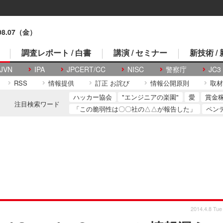
.08.07（金）
調査レポート / 白書
講演 / セミナー
新技術 /
JVN
IPA
JPCERT/CC
NISC
警察庁
JC3
RSS
情報提供
訂正 お詫び
情報公開原則
取材
ハッカー協会
"エンジニアの楽園"
愛
賞金
注目検索ワード
「この脆弱性は〇〇社の△△が報告した」
ペン
2014.4.8 Tue