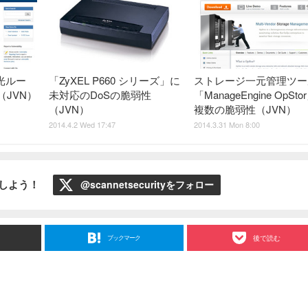
e 光ルー
「ZyXEL P660 シリーズ」に
ストレージ一元管理ツー
（JVN）
未対応のDoSの脆弱性
「ManageEngine OpSt
（JVN）
複数の脆弱性（JVN）
2014.4.2 Wed 17:47
2014.3.31 Mon 8:00
ローしよう！
@scannetsecurityをフォロー
ブックマーク
後で読む