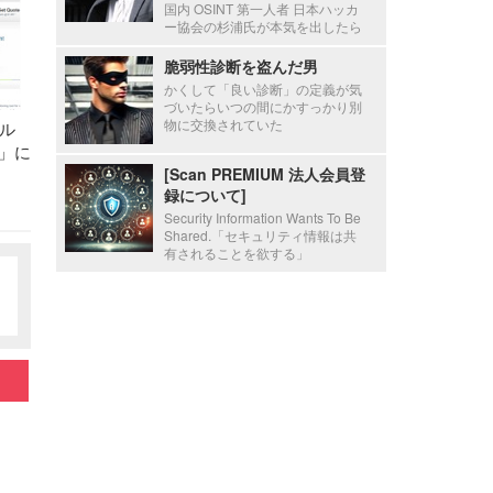
国内 OSINT 第一人者 日本ハッカ
ー協会の杉浦氏が本気を出したら
脆弱性診断を盗んだ男
かくして「良い診断」の定義が気
づいたらいつの間にかすっかり別
物に交換されていた
ル
or」に
[Scan PREMIUM 法人会員登
録について]
Security Information Wants To Be
Shared.「セキュリティ情報は共
有されることを欲する」