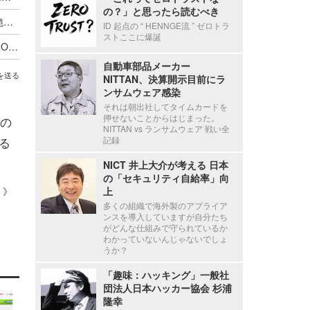
の？」と思ったら読むべき
BaserCMS に CSVファイルインジェクションの脆弱性
ID 起点の “ HENNGE流 ” ゼロトラ
ストここに爆誕
ロボット掃除機 DEEBOT PRO M1、DEEBOT PRO K1VAC およびスマートフォンアプリ ECOVACS PRO に複数の脆弱性
自動車部品メーカー
を送る
NITTAN、決算開示目前にラ
ンサムウェア感染
それは朝出社してタイムカードを
押せないことからはじまった。
の
NITTAN vs ランサムウェア 戦い全
る
記録
NICT 井上大介が考える 日本
の「セキュリティ自給率」向
 ）》
上
多くの組織で海外製のアプライア
ンスを導入していますが自分たち
がどんな仕組みで守られているか
わかっていないんじゃないでしょ
うか？
「趣味：ハッキング」一般社
団法人日本ハッカー協会 杉浦
隆幸