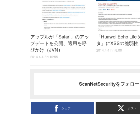
アップルが「Safari」のアッ
「Huawei Echo Lif
プデートを公開、適用を呼
タ」にXSSの脆弱性
びかけ（JVN）
2014.4.4 Fri 8:00
2014.4.4 Fri 16:55
ScanNetSecurityをフォ
シェア
ポスト