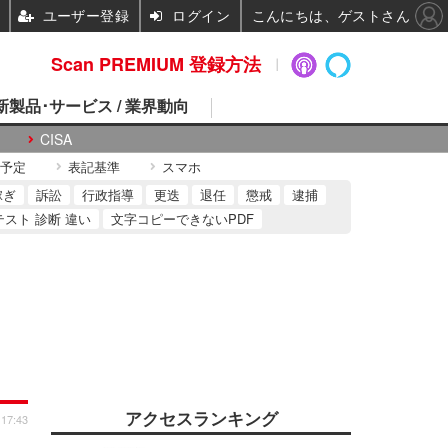
ユーザー登録
ログイン
こんにちは、ゲストさん
Scan PREMIUM 登録方法
 新製品･サービス / 業界動向
CISA
予定
表記基準
スマホ
稼ぎ
訴訟
行政指導
更迭
退任
懲戒
逮捕
テスト 診断 違い
文字コピーできないPDF
アクセスランキング
 17:43