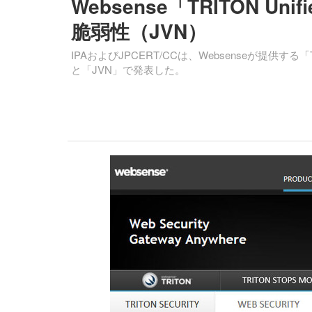
Websense「TRITON Uni
脆弱性（JVN）
IPAおよびJPCERT/CCは、Websenseが提供する「TR
と「JVN」で発表した。