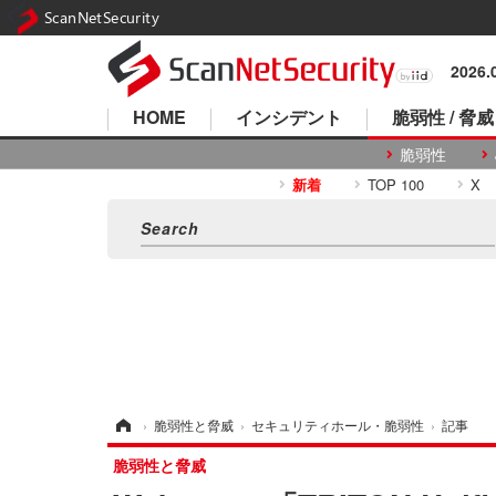
ScanNetSecurity
2026
HOME
インシデント
脆弱性 / 脅威
脆弱性
新着
TOP 100
X
ホーム
›
脆弱性と脅威
›
セキュリティホール・脆弱性
›
記事
脆弱性と脅威