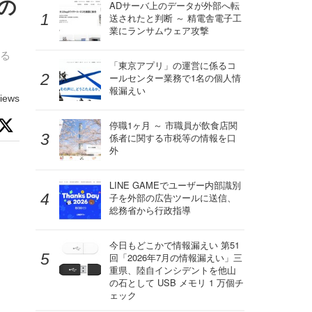
いの
ADサーバ上のデータが外部へ転
送されたと判断 ～ 精電舎電子工
業にランサムウェア攻撃
する
「東京アプリ」の運営に係るコ
ールセンター業務で1名の個人情
報漏えい
iews
停職1ヶ月 ～ 市職員が飲食店関
係者に関する市税等の情報を口
外
LINE GAMEでユーザー内部識別
子を外部の広告ツールに送信、
総務省から行政指導
今日もどこかで情報漏えい 第51
回「2026年7月の情報漏えい」三
重県、陸自インシデントを他山
の石として USB メモリ 1 万個チ
ェック