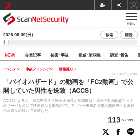
MENU
2026.08.09(日)
検索
購読
NEW!
会員記事
被害･事故
脅威･脆弱性
調査･報告
インシデント・事故
インシデント・情報漏えい
2014.1.30 Thu 8:00
「バイオハザード」の動画を「FC2動画」で公
開していた男性を送致（ACCS）
ACCSによると、群馬県警生活安全企画課と富岡署は、海外の動画配信サイト
のサーバを通じて映像作品を無断配信していた三重県名張市の無職男性を著作
権法違反の疑いで逮捕した。
113
views