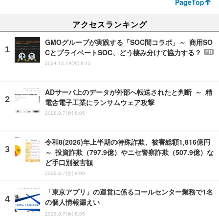
PageTop
アクセスランキング
GMOグループが実践する「SOC間コラボ」～ 商用SO
CとプライベートSOC、どう棲み分けて協力する？
PR
2024.12.19(木) 8:15
ADサーバ上のデータが外部へ転送されたと判断 ～ 精
電舎電子工業にランサムウェア攻撃
2026.8.7(金) 8:05
令和8(2026)年上半期の特殊詐欺、被害総額1,816億円
～ 投資詐欺（797.9億）やニセ警察詐欺（507.9億）な
ど手口別被害額
2026.8.7(金) 8:00
「東京アプリ」の運営に係るコールセンター業務で1名
の個人情報漏えい
2026.8.7(金) 8:05