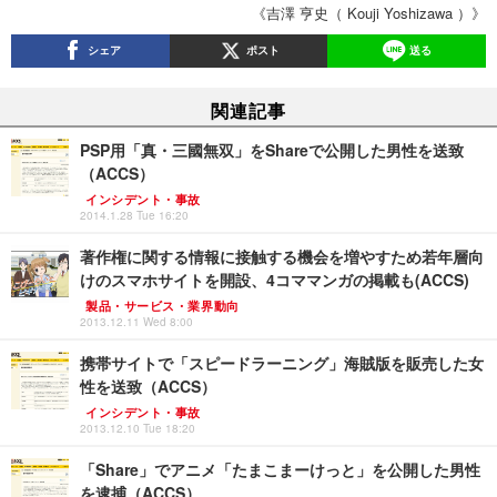
《吉澤 亨史（ Kouji Yoshizawa ）》
シェア
ポスト
送る
関連記事
PSP用「真・三國無双」をShareで公開した男性を送致
（ACCS）
インシデント・事故
2014.1.28 Tue 16:20
著作権に関する情報に接触する機会を増やすため若年層向
けのスマホサイトを開設、4コママンガの掲載も(ACCS)
製品・サービス・業界動向
2013.12.11 Wed 8:00
携帯サイトで「スピードラーニング」海賊版を販売した女
性を送致（ACCS）
インシデント・事故
2013.12.10 Tue 18:20
「Share」でアニメ「たまこまーけっと」を公開した男性
を逮捕（ACCS）