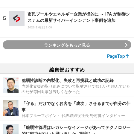
市民プールやエネルギー企業が標的に ～ IPA が制御シ
ステムの最新サイバーインシデント事例を追加
2026.8.6(木) 8:00
ランキングをもっと見る
PageTop
編集部おすすめ
脆弱性診断の内製化、失敗と再挑戦と成功の記録
内製化支援の取り組みについて取材させて欲しいと頼んでいた
のだが毎回返事は芳しくなかった
「守る」だけでなくお客を「成功」させるまでが自分の仕
事
日本プルーフポイント 代表取締役社長 野村健インタビュー
「脆弱性管理はレガシーなイメージがあってテクノロジー
的に魅力がないと思いました（阿部）」