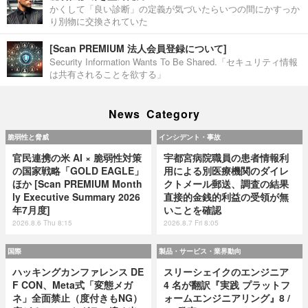
かくして「良い診断」の定義が気づいたらいつの間にかすっか
り別物に交換されていた
[Scan PREMIUM 法人会員登録について]
Security Information Wants To Be Shared.「セキュリティ情報
は共有されることを欲する」
News Category
脆弱性と脅威
インシデント・事故
官民連携の米 AI × 脆弱性対策
宇都宮病院職員の患者情報利
の国家戦略「GOLD EAGLE」
用による別医療機関のダイレ
ほか [Scan PREMIUM Month
クトメール郵送、調査の結果
ly Executive Summary 2026
直接的金銭的利益の受領が無
年7月度]
いことを確認
2026.8.6 Thu 8:15
2026.8.7 Fri 8:05
国際
製品・サービス・業界動向
ハッキングカンファレンス DE
スリーシェイクのエンジニア
F CON、Meta式「変態メガ
4 名が翻訳『実践 プラットフ
ネ」全面禁止（度付きもNG）
ォームエンジニアリング』8 /