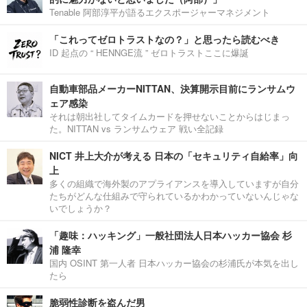
Tenable 阿部淳平が語るエクスポージャーマネジメント
「これってゼロトラストなの？」と思ったら読むべき
ID 起点の “ HENNGE流 ” ゼロトラストここに爆誕
自動車部品メーカーNITTAN、決算開示目前にランサムウ
ェア感染
それは朝出社してタイムカードを押せないことからはじまっ
た。NITTAN vs ランサムウェア 戦い全記録
NICT 井上大介が考える 日本の「セキュリティ自給率」向
上
多くの組織で海外製のアプライアンスを導入していますが自分
たちがどんな仕組みで守られているかわかっていないんじゃな
いでしょうか？
「趣味：ハッキング」一般社団法人日本ハッカー協会 杉
浦 隆幸
国内 OSINT 第一人者 日本ハッカー協会の杉浦氏が本気を出し
たら
脆弱性診断を盗んだ男