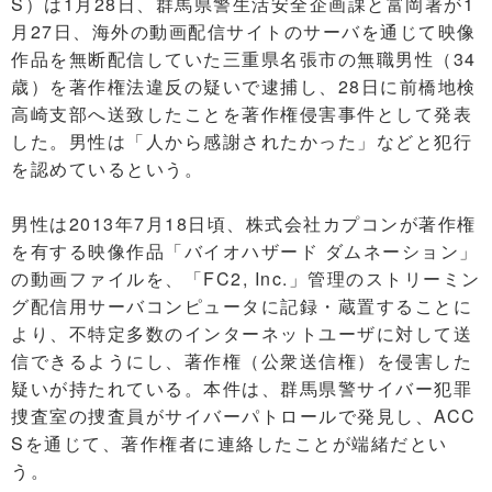
S）は1月28日、群馬県警生活安全企画課と富岡署が1
月27日、海外の動画配信サイトのサーバを通じて映像
作品を無断配信していた三重県名張市の無職男性（34
歳）を著作権法違反の疑いで逮捕し、28日に前橋地検
高崎支部へ送致したことを著作権侵害事件として発表
した。男性は「人から感謝されたかった」などと犯行
を認めているという。
男性は2013年7月18日頃、株式会社カプコンが著作権
を有する映像作品「バイオハザード ダムネーション」
の動画ファイルを、「FC2, Inc.」管理のストリーミン
グ配信用サーバコンピュータに記録・蔵置することに
より、不特定多数のインターネットユーザに対して送
信できるようにし、著作権（公衆送信権）を侵害した
疑いが持たれている。本件は、群馬県警サイバー犯罪
捜査室の捜査員がサイバーパトロールで発見し、ACC
Sを通じて、著作権者に連絡したことが端緒だとい
う。