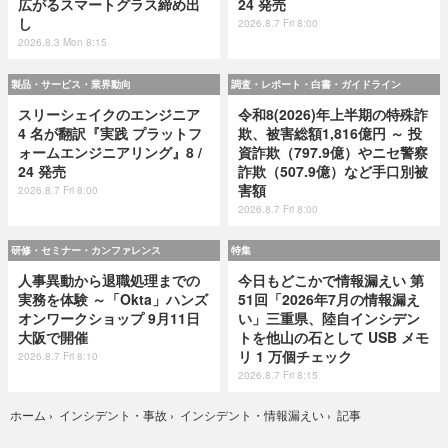
広がるスマートグラス締め出
24 発売
し
2026.8.7 Fri 8:00
2026.8.3 Mon 8:15
製品・サービス・業界動向
調査・レポート・白書・ガイドライン
スリーシェイクのエンジニア
令和8(2026)年上半期の特殊詐
4 名が翻訳『実践 プラットフ
欺、被害総額1,816億円 ～ 投
ォームエンジニアリング』8 /
資詐欺（797.9億）やニセ警察
24 発売
詐欺（507.9億）など手口別被
害額
2026.8.7 Fri 8:00
2026.8.7 Fri 8:00
研修・セミナー・カンファレンス
特集
人事異動から退職処理までの
今日もどこかで情報漏えい 第
実務を体験 ～「Okta」ハンズ
51回「2026年7月の情報漏え
オンワークショップ 9月11日
い」三重県、陸自インシデン
大阪で開催
トを他山の石として USB メモ
リ 1 万個チェック
2026.8.7 Fri 8:10
2026.8.7 Fri 8:15
記事
ホーム
›
インシデント・事故
›
インシデント・情報漏えい
›