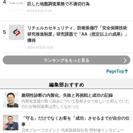
託した地盤調査業務で不適切行為
2026.8.5(水) 8:05
リチェルカセキュリティ、防衛装備庁「安全保障技術
研究推進制度」研究課題で「AA（想定以上の成果）」
獲得
2026.4.22(水) 8:00
ランキングをもっと見る
PageTop
編集部おすすめ
脆弱性診断の内製化、失敗と再挑戦と成功の記録
内製化支援の取り組みについて取材させて欲しいと頼んでいた
のだが毎回返事は芳しくなかった
「守る」だけでなくお客を「成功」させるまでが自分の仕
事
日本プルーフポイント 代表取締役社長 野村健インタビュー