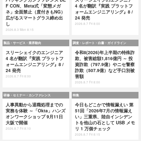
F CON、Meta式「変態メガ
4 名が翻訳『実践 プラットフ
ネ」全面禁止（度付きもNG）
ォームエンジニアリング』8 /
広がるスマートグラス締め出
24 発売
し
2026.8.7 Fri 8:00
2026.8.3 Mon 8:15
製品・サービス・業界動向
調査・レポート・白書・ガイドライン
スリーシェイクのエンジニア
令和8(2026)年上半期の特殊詐
4 名が翻訳『実践 プラットフ
欺、被害総額1,816億円 ～ 投
ォームエンジニアリング』8 /
資詐欺（797.9億）やニセ警察
24 発売
詐欺（507.9億）など手口別被
害額
2026.8.7 Fri 8:00
2026.8.7 Fri 8:00
研修・セミナー・カンファレンス
特集
人事異動から退職処理までの
今日もどこかで情報漏えい 第
実務を体験 ～「Okta」ハンズ
51回「2026年7月の情報漏え
オンワークショップ 9月11日
い」三重県、陸自インシデン
大阪で開催
トを他山の石として USB メモ
リ 1 万個チェック
2026.8.7 Fri 8:10
2026.8.7 Fri 8:15