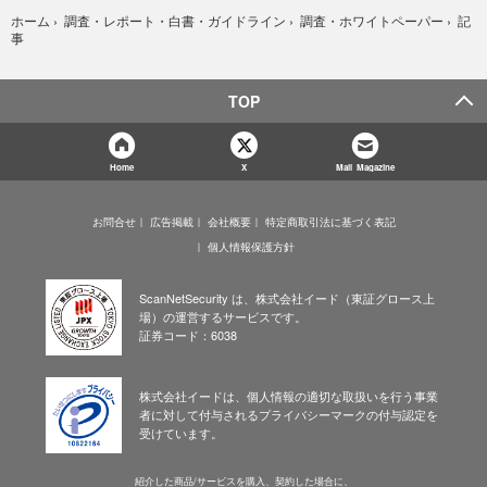
記
ホーム
›
調査・レポート・白書・ガイドライン
›
調査・ホワイトペーパー
›
事
TOP
Home
X
Mail Magazine
お問合せ
広告掲載
会社概要
特定商取引法に基づく表記
個人情報保護方針
ScanNetSecurity は、株式会社イード（東証グロース上
場）の運営するサービスです。
証券コード：6038
株式会社イードは、個人情報の適切な取扱いを行う事業
者に対して付与されるプライバシーマークの付与認定を
受けています。
紹介した商品/サービスを購入、契約した場合に、