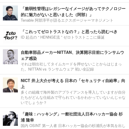
「脆弱性管理はレガシーなイメージがあってテクノロジー
的に魅力がないと思いました（阿部）」
Tenable 阿部淳平が語るエクスポージャーマネジメント
「これってゼロトラストなの？」と思ったら読むべき
ID 起点の “ HENNGE流 ” ゼロトラストここに爆誕
自動車部品メーカーNITTAN、決算開示目前にランサムウ
ェア感染
それは朝出社してタイムカードを押せないことからはじまっ
た。NITTAN vs ランサムウェア 戦い全記録
NICT 井上大介が考える 日本の「セキュリティ自給率」向
上
多くの組織で海外製のアプライアンスを導入していますが自分
たちがどんな仕組みで守られているかわかっていないんじゃな
いでしょうか？
「趣味：ハッキング」一般社団法人日本ハッカー協会 杉
浦 隆幸
国内 OSINT 第一人者 日本ハッカー協会の杉浦氏が本気を出し