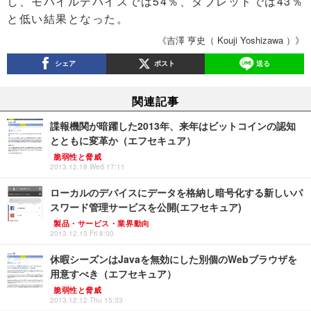
し、モバイルデバイスでは54％、タブレットでは43％
と低い結果となった。
《吉澤 亨史（ Kouji Yoshizawa ）》
シェア
ポスト
送る
関連記事
諜報機関が暗躍した2013年、来年はビットコインの認知
とともに変革か（エフセキュア）
脆弱性と脅威
2013.12.18 Wed 17:11
ローカルのデバイスにデータを格納し暗号化する新しいパ
スワード管理サービスを公開(エフセキュア)
製品・サービス・業界動向
2013.12.13 Fri 8:00
休暇シーズンはJavaを無効にした別個のWebブラウザを
用意すべき（エフセキュア）
脆弱性と脅威
2013.12.12 Thu 15:33