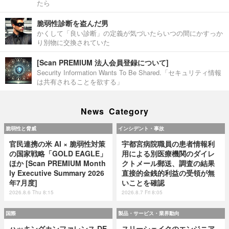
たら
脆弱性診断を盗んだ男
かくして「良い診断」の定義が気づいたらいつの間にかすっか
り別物に交換されていた
[Scan PREMIUM 法人会員登録について]
Security Information Wants To Be Shared.「セキュリティ情報
は共有されることを欲する」
News Category
脆弱性と脅威
インシデント・事故
官民連携の米 AI × 脆弱性対策
宇都宮病院職員の患者情報利
の国家戦略「GOLD EAGLE」
用による別医療機関のダイレ
ほか [Scan PREMIUM Month
クトメール郵送、調査の結果
ly Executive Summary 2026
直接的金銭的利益の受領が無
年7月度]
いことを確認
2026.8.6 Thu 8:15
2026.8.7 Fri 8:05
国際
製品・サービス・業界動向
ハッキングカンファレンス DE
スリーシェイクのエンジニア