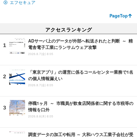
エフセキュア
PageTop
アクセスランキング
ADサーバ上のデータが外部へ転送されたと判断 ～ 精
電舎電子工業にランサムウェア攻撃
2026.8.7(金) 8:05
「東京アプリ」の運営に係るコールセンター業務で1名
の個人情報漏えい
2026.8.7(金) 8:05
停職1ヶ月 ～ 市職員が飲食店関係者に関する市税等の
情報を口外
2026.8.6(木) 8:05
調査データの加工や転用 ～ 大和ハウス工業子会社が受